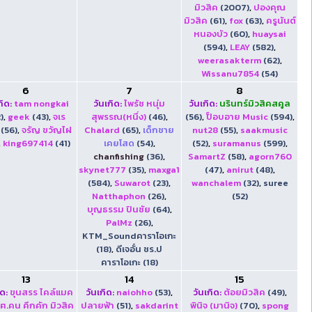
มิวสิค
(2007)
,
ปองคุณ
มิวสิค
(61)
,
fox
(63)
,
ครูนันต์
หนองบัว
(60)
,
huaysai
(594)
,
LEAY
(582)
,
weerasakterm
(62)
,
Wissanu7854
(54)
6
7
8
กิด:
tam nongkai
วันเกิด:
ไพรัช หนุ่ม
วันเกิด:
นรินทร์มิวสิคสคูล
)
,
geek
(43)
,
จเร
สุพรรณ(หนึ่ง)
(46)
,
(56)
,
ป็อบอาย Music
(594)
,
(56)
,
จรัญ ขวัญไฝ
Chalard
(65)
,
เด็กชาย
nut28
(55)
,
saakmusic
,
king697414
(41)
เคยโสด
(54)
,
(52)
,
suramanus
(599)
,
chanfishing
(36)
,
SamartZ
(58)
,
agorn760
skynet777
(35)
,
maxga1
(47)
,
anirut
(48)
,
(584)
,
Suwarot
(23)
,
wanchalem
(32)
,
suree
Natthaphon
(26)
,
(52)
บุญธรรม ปินชัย
(64)
,
PalMz
(26)
,
KTM_Soundคาราโอเกะ
(18)
,
ดีเจอั๋น ชร.ป
คาราโอเกะ (18)
13
14
15
ิด:
ขุนสรร ไคล์แมค
วันเกิด:
naiohho
(53)
,
วันเกิด:
ต้อยมิวสิค
(49)
,
ฅ.คน คึกคัก มิวสิค
ปลายฟ้า
(51)
,
sakdarint
พินิจ (มานิจ)
(70)
,
spong