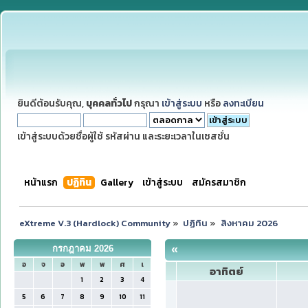
ยินดีต้อนรับคุณ,
บุคคลทั่วไป
กรุณา
เข้าสู่ระบบ
หรือ
ลงทะเบียน
เข้าสู่ระบบด้วยชื่อผู้ใช้ รหัสผ่าน และระยะเวลาในเซสชั่น
หน้าแรก
ปฏิทิน
Gallery
เข้าสู่ระบบ
สมัครสมาชิก
eXtreme V.3 (Hardlock) Community
»
ปฏิทิน
»
สิงหาคม 2026
«
กรกฎาคม 2026
อ
จ
อ
พ
พ
ศ
เ
อาทิตย์
1
2
3
4
5
6
7
8
9
10
11