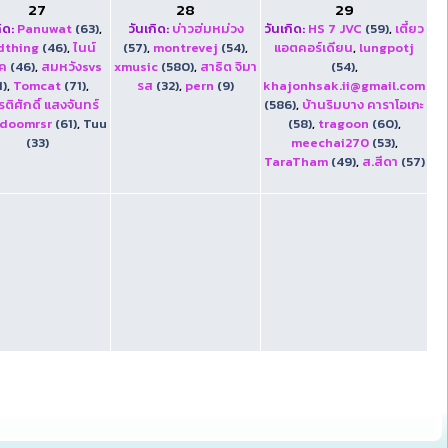
27
28
29
ิด:
Panuwat
(63)
,
วันเกิด:
บ่าวฮ่มหม่วง
วันเกิด:
HS 7 JVC
(59)
,
เตี๋ยว
dthing
(46)
,
ไนน์
(57)
,
montrevej
(54)
,
แอตคอร์เดียน
,
lungpotj
ิค
(46)
,
สมหวังsvs
xmusic
(580)
,
สาธิต จิมา
(54)
,
1)
,
Tomcat
(71)
,
รส
(32)
,
pern
(9)
khajonhsak.ii@gmail.com
รติศักดิ์ แสงจันทร์
(586)
,
บ้านริมบาง คาราโอเกะ
doomrsr
(61)
,
Tuu
(58)
,
tragoon
(60)
,
(33)
meechai270
(53)
,
TaraTham
(49)
,
ส.สีดา
(57)