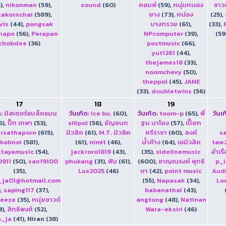
)
,
nikonman
(59)
,
sound
(60)
คอมพ์
(59)
,
หนุ่มหนอง
ซาวด
takornchai
(589)
,
ยาง
(73)
,
หน่อง
(25)
,
vis
(44)
,
pongsak
บางกรวย
(61)
,
(33)
,
hapo
(56)
,
Perapan
NPcomputer
(39)
,
(59
chobdee
(36)
postmusic
(66)
,
yut1261
(44)
,
thejames18
(33)
,
noomchevy
(50)
,
theppol
(45)
,
JANE
(33)
,
doubletwins
(56)
17
18
19
:
มิสเตอร์แบล็คแมน
วันเกิด:
ice bu.
(60)
,
วันเกิด:
toom-p
(65)
,
พี่
วันเก
6)
,
ปิ๊ก เทพา
(53)
,
silipol
(56)
,
ธัญชนก
ฐม นาโยง
(57)
,
เปี๊ยก
rsathaporn
(615)
,
มิวสิค
(61)
,
M.T. มิวสิค
ศรีราชา
(60)
,
สงค์
s
kobnoi
(581)
,
(61)
,
nimit
(46)
,
น้ำค้าง
(64)
,
เอมิวสิค
taw
ttayamusic
(54)
,
jackroro1819
(43)
,
(35)
,
sidelinemusic
ลำเรื
0911
(50)
,
san19100
phukang
(31)
,
ฟิน
(61)
,
(600)
,
ชาญณรงค์ พุทธิ
p_
(35)
,
Lux2025
(46)
ษา
(42)
,
point music
Audi
_ja01@hotmail.com
(55)
,
Napasak
(34)
,
Lo
)
,
saping117
(37)
,
babanathai
(43)
,
reeze
(35)
,
หนุ่ยซาวด์
angtong
(48)
,
Natinan
3)
,
สิทธิพงศ์
(52)
,
Wara-eksiri
(46)
a_ja
(41)
,
Niran (38)