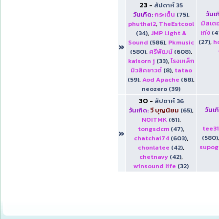
23
-
สัปดาห์ 35
วันเก
วันเกิด:
กระเต็น
(75)
,
มิสเตอ
phuthai2
,
TheEstcool
เก่ง
(4
(34)
,
JMP Light &
(27)
,
h
Sound
(586)
,
Pkmusic
»
(580)
,
ศรีพัฒน์
(608)
,
kaisorn j
(33)
,
โรงเหล็ก
มิวสิคซาวด์
(8)
,
tatao
(59)
,
Aod Apache
(68)
,
neozero (39)
30
-
สัปดาห์ 36
วันเก
วันเกิด:
วี บุญนิยม
(65)
,
NOITMK
(61)
,
tee3
tongsdcm
(47)
,
»
(580)
chatchai74
(603)
,
supog
chonlatee
(42)
,
chetnavy
(42)
,
winsound life
(32)