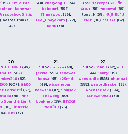
์
(52)
,
Km Music
(44)
,
chaiyong01
(74)
,
(59)
,
sakexpt
(50)
,
ติ๊ก
apinun_kongwan
baboomi
(592)
,
พัทยา
(58)
,
woonwai
(39)
,
Prasopchok Sritip
Thanawoot
(36)
,
tong_k (58)
,
หนุ่ม สยาม
)
,
nattasitmaka
Tee_Chayakorn
(572)
,
มิวสิค
(36)
,
hs0fkz
(62)
(34)
kenc
(56)
20
21
22
ิด:
มนุษย์หิน
(49)
,
วันเกิด:
ranran
(63)
,
วันเกิด:
ไก่อ่อน
(57)
,
nut
fm107
(582)
,
jackie
(595)
,
tanawat
(44)
,
Emmy
(39)
,
amlow246
(62)
,
hoosa
(45)
,
e29mid
wanstudio
(585)
,
phuripat
2505
(607)
,
คลอง
(49)
,
wissanupun
(582)
,
wantedhacker
(32)
,
อ ณ อุตรดิตถ์
(57)
,
kaewtha
(42)
,
Somsak
Rock lek lek
(594)
,
intapa
(48)
,
NPS
Teawong
(50)
,
M.Power2530
(39)
o Sound & Light
bonkhao
(39)
,
สราวุฒิ
ei
(38)
,
นัทชาววัง
พลเยี่ยม
(26)
(63)
,
det
(57)