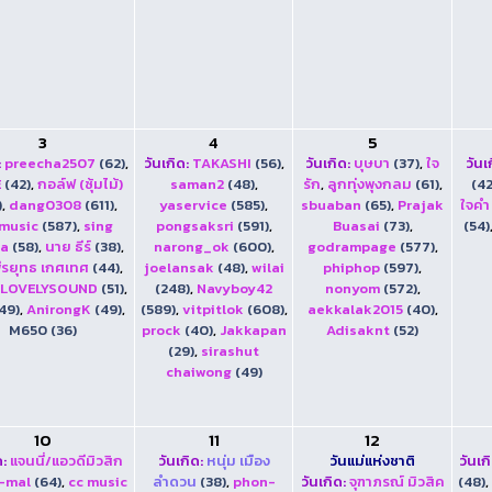
3
4
5
:
preecha2507
(62)
,
วันเกิด:
TAKASHI
(56)
,
วันเกิด:
บุษบา
(37)
,
ใจ
วันเ
E
(42)
,
กอล์ฟ (ซุ้มไม้)
saman2
(48)
,
รัก
,
ลูกทุ่งพุงกลม
(61)
,
(42
)
,
dang0308
(611)
,
yaservice
(585)
,
sbuaban
(65)
,
Prajak
ใจคำ
music
(587)
,
sing
pongsaksri
(591)
,
Buasai
(73)
,
(54)
ha
(58)
,
นาย ธีร์
(38)
,
narong_ok
(600)
,
godrampage
(577)
,
ีรยุทธ เกศเทศ
(44)
,
joelansak
(48)
,
wilai
phiphop
(597)
,
LOVELYSOUND
(51)
,
(248)
,
Navyboy42
nonyom
(572)
,
49)
,
AnirongK
(49)
,
(589)
,
vitpitlok
(608)
,
aekkalak2015
(40)
,
M650 (36)
prock
(40)
,
Jakkapan
Adisaknt
(52)
(29)
,
sirashut
chaiwong
(49)
10
11
12
ด:
แจนนี่/แอวดีมิวสิก
วันเกิด:
หนุ่ม เมือง
วันแม่แห่งชาติ
วันเก
-mal
(64)
,
cc music
ลำดวน
(38)
,
phon-
วันเกิด:
จุฑาภรณ์ มิวสิค
(48)
,