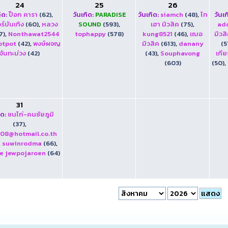
24
25
26
ิด:
ป๊อก คารา
(62)
,
วันเกิด:
PARADISE
วันเกิด:
siamch
(48)
,
ไท
วันเก
ร์บันเทิง
(60)
,
หลวง
SOUND
(593)
,
เฮา มิวสิค
(75)
,
ad
7)
,
Nonthawat2544
tophappy
(578)
kung8521
(46)
,
เฌอ
มิวส
otpot
(42)
,
พงษ์ผจญ
มิวสิค
(613)
,
danany
(5
จันทะม่วง
(42)
(43)
,
Souphavong
เกีย
(603)
(50)
,
31
ิด:
ชนไก่-คนชัยภูมิ
(37)
,
108@hotmail.co.th
,
suwinrodma
(66)
,
e jewpojaroen
(64)