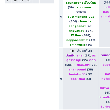
27
28
29
30
(585
SoundFont เชียงใหม่
nat
(39)
,
taboo music
baw
(2020)
,
»
srima
sutthiphong1992
(601)
,
chanchai
sangpanat
(43)
,
chayawat
(587)
,
E22lmx
(588)
,
noppadon8131
(42)
,
chinmusic
(39)
16
-
สัปดาห์ 34
วันเกิด
วันเกิด:
sner
(57)
,
มร
(4
สุวรรณภูมิ
(55)
,
กฤต
supe
(58)
,
P_chawalit
(73)
,
anansound
(38)
,
pa
laointer50
(38)
,
»
ingfa
sookchai
(51)
suriya
(41
KrooB
(4
Suriy