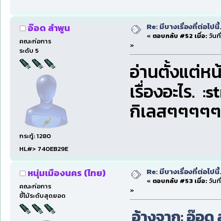
Re: มีบางเรื่องที่ต่อไปนี้
อ๊อด ลำพูน
«
ตอบกลับ #52 เมื่อ:
วันที
คณะก่อการ
»
ระดับ 5
อ่านตั้งแต่หน
เรื่องอะไร. :
กิเลสๆๆๆๆ
กระทู้: 1280
HL#> 740EB29E
Re: มีบางเรื่องที่ต่อไปนี้
หนุ่มเมืองนคร (ไทย)
«
ตอบกลับ #53 เมื่อ:
วันที
คณะก่อการ
»
ขี้โม้ระดับสุดยอด
อ้างจาก: อ๊อด 