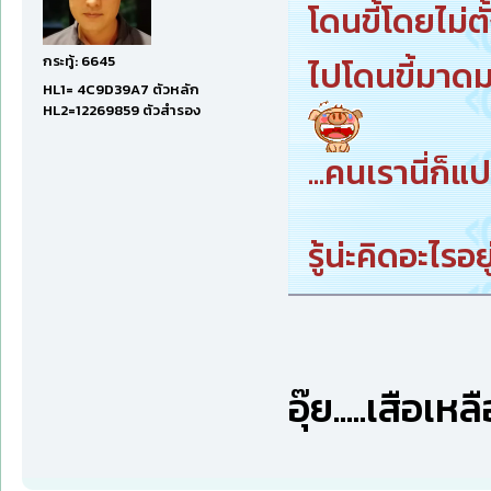
โดนขี้โดยไม่ตั้ง
กระทู้: 6645
ไปโดนขี้มาดมด
HL1= 4C9D39A7 ตัวหลัก
HL2=12269859 ตัวสำรอง
...คนเรานี่ก็
รู้น่ะคิดอะไรอ
อุ๊ย.....เสือเ