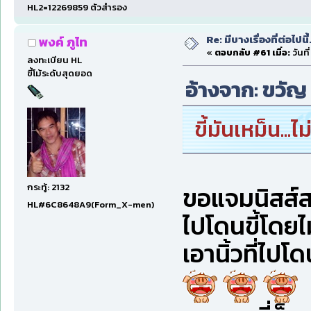
HL2=12269859 ตัวสำรอง
Re: มีบางเรื่องที่ต่อไปนี้
พงค์ ภูไท
«
ตอบกลับ #61 เมื่อ:
วันที
ลงทะเบียน HL
ขี้โม้ระดับสุดยอด
อ้างจาก: ขวัญ 
ขี้มันเหม็น...
ขอแจมนิสส์สส
กระทู้: 2132
HL#6C8648A9(Form_X-men)
ไปโดนขี้โดยไม่ต
เอานิ้วที่ไปโด