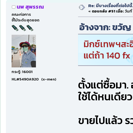
Re: มีบางเรื่องที่ต่อไปนี้
นพ สุพรรณ
«
ตอบกลับ #51 เมื่อ:
วันที
คณะก่อการ
ขี้โม้ระดับสุดยอด
อ้างจาก: ขวัญ ท
มิกซ์เทพฯสะอ
แต่ถ้า 140 fx
กระทู้: 16001
HL#5490A920 (x-men)
ตั้งแต่ซื้อมา
ใช้ได้หนเดียว
ขายไปแล้ว ร