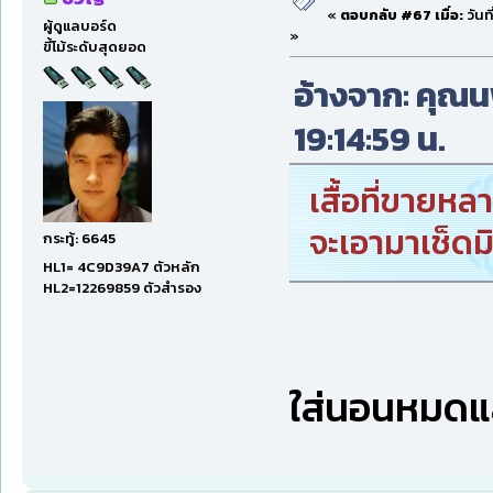
«
ตอบกลับ #67 เมื่อ:
วันท
ผู้ดูแลบอร์ด
»
ขี้โม้ระดับสุดยอด
อ้างจาก: คุณนพ 
19:14:59 น.
เสื้อที่ขายหล
จะเอามาเช็ดม
กระทู้: 6645
HL1= 4C9D39A7 ตัวหลัก
HL2=12269859 ตัวสำรอง
ใส่นอนหมดแ