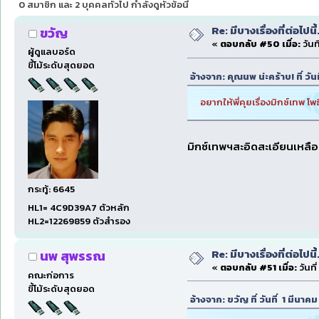
0 สมาชิก และ 2 บุคคลทั่วไป กำลังดูหัวข้อนี้
Re: มีบางเรื่องที่ต่อไปนี้
ขวัญ
«
ตอบกลับ #50 เมื่อ:
วันท
ผู้ดูแลบอร์ด
ขี้โม้ระดับสุดยอด
อ้างจาก: คุณนพ น่ะคร้าบ! ที่ ว
อยากให้พี่คุยเรื่องมิกซ์เทพ โพธ
มิกซ์เทพฯสะอิดสะเอียนเหลือเ
กระทู้: 6645
HL1= 4C9D39A7 ตัวหลัก
HL2=12269859 ตัวสำรอง
Re: มีบางเรื่องที่ต่อไปนี้
นพ สุพรรณ
«
ตอบกลับ #51 เมื่อ:
วันที
คณะก่อการ
ขี้โม้ระดับสุดยอด
อ้างจาก: ขวัญ ที่ วันที่ 1 มีนา