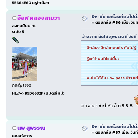
5E664E60 ครูไก่ต๊อก
Re: มีบางเรื่องที่ต่อไปนี้
อ๊อฟ คลองสามวา
«
ตอบกลับ #56 เมื่อ:
วันท
ลงทะเบียน HL
ระดับ 5
อ้างจาก: ต้นไผ่ สุพรรณ ที่ วัน
มิกส์ธง มิกส์เทพอะไร กันไม่รู้
รู้แต่ว่าผมใช้แค่นี้นะ
ผมไม่ได้สับ Low pass น๊าา แต
กระทู้: 1352
HL#->95D6532F (นิมิตรใหม่)
ว า ง ย า ซ่ ะ ใ ห้ เ ข็ ด 5 5 5
Re: มีบางเรื่องที่ต่อไปนี้
นพ สุพรรณ
«
ตอบกลับ #57 เมื่อ:
วันที
คณะก่อการ