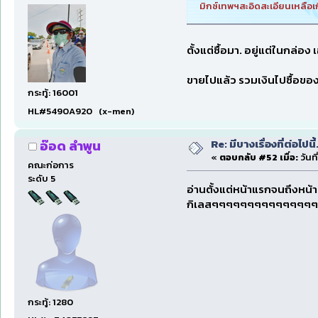
มิกซ์เทพฯสะอิดสะเอียนเหลือเก
ตั้งแต่ซื้อมา. อยู่แต่ในกล่อ
ขายไปแล้ว รวมเงินไปซื้อขอ
กระทู้: 16001
HL#5490A920 (x-men)
Re: มีบางเรื่องที่ต่อไปนี้
อ๊อด ลำพูน
«
ตอบกลับ #52 เมื่อ:
วันที
คณะก่อการ
ระดับ 5
อ่านตั้งแต่หน้าแรกจนถึงหน้าสา
กิเลสๆๆๆๆๆๆๆๆๆๆๆๆๆๆ
กระทู้: 1280