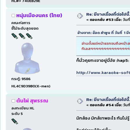
HL#> 740EB29E
Re: มีบางเรื่องที่ต่อไปนี้
หนุ่มเมืองนคร (ไทย)
«
ตอบกลับ #53 เมื่อ:
วันที
คณะก่อการ
ขี้โม้ระดับสุดยอด
อ้างจาก: อ๊อด ลำพูน ที่ วันที่ 
อ่านตั้งแต่หน้าแรกจนถึงหน้าสาม.
กิเลสๆๆๆๆๆๆๆๆๆๆๆๆๆๆ
ก็มั่วคุยกะเขาอยู่นี่งัย :ha
http://www.karaoke-sof
กระทู้: 9586
HL4C9D39B0(X-men)
Re: มีบางเรื่องที่ต่อไปนี้
ต้นไผ่ สุพรรณ
«
ตอบกลับ #54 เมื่อ:
วันท
ลงทะเบียน HL
ระดับ 5
มิกส์ธง มิกส์เทพอะไร กันไม่รู