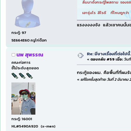
ลืมมาตั้งกระทู้โพสถาม จองรถ
เอารุ่นไร สีไรดี ที่ไหนถูกว
แรงงงงงจัง แล้วเขาคนนั้นจะ
กระทู้: 97
5E664E60 ครูไก่ต๊อก
Re: มีบางเรื่องที่ต่อไปนี้
นพ สุพรรณ
«
ตอบกลับ #59 เมื่อ:
วันท
คณะก่อการ
ขี้โม้ระดับสุดยอด
กระทู้ของผม. คือพื้นที่ที่ผม
«
แก้ไขครั้งสุดท้าย: วันที่ 2 มีนาค
กระทู้: 16001
HL#5490A920 (x-men)