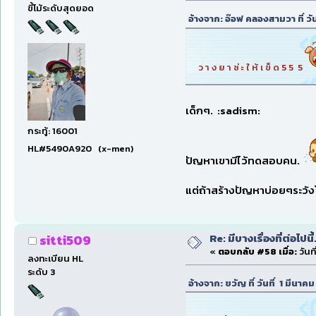
ขี้โม้ระดับสุดยอด
อ้างจาก: อ๊อฟ คลองสามวา ที่ วั
ว า ง ย า ซ่ ะ ใ ห้ เ ข็ ด 5 5 5
เด็กๆ. :sadism:
กระทู้: 16001
HL#5490A920 (x-men)
ปัญหาเขามีไว้ทดสอบคน.
แต่ถ้าสร้างปัญหาบ่อยๆระวั
Re: มีบางเรื่องที่ต่อไปนี้
sitti509
«
ตอบกลับ #58 เมื่อ:
วันท
ลงทะเบียน HL
ระดับ 3
อ้างจาก: ขวัญ ที่ วันที่ 1 มีนา