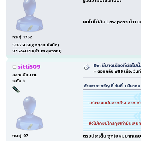
รู้แต่ว่าผมใช้แค่นี้นะ
ผมไม่ได้สับ Low pass น๊าา 
กระทู้: 1752
5E626851(ลูกทุ่งสมใจนึก)
9762A070(น้านพ สุพรรณ)
Re: มีบางเรื่องที่ต่อไปนี้
sitti509
«
ตอบกลับ #55 เมื่อ:
วันที
ลงทะเบียน HL
ระดับ 3
อ้างจาก: ขวัญ ที่ วันที่ 1 มีนา
แต่บางคนมันอวดอ้าง อวดเก่ง อ
ยังไม่เคยมีใครคุยเท่ามันเลย
ตรงประเด็น ถูกใจผมมากเลยพ
กระทู้: 97