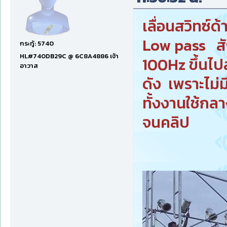
เลื่อนสวิทซ์ด
Low pass สั
กระทู้: 5740
HL#740DB29C @ 6C8A4886 เจ้า
100Hz ขึ้นไปส
อาวาส
ดัง เพราะไม่มี
ทั้งงานใช้กล
จนคลิป