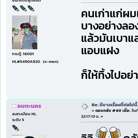
ขี้โม้ระดับสุดยอด
คนเก่าแก่ผม
บางอย่างลองจั
แล้วมันเบาแส
แอบแฝง
กระทู้: 16001
HL#5490A920 (x-men)
ก็ให้ทิ้งไปอย
Re: มีบางเรื่องที่ต่อไปนี้
อมตะนคร
«
ตอบกลับ #40 เมื่อ:
วันท
ลงทะเบียน HL
22:17:13 น. »
ระดับ 5