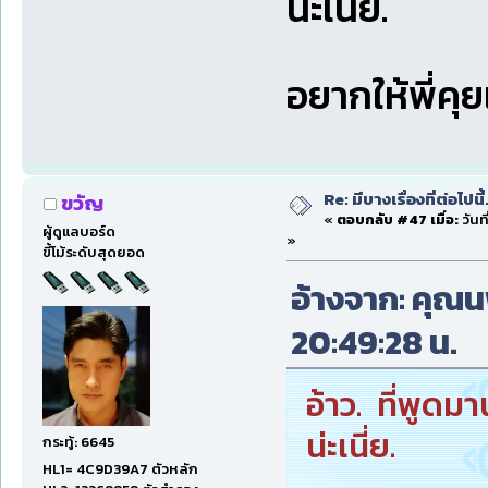
น่ะเนี่ย.
อยากให้พี่คุย
Re: มีบางเรื่องที่ต่อไปนี้
ขวัญ
«
ตอบกลับ #47 เมื่อ:
วันท
ผู้ดูแลบอร์ด
»
ขี้โม้ระดับสุดยอด
อ้างจาก: คุณนพ 
20:49:28 น.
อ้าว. ที่พูดมา
น่ะเนี่ย.
กระทู้: 6645
HL1= 4C9D39A7 ตัวหลัก