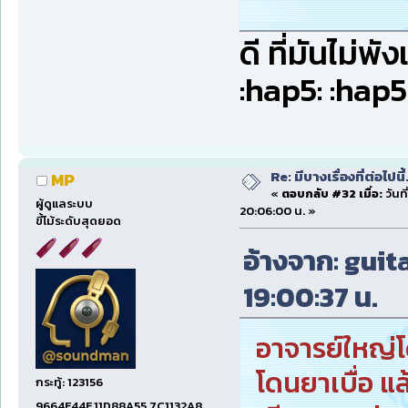
ดี ที่มันไม่พั
:hap5: :hap5
Re: มีบางเรื่องที่ต่อไปนี้
MP
«
ตอบกลับ #32 เมื่อ:
วันที
ผู้ดูแลระบบ
20:06:00 น. »
ขี้โม้ระดับสุดยอด
อ้างจาก: guita
19:00:37 น.
อาจารย์ใหญ่โ
โดนยาเบื่อ แ
กระทู้: 123156
9664E44E,11D88A55,7C1132A8