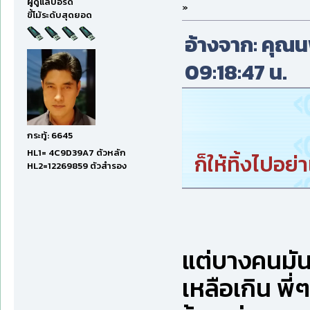
ผู้ดูแลบอร์ด
»
ขี้โม้ระดับสุดยอด
อ้างจาก: คุณนพ 
09:18:47 น.
กระทู้: 6645
HL1= 4C9D39A7 ตัวหลัก
ก็ให้ทิ้งไปอย
HL2=12269859 ตัวสำรอง
แต่บางคนมั
เหลือเกิน พี่