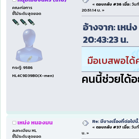
«
ตอบกลับ #36 เมื่อ:
วันที
คณะก่อการ
20:51:14 น. »
ขี้โม้ระดับสุดยอด
อ้างจาก: เหน่ง
20:43:23 น.
มือเบสพอได้คร
กระทู้: 9586
คนนี้ช่วยได้อยู
HL4C9D39B0(X-men)
Re: มีบางเรื่องที่ต่อไปนี้
เหน่ง หนองมน
«
ตอบกลับ #37 เมื่อ:
วันที
ลงทะเบียน HL
น. »
ขี้โม้ระดับสุดยอด