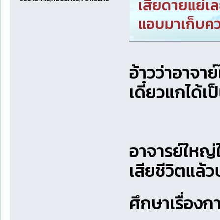
เสียดายแย่เล
แอบมาเก็บควา
อ้าวว่าอาจา
เดี๋ยวแกได้เ
อาจารย์ใหญ
เสียชีวิตแล้
ศึกษาเรื่อง