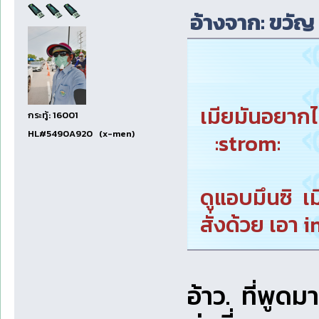
อ้างจาก: ขวัญ 
เมียมันอยากไ
กระทู้: 16001
HL#5490A920 (x-men)
:strom:
ดูแอบมึนซิ เม
สั่งด้วย เอา 
อ้าว. ที่พูดม