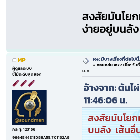
สงสัยมันโยก
ง่ายอยู่บนลัง
Re: มีบางเรื่องที่ต่อไปนี้
MP
«
ตอบกลับ #27 เมื่อ:
วันที
ผู้ดูแลระบบ
น. »
ขี้โม้ระดับสุดยอด
อ้างจาก: ต้นไผ่
11:46:06 น.
สงสัยมันโยกม
บนลัง เส้นอื่
กระทู้: 123156
9664E44E,11D88A55,7C1132A8