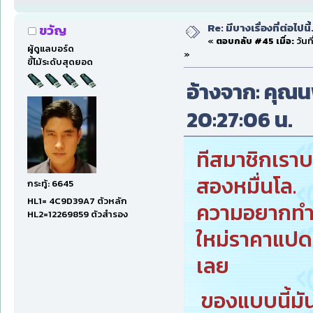
Re: มีบางเรื่องที่ต่อไปนี้
ขวัญ
«
ตอบกลับ #45 เมื่อ:
วันท
ผู้ดูแลบอร์ด
»
ขี้โม้ระดับสุดยอด
อ้างจาก: คุณนพ 
20:27:06 น.
ทีสมาชิกเราบ
สองหมื่นโล.
กระทู้: 6645
HL1= 4C9D39A7 ตัวหลัก
ความอยากทำใ
HL2=12269859 ตัวสำรอง
ใหม่ราคาแปดเ
เลย
ของแบบนี้ม