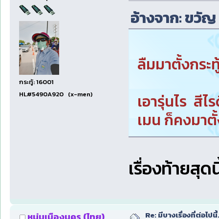
อ้างจาก: ขวัญ ท
ลืมมาตั้งกระ
กระทู้: 16001
HL#5490A920 (x-men)
เอารุ่นไร สี
เมน ก็คงมาตั
เรื่องท้ายสุดนี
Re: มีบางเรื่องที่ต่อไปนี้
หนุ่มเมืองนคร (ไทย)