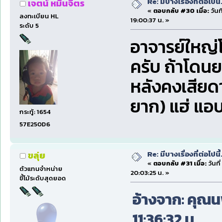
Re: มีบางเรื่องที่ต่อไปนี้
เจตน์ หมื่นจิตร
«
ตอบกลับ #30 เมื่อ:
วันท
ลงทะเบียน HL
19:00:37 น. »
ระดับ 5
อาจารย์ใหญ่
ครับ ถ้าโดนย
หลังคงเสียดา
ยาก) แฮ่ แอบ
กระทู้: 1654
57E250D6
Re: มีบางเรื่องที่ต่อไปนี้
ขลุ่ย
«
ตอบกลับ #31 เมื่อ:
วันที
ตัวแทนจำหน่าย
20:03:25 น. »
ขี้โม้ระดับสุดยอด
อ้างจาก: คุณนพ 
11:36:32 น.