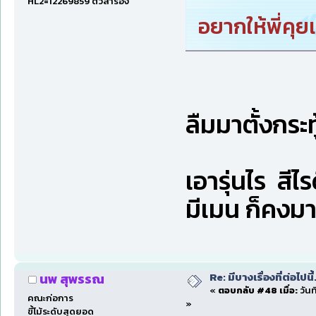
HL2=12269859 ตัวสำรอง
อยากให้พี่คุยเ
ลืมมาตั้งกระ
เอารุ่นไร สี
มีเมน ก็คงมา
Re: มีบางเรื่องที่ต่อไปนี้
นพ สุพรรณ
«
ตอบกลับ #48 เมื่อ:
วันท
คณะก่อการ
»
ขี้โม้ระดับสุดยอด