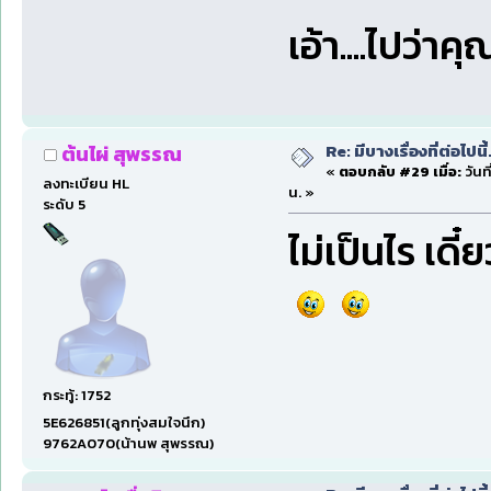
เอ้า....ไปว่า
Re: มีบางเรื่องที่ต่อไปนี้
ต้นไผ่ สุพรรณ
«
ตอบกลับ #29 เมื่อ:
วันที
ลงทะเบียน HL
น. »
ระดับ 5
ไม่เป็นไร เดี
กระทู้: 1752
5E626851(ลูกทุ่งสมใจนึก)
9762A070(น้านพ สุพรรณ)