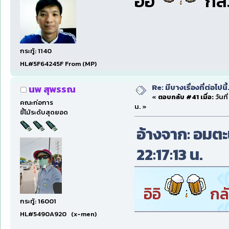
อิอิ
กลัว
กระทู้: 1140
HL#5F64245F From (MP)
Re: มีบางเรื่องที่ต่อไปนี้
นพ สุพรรณ
«
ตอบกลับ #41 เมื่อ:
วันที
คณะก่อการ
น. »
ขี้โม้ระดับสุดยอด
อ้างจาก: อมตะน
22:17:13 น.
อิอิ
กลั
กระทู้: 16001
HL#5490A920 (x-men)