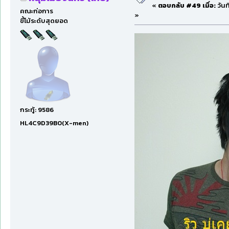
«
ตอบกลับ #49 เมื่อ:
วันท
คณะก่อการ
»
ขี้โม้ระดับสุดยอด
กระทู้: 9586
HL4C9D39B0(X-men)