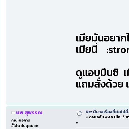
เมียมันอยากไ
เมียนี่ :stro
ดูแอบมึนซิ เม
แถมสั่งด้วย 
Re: มีบางเรื่องที่ต่อไปนี้
นพ สุพรรณ
«
ตอบกลับ #46 เมื่อ:
วันท
คณะก่อการ
»
ขี้โม้ระดับสุดยอด