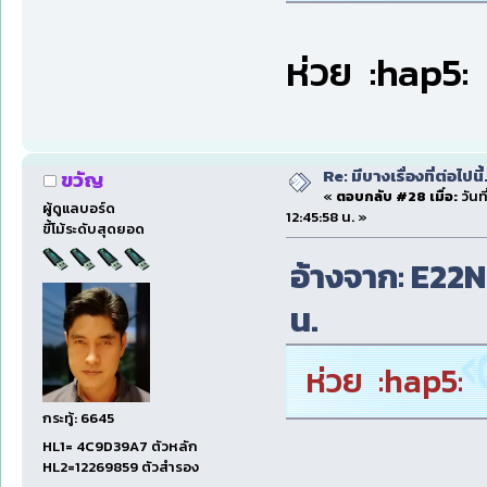
ห่วย :hap5:
Re: มีบางเรื่องที่ต่อไปนี้
ขวัญ
«
ตอบกลับ #28 เมื่อ:
วันที
ผู้ดูแลบอร์ด
12:45:58 น. »
ขี้โม้ระดับสุดยอด
อ้างจาก: E22NP 
น.
ห่วย :hap5:
กระทู้: 6645
HL1= 4C9D39A7 ตัวหลัก
HL2=12269859 ตัวสำรอง