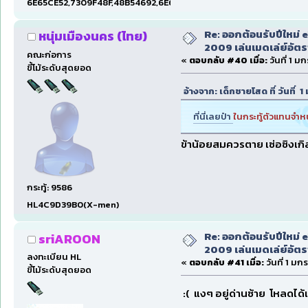
6E65CE52,7309F48F,48B54692,6E674E74,1E001EF5
Re: ออกต้อนรับปีใหม่ 
หนุ่มเมืองนคร (ไทย)
2009 เล่นเมดเล่ย์อัตร
คณะก่อการ
«
ตอบกลับ #40 เมื่อ:
วันที่ 1 ม
ขี้โม้ระดับสุดยอด
อ้างจาก: เด็กชายโสด ที่ วันที
ที่นี่เลยป๋า
ในกระทู้ตัวแทนจำหน
ข้าน้อยสมควรตาย เซ่อซิงเกิ
กระทู้: 9586
HL4C9D39B0(X-men)
Re: ออกต้อนรับปีใหม่ 
sriAROON
2009 เล่นเมดเล่ย์อัตร
ลงทะเบียน HL
«
ตอบกลับ #41 เมื่อ:
วันที่ 1 ม
ขี้โม้ระดับสุดยอด
:( แงๆ อยู่ด่านซ้าย โหลดได้แ