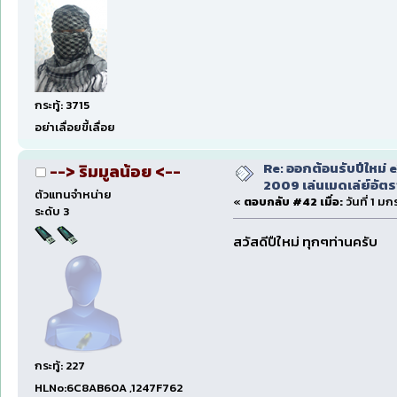
กระทู้: 3715
อย่าเลื่อยขี้เลื่อย
Re: ออกต้อนรับปีใหม่ 
--> ริมมูลน้อย <--
2009 เล่นเมดเล่ย์อัตร
ตัวแทนจำหน่าย
«
ตอบกลับ #42 เมื่อ:
วันที่ 1 ม
ระดับ 3
สวัสดีปืใหม่ ทุกๆท่านครับ
กระทู้: 227
HLNo:6C8AB60A ,1247F762