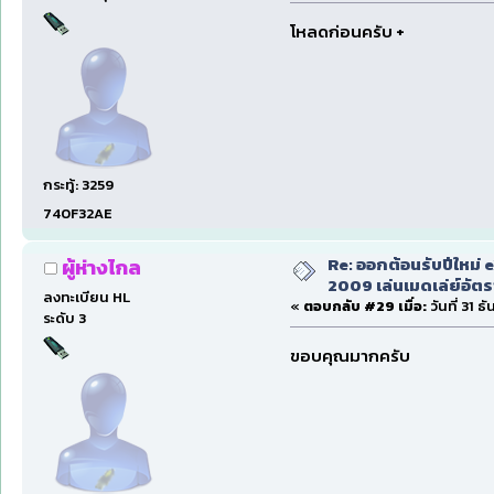
โหลดก่อนครับ +
กระทู้: 3259
740F32AE
Re: ออกต้อนรับปีใหม่ 
ผู้ห่างไกล
2009 เล่นเมดเล่ย์อัตร
ลงทะเบียน HL
«
ตอบกลับ #29 เมื่อ:
วันที่ 31 
ระดับ 3
ขอบคุณมากครับ