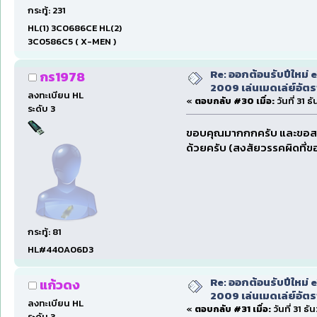
กระทู้: 231
HL(1) 3C0686CE HL(2)
3C0586C5 ( X-MEN )
Re: ออกต้อนรับปีใหม่ 
กร1978
2009 เล่นเมดเล่ย์อัตร
ลงทะเบียน HL
«
ตอบกลับ #30 เมื่อ:
วันที่ 31 
ระดับ 3
ขอบคุณมากกกครับ และขอสวัสดี
ด้วยครับ (สงสัยวรรคผิดที่ข
กระทู้: 81
HL#440A06D3
Re: ออกต้อนรับปีใหม่ 
แก้วดง
2009 เล่นเมดเล่ย์อัตร
ลงทะเบียน HL
«
ตอบกลับ #31 เมื่อ:
วันที่ 31 ธ
ระดับ 3