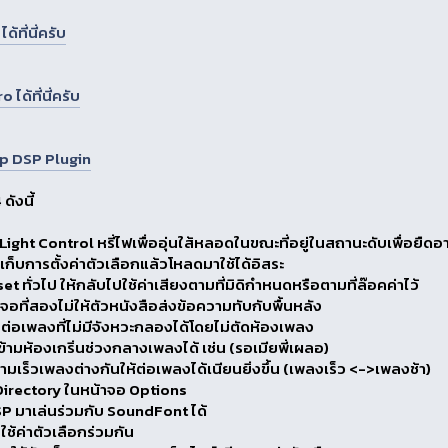
ที่นี่ครับ
ด้ที่นี่ครับ
p DSP Plugin
ดังนี้
Light Control หรี่ไฟเพื่ออุ่นใส้หลอดในขณะที่อยู่ในสถานะดับเพื่อย
ก็บการตั้งค่าตัวเลือกแล้วโหลดมาใช้ได้อิสระ
t ทั่วไป ให้กลับไปใช้ค่าเสียงตามที่มิดิกำหนดหรือตามที่ล๊อคค่าไว้
ังจอที่สองไม่ให้ตัวหนังสือส่งข้อความทับกับพื้นหลัง
่นต่อเพลงที่ไม่มีจังหวะกลองได้โดยไม่ตัดห้องเพลง
ข้ามห้องเกริ่นช่วงกลางเพลงได้ เช่น (รอเมียพี่เผลอ)
ามเร็วเพลงต่างกันให้ต่อเพลงได้เนียนยิ่งขึ้น (เพลงเร็ว <->เพลงช้า)
 Directory ในหน้าจอ Options
SP มาเล่นร่วมกับ SoundFont ได้
 ใช้ค่าตัวเลือกร่วมกัน