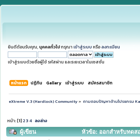
ยินดีต้อนรับคุณ,
บุคคลทั่วไป
กรุณา
เข้าสู่ระบบ
หรือ
ลงทะเบียน
เข้าสู่ระบบด้วยชื่อผู้ใช้ รหัสผ่าน และระยะเวลาในเซสชั่น
หน้าแรก
ปฏิทิน
Gallery
เข้าสู่ระบบ
สมัครสมาชิก
eXtreme V.3 (Hardlock) Community
»
ถามตอบปัญหาด้านโปรแกรม K
หน้า: [
1
]
2
3
4
ลงล่าง
ผู้เขียน
หัวข้อ: ออกสำหรับทดสอบ