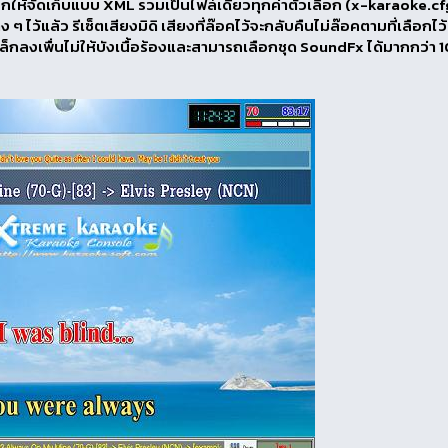
ลือกให้จัดเก็บแบบ XML รวมเป็นไฟล์เดียวทุกค่าตัวเลือก (x-karaoke.cf
ๆ ไว้แล้ว รีเซ็ตเสียงมิดิ เสียงที่ล๊อคไว้จะกลับคืนไม่ล๊อคตามที่เลือกไว้
ล็กลงเพื่นไม่ให้บังเนื้อร้องและสามารถเลือกชุด SoundFx ได้มากกว่า 1