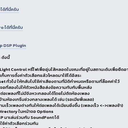
ที่นี่ครับ
ด้ที่นี่ครับ
p DSP Plugin
ดังนี้
Light Control หรี่ไฟเพื่ออุ่นใส้หลอดในขณะที่อยู่ในสถานะดับเพื่อย
ก็บการตั้งค่าตัวเลือกแล้วโหลดมาใช้ได้อิสระ
t ทั่วไป ให้กลับไปใช้ค่าเสียงตามที่มิดิกำหนดหรือตามที่ล๊อคค่าไว้
ังจอที่สองไม่ให้ตัวหนังสือส่งข้อความทับกับพื้นหลัง
่นต่อเพลงที่ไม่มีจังหวะกลองได้โดยไม่ตัดห้องเพลง
ข้ามห้องเกริ่นช่วงกลางเพลงได้ เช่น (รอเมียพี่เผลอ)
ามเร็วเพลงต่างกันให้ต่อเพลงได้เนียนยิ่งขึ้น (เพลงเร็ว <->เพลงช้า)
 Directory ในหน้าจอ Options
SP มาเล่นร่วมกับ SoundFont ได้
 ใช้ค่าตัวเลือกร่วมกัน