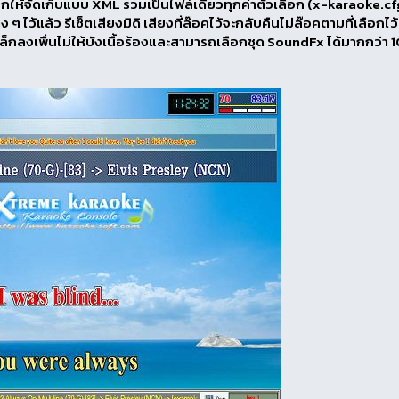
ลือกให้จัดเก็บแบบ XML รวมเป็นไฟล์เดียวทุกค่าตัวเลือก (x-karaoke.cf
ๆ ไว้แล้ว รีเซ็ตเสียงมิดิ เสียงที่ล๊อคไว้จะกลับคืนไม่ล๊อคตามที่เลือกไว้
ล็กลงเพื่นไม่ให้บังเนื้อร้องและสามารถเลือกชุด SoundFx ได้มากกว่า 1