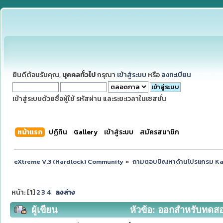
ยินดีต้อนรับคุณ,
บุคคลทั่วไป
กรุณา
เข้าสู่ระบบ
หรือ
ลงทะเบียน
เข้าสู่ระบบด้วยชื่อผู้ใช้ รหัสผ่าน และระยะเวลาในเซสชั่น
หน้าแรก
ปฏิทิน
Gallery
เข้าสู่ระบบ
สมัครสมาชิก
eXtreme V.3 (Hardlock) Community
»
ถามตอบปัญหาด้านโปรแกรม K
หน้า: [
1
]
2
3
4
ลงล่าง
ผู้เขียน
หัวข้อ: ออกสำหรับทดสอบ