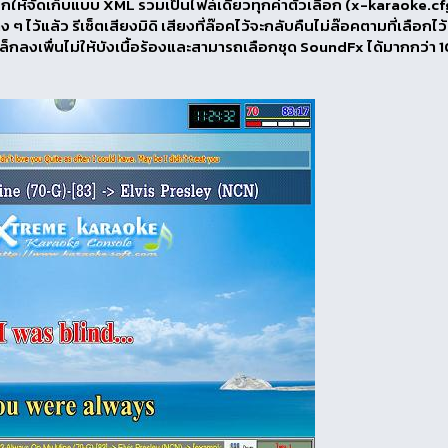
ลือกให้จัดเก็บแบบ XML รวมเป็นไฟล์เดียวทุกค่าตัวเลือก (x-karaoke.cf
ๆ ไว้แล้ว รีเซ็ตเสียงมิดิ เสียงที่ล๊อคไว้จะกลับคืนไม่ล๊อคตามที่เลือกไว้
ล็กลงเพื่นไม่ให้บังเนื้อร้องและสามารถเลือกชุด SoundFx ได้มากกว่า 1