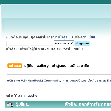
ยินดีต้อนรับคุณ,
บุคคลทั่วไป
กรุณา
เข้าสู่ระบบ
หรือ
ลงทะเบียน
เข้าสู่ระบบด้วยชื่อผู้ใช้ รหัสผ่าน และระยะเวลาในเซสชั่น
หน้าแรก
ปฏิทิน
Gallery
เข้าสู่ระบบ
สมัครสมาชิก
eXtreme V.3 (Hardlock) Community
»
ถามตอบปัญหาด้านโปรแกรม K
หน้า: [
1
]
2
3
4
ลงล่าง
ผู้เขียน
หัวข้อ: ออกสำหรับทดสอบ