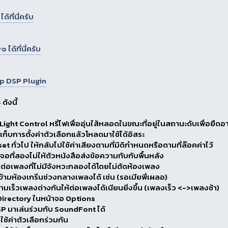
ที่นี่ครับ
ด้ที่นี่ครับ
p DSP Plugin
ดังนี้
Light Control หรี่ไฟเพื่ออุ่นใส้หลอดในขณะที่อยู่ในสถานะดับเพื่อย
ก็บการตั้งค่าตัวเลือกแล้วโหลดมาใช้ได้อิสระ
t ทั่วไป ให้กลับไปใช้ค่าเสียงตามที่มิดิกำหนดหรือตามที่ล๊อคค่าไว้
ังจอที่สองไม่ให้ตัวหนังสือส่งข้อความทับกับพื้นหลัง
่นต่อเพลงที่ไม่มีจังหวะกลองได้โดยไม่ตัดห้องเพลง
ข้ามห้องเกริ่นช่วงกลางเพลงได้ เช่น (รอเมียพี่เผลอ)
ามเร็วเพลงต่างกันให้ต่อเพลงได้เนียนยิ่งขึ้น (เพลงเร็ว <->เพลงช้า)
 Directory ในหน้าจอ Options
SP มาเล่นร่วมกับ SoundFont ได้
 ใช้ค่าตัวเลือกร่วมกัน