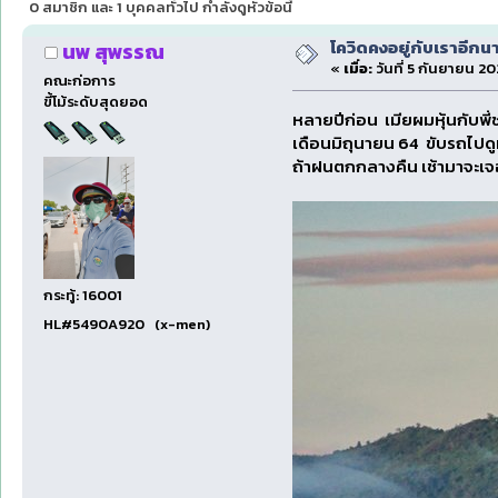
0 สมาชิก และ 1 บุคคลทั่วไป กำลังดูหัวข้อนี้
โควิดคงอยู่กับเราอีกนา
นพ สุพรรณ
«
เมื่อ:
วันที่ 5 กันยายน 20
คณะก่อการ
ขี้โม้ระดับสุดยอด
หลายปีก่อน เมียผมหุ้นกับพี่ช
เดือนมิถุนายน 64 ขับรถไปด
ถ้าฝนตกกลางคืน เช้ามาจะเ
กระทู้: 16001
HL#5490A920 (x-men)