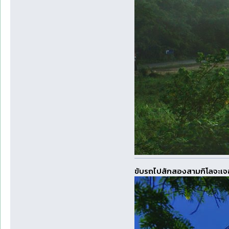
ขับรถไปสักสองสามกิโลจะเจอ