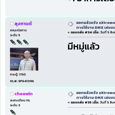
ออกแล้วครับ eXtreme 
ลุงกานต์
การใช้งาน DMX เล่นบ
คณะก่อการ
«
ตอบกลับ #34 เมื่อ:
วันที่ 5 ส
ระดับ 5
มีหมู่แลัว
กระทู้: 1150
HL#: 9F641096
ออกแล้วครับ eXtreme 
cheewin
การใช้งาน DMX เล่นบ
ลงทะเบียน HL
«
ตอบกลับ #35 เมื่อ:
วันที่ 5 สิ
ระดับ 3