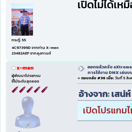
เปิดไม่ได้เหม
กระทู้: 55
4C97399D จากท่าน X-men
23482AEF จากลุงกานต์
ออกแล้วครับ eXtreme 
x-men
การใช้งาน DMX เล่นบ
ผู้พัฒนาโปรแกรม
«
ตอบกลับ #36 เมื่อ:
วันที่ 5 ส
ขี้โม้ระดับสุดยอด
อ้างจาก: เสน่ห์
เปิดโปรแกมไม