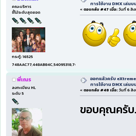
การใช้งาน DMX เล่นบ
คณะบริหาร
«
ตอบกลับ #47 เมื่อ:
วันที่ 6 ส
ขี้โม้ระดับสุดยอด
กระทู้: 16525
748AAC77,448AB84C,54095318,7660DAE5,97606B15,47C5E
ออกแล้วครับ eXtreme 
พี่เณร
การใช้งาน DMX เล่นบ
ลงทะเบียน HL
«
ตอบกลับ #48 เมื่อ:
วันที่ 6 ส
ระดับ 5
ขอบคุณครับ..