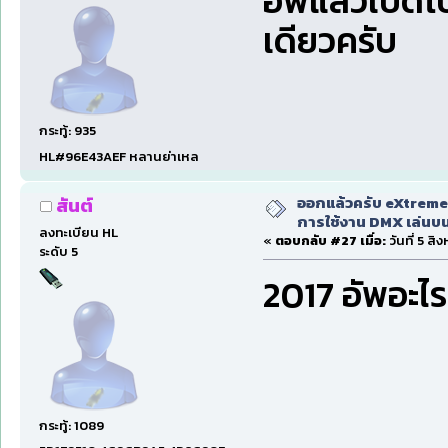
อัพแล้วเปิดโ
เดียวครับ
กระทู้: 935
HL#96E43AEF หลานย่าเหล
ออกแล้วครับ eXtreme 
สันต์
การใช้งาน DMX เล่นบ
ลงทะเบียน HL
«
ตอบกลับ #27 เมื่อ:
วันที่ 5 สิ
ระดับ 5
2017 อัพอะไร
กระทู้: 1089