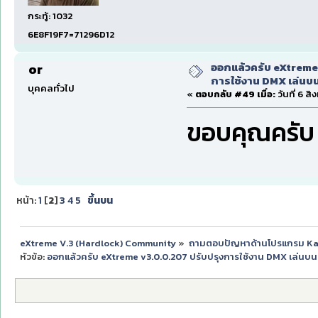
กระทู้: 1032
6E8F19F7=71296D12
ออกแล้วครับ eXtreme 
or
การใช้งาน DMX เล่นบ
บุคคลทั่วไป
«
ตอบกลับ #49 เมื่อ:
วันที่ 6 ส
ขอบคุณครั
หน้า:
1
[
2
]
3
4
5
ขึ้นบน
eXtreme V.3 (Hardlock) Community
»
ถามตอบปัญหาด้านโปรแกรม K
หัวข้อ:
ออกแล้วครับ eXtreme v3.0.0.207 ปรับปรุงการใช้งาน DMX เล่นบน