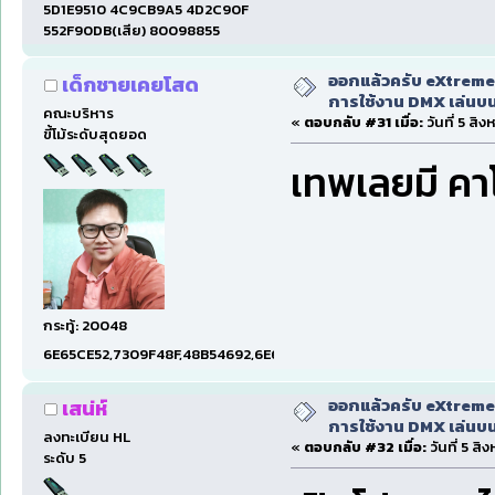
5D1E9510 4C9CB9A5 4D2C90F
552F90DB(เสีย) 80098855
ออกแล้วครับ eXtreme 
เด็กชายเคยโสด
การใช้งาน DMX เล่นบ
คณะบริหาร
«
ตอบกลับ #31 เมื่อ:
วันที่ 5 สิ
ขี้โม้ระดับสุดยอด
เทพเลยมี คาโ
กระทู้: 20048
6E65CE52,7309F48F,48B54692,6E674E74,1E001EF5
ออกแล้วครับ eXtreme 
เสน่ห์
การใช้งาน DMX เล่นบ
ลงทะเบียน HL
«
ตอบกลับ #32 เมื่อ:
วันที่ 5 สิ
ระดับ 5