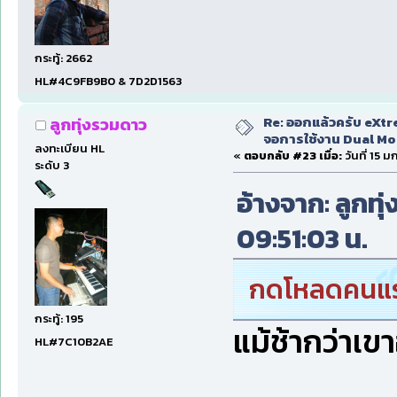
กระทู้: 2662
HL#4C9FB9B0 & 7D2D1563
Re: ออกแล้วครับ eXtr
ลูกทุ่งรวมดาว
จอการใช้งาน Dual Mon
ลงทะเบียน HL
«
ตอบกลับ #23 เมื่อ:
วันที่ 15 
ระดับ 3
อ้างจาก: ลูกทุ
09:51:03 น.
กดโหลดคนแรก
กระทู้: 195
แม้ช้ากว่าเขา
HL#7C10B2AE