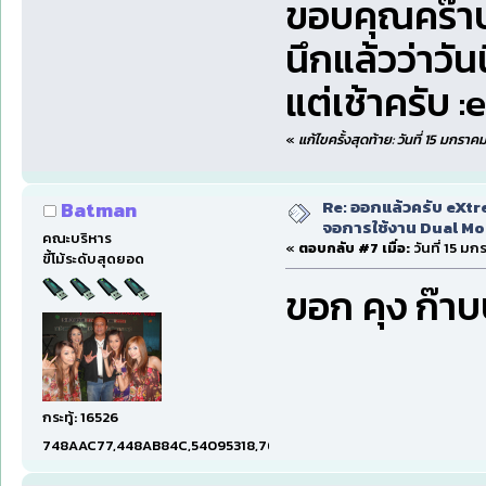
ขอบคุณคร๊า
นึกแล้วว่าวั
แต่เช้าครับ 
«
แก้ไขครั้งสุดท้าย: วันที่ 15 มกร
Re: ออกแล้วครับ eXtr
Batman
จอการใช้งาน Dual Mon
คณะบริหาร
«
ตอบกลับ #7 เมื่อ:
วันที่ 15 ม
ขี้โม้ระดับสุดยอด
ขอก คุง ก๊า
กระทู้: 16526
748AAC77,448AB84C,54095318,7660DAE5,97606B15,47C5E