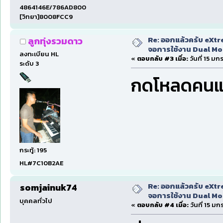
4864146E/786AD800
[วิทยา]8008FCC9
Re: ออกแล้วครับ eXtr
ลูกทุ่งรวมดาว
จอการใช้งาน Dual Mon
ลงทะเบียน HL
«
ตอบกลับ #3 เมื่อ:
วันที่ 15 ม
ระดับ 3
กดโหลดคนแร
กระทู้: 195
HL#7C10B2AE
Re: ออกแล้วครับ eXtr
somjainuk74
จอการใช้งาน Dual Mon
บุคคลทั่วไป
«
ตอบกลับ #4 เมื่อ:
วันที่ 15 ม