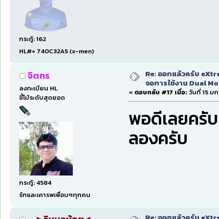
กระทู้: 162
HL#= 740C32A5 (x-men)
Re: ออกแล้วครับ eXtr
จิตกร
จอการใช้งาน Dual Mon
ลงทะเบียน HL
«
ตอบกลับ #17 เมื่อ:
วันที่ 15 ม
ขี้โม้ระดับสุดยอด
พอดีเลยครับ 
ลองครับ
กระทู้: 4584
รักและเคารพเพื่อนๆทุกคน
Re: ออกแล้วครับ eXtr