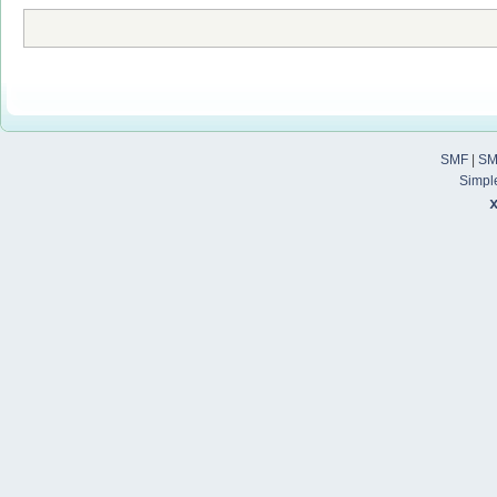
SMF
|
SM
Simpl