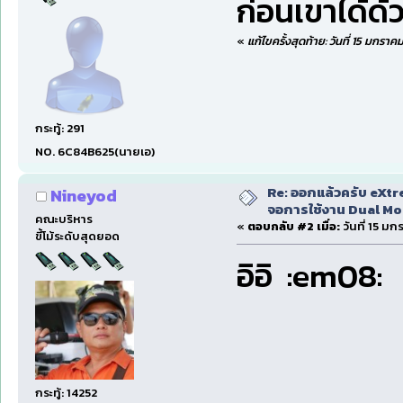
ก่อนเขาได้ด้
«
แก้ไขครั้งสุดท้าย: วันที่ 15 มกร
กระทู้: 291
NO. 6C84B625(นายเอ)
Re: ออกแล้วครับ eXtr
Nineyod
จอการใช้งาน Dual Mon
คณะบริหาร
«
ตอบกลับ #2 เมื่อ:
วันที่ 15 ม
ขี้โม้ระดับสุดยอด
อิอิ :em08:
กระทู้: 14252