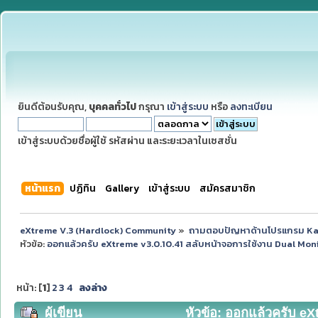
ยินดีต้อนรับคุณ,
บุคคลทั่วไป
กรุณา
เข้าสู่ระบบ
หรือ
ลงทะเบียน
เข้าสู่ระบบด้วยชื่อผู้ใช้ รหัสผ่าน และระยะเวลาในเซสชั่น
หน้าแรก
ปฏิทิน
Gallery
เข้าสู่ระบบ
สมัครสมาชิก
eXtreme V.3 (Hardlock) Community
»
ถามตอบปัญหาด้านโปรแกรม K
หัวข้อ:
ออกแล้วครับ eXtreme v3.0.10.41 สลับหน้าจอการใช้งาน Dual Monit
หน้า: [
1
]
2
3
4
ลงล่าง
ผู้เขียน
หัวข้อ: ออกแล้วครับ eX