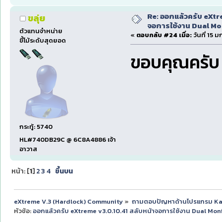
Re: ออกแล้วครับ eXtr
ขลุ่ย
จอการใช้งาน Dual Mon
ตัวแทนจำหน่าย
«
ตอบกลับ #24 เมื่อ:
วันที่ 15 
ขี้โม้ระดับสุดยอด
ขอบคุณครับ
กระทู้: 5740
HL#740DB29C @ 6C8A4886 เจ้า
อาวาส
หน้า: [
1
]
2
3
4
ขึ้นบน
eXtreme V.3 (Hardlock) Community
»
ถามตอบปัญหาด้านโปรแกรม K
หัวข้อ:
ออกแล้วครับ eXtreme v3.0.10.41 สลับหน้าจอการใช้งาน Dual Monit