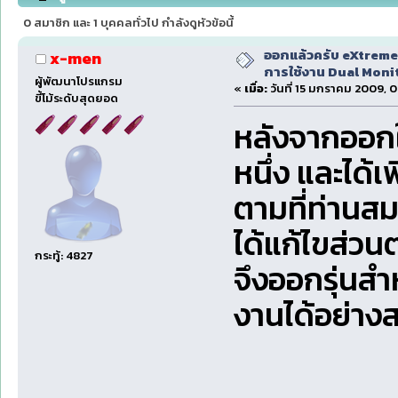
87268 ครั้ง)
0 สมาชิก และ 1 บุคคลทั่วไป กำลังดูหัวข้อนี้
ออกแล้วครับ eXtreme 
x-men
การใช้งาน Dual Monit
ผู้พัฒนาโปรแกรม
«
เมื่อ:
วันที่ 15 มกราคม 2009, 0
ขี้โม้ระดับสุดยอด
หลังจากออก
หนึ่ง และได้
ตามที่ท่านสม
ได้แก้ไขส่ว
กระทู้: 4827
จึงออกรุ่นสำ
งานได้อย่าง