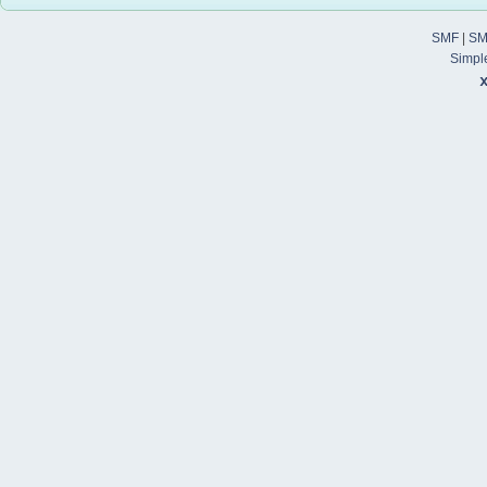
SMF
|
SM
Simpl