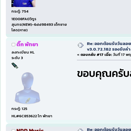
กระทู้: 754
1E008FA0วิทูร
สุนทร(NEW)-6dd98493 เด็กชาย
โสด(หาย)
Re: ออกต้อนรับวันลอ
ติ๊ก พัทยา
v3.0.72.182 รองรับคำส
ลงทะเบียน HL
«
ตอบกลับ #17 เมื่อ:
วันที่ 17 พ
ระดับ 3
ขอบคุณครั
กระทู้: 125
HL#6C853622 ไท พัทยา
Re: ออกต้อนรับวันลอ
NDD Music