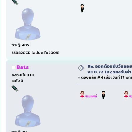
กระทู้: 405
55D82CCD (อนันตชัย2009)
Re: ออกต้อนรับวันลอ
Bats
v3.0.72.182 รองรับคำส
ลงทะเบียน HL
«
ตอบกลับ #4 เมื่อ:
วันที่ 17 พ
ระดับ 3
กระทู้: 251