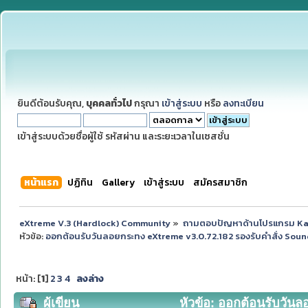
ยินดีต้อนรับคุณ,
บุคคลทั่วไป
กรุณา
เข้าสู่ระบบ
หรือ
ลงทะเบียน
เข้าสู่ระบบด้วยชื่อผู้ใช้ รหัสผ่าน และระยะเวลาในเซสชั่น
หน้าแรก
ปฏิทิน
Gallery
เข้าสู่ระบบ
สมัครสมาชิก
eXtreme V.3 (Hardlock) Community
»
ถามตอบปัญหาด้านโปรแกรม K
หัวข้อ:
ออกต้อนรับวันลอยกระทง eXtreme v3.0.72.182 รองรับคำสั่ง SoundF
หน้า: [
1
]
2
3
4
ลงล่าง
ผู้เขียน
หัวข้อ: ออกต้อนรับวันล