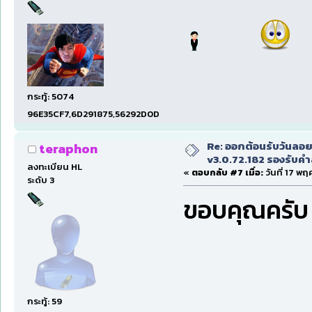
กระทู้: 5074
96E35CF7,6D291875,56292D0D
Re: ออกต้อนรับวันลอ
teraphon
v3.0.72.182 รองรับคำส
ลงทะเบียน HL
«
ตอบกลับ #7 เมื่อ:
วันที่ 17 พฤ
ระดับ 3
ขอบคุณครับ
กระทู้: 59