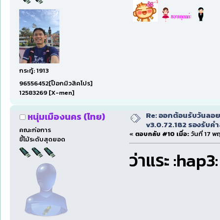
กระทู้: 1913
96556452[ป๊อกมิวสิคโปร]
12583269 [X-men]
Re: ออกต้อนรับวันลอ
หนุ่มเมืองนคร (ไทย)
v3.0.72.182 รองรับคำส
คณะก่อการ
«
ตอบกลับ #10 เมื่อ:
วันที่ 17 
ขี้โม้ระดับสุดยอด
ว่าแระ :hap3: