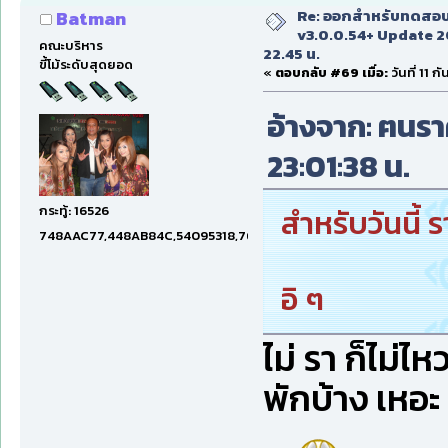
Re: ออกสำหรับทดสอบเ
Batman
v3.0.0.54+ Update 2
คณะบริหาร
22.45 น.
ขี้โม้ระดับสุดยอด
«
ตอบกลับ #69 เมื่อ:
วันที่ 11 
อ้างจาก: ฅนราศ
23:01:38 น.
กระทู้: 16526
สำหรับวันนี้ ร
748AAC77,448AB84C,54095318,7660DAE5,97606B15,47C5E
อิ ๆ
ไม่ รา ก็ไม่ไห
พักบ้าง เหอะ