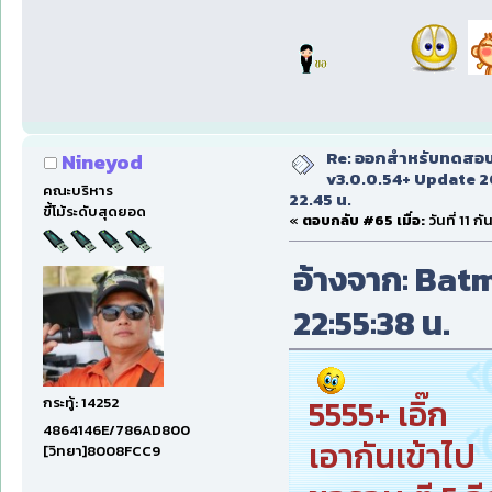
Re: ออกสำหรับทดสอบเ
Nineyod
v3.0.0.54+ Update 2
คณะบริหาร
22.45 น.
ขี้โม้ระดับสุดยอด
«
ตอบกลับ #65 เมื่อ:
วันที่ 11 
อ้างจาก: Batma
22:55:38 น.
5555+ เอิ๊ก
กระทู้: 14252
4864146E/786AD800
เอากันเข้าไป
[วิทยา]8008FCC9