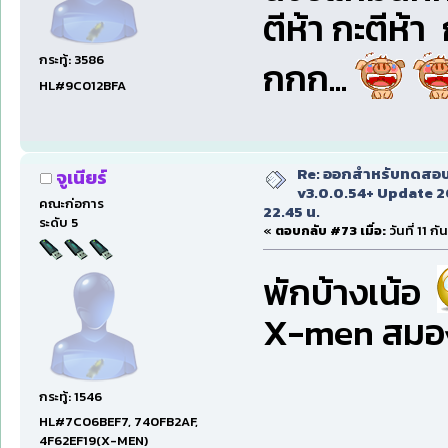
ตีห้า กะตีห้า 
กระทู้: 3586
กกก...
HL#9C012BFA
Re: ออกสำหรับทดสอบเ
จูเนียร์
v3.0.0.54+ Update 2
คณะก่อการ
22.45 น.
ระดับ 5
«
ตอบกลับ #73 เมื่อ:
วันที่ 11 
พักบ้างเน้อ
X-men สมองจะ
กระทู้: 1546
HL#7C06BEF7, 740FB2AF,
4F62EF19(X-MEN)