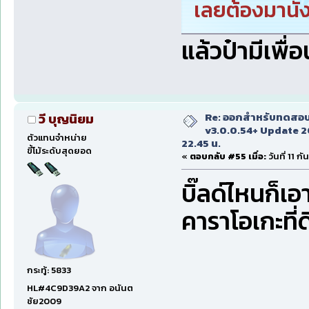
เลยต้องมานั่ง
แล้วป๋ามีเพื่อน
Re: ออกสำหรับทดสอบเ
วี บุญนิยม
v3.0.0.54+ Update 2
ตัวแทนจำหน่าย
22.45 น.
ขี้โม้ระดับสุดยอด
«
ตอบกลับ #55 เมื่อ:
วันที่ 11 
บิ๊ลด์ไหนก็เอ
คาราโอเกะที่ด
กระทู้: 5833
HL#4C9D39A2 จาก อนันต
ชัย2009