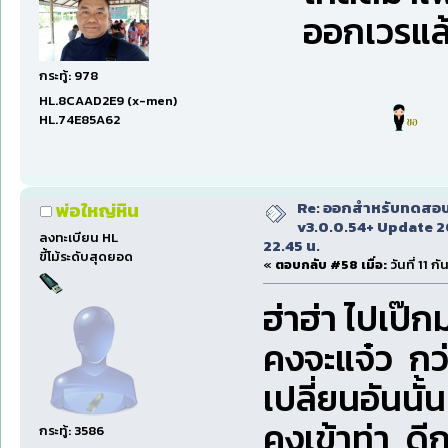
ออกเวรแล้ว
กระทู้: 978
HL.8CAAD2E9 (x-men)
HL.74E85A62
Re: ออกสำหรับทดสอบเ
พ่อใหญ่หิน
v3.0.0.54+ Update 2
ลงทะเบียน HL
22.45 น.
ขี้โม้ระดับสุดยอด
«
ตอบกลับ #58 เมื่อ:
วันที่ 11 
ฮ่าฮ่า ไปเป๊ก
คงจะแจ๋ว กว่
เปลี่ยนอันนั้น
คงเข้าท่า ดีก
กระทู้: 3586