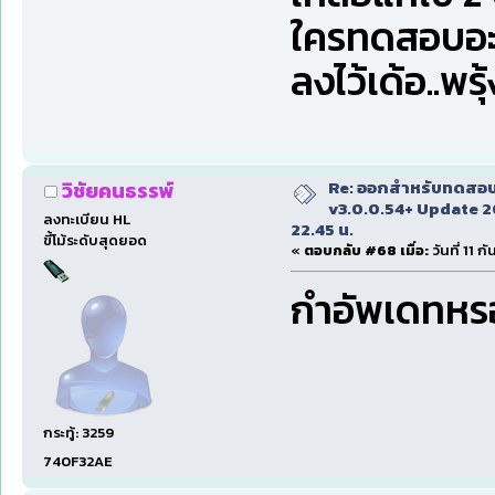
ใครทดสอบอะ
ลงไว้เด้อ..พร
Re: ออกสำหรับทดสอบเ
วิชัยคนธรรพ์
v3.0.0.54+ Update 2
ลงทะเบียน HL
22.45 น.
ขี้โม้ระดับสุดยอด
«
ตอบกลับ #68 เมื่อ:
วันที่ 11 
กำอัพเดทหรอ 
กระทู้: 3259
740F32AE