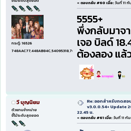
ขี้โม้ระดับสุดยอด
«
ตอบกลับ #60 เมื่อ:
วันที่ 11 
5555+
พึ่งกลับมาจ
เจอ บิลด์ 18.
กระทู้: 16526
ต้องลอง แล้ว
748AAC77,448AB84C,54095318,7660DAE5,97606B15,47C5E
Re: ออกสำหรับทดสอบเ
วี บุญนิยม
v3.0.0.54+ Update 2
ตัวแทนจำหน่าย
22.45 น.
ขี้โม้ระดับสุดยอด
«
ตอบกลับ #61 เมื่อ:
วันที่ 11 