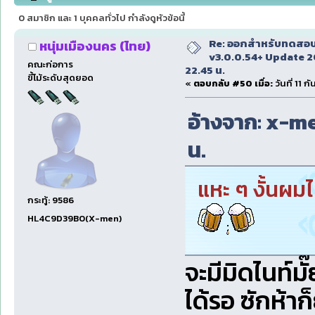
22.45 น. (อ่าน 97123 ครั้ง)
0 สมาชิก และ 1 บุคคลทั่วไป กำลังดูหัวข้อนี้
Re: ออกสำหรับทดสอบเ
หนุ่มเมืองนคร (ไทย)
v3.0.0.54+ Update 2
คณะก่อการ
22.45 น.
ขี้โม้ระดับสุดยอด
«
ตอบกลับ #50 เมื่อ:
วันที่ 11 
อ้างจาก: x-men
น.
แหะ ๆ งั้นผม
กระทู้: 9586
HL4C9D39B0(X-men)
จะมีมิดไนท์มั
ได้รอ ซักห้าก็