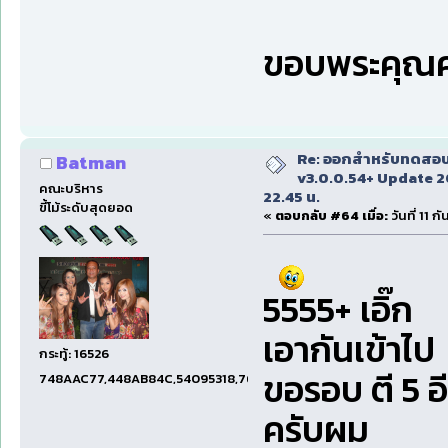
ขอบพระคุณค
Re: ออกสำหรับทดสอบเ
Batman
v3.0.0.54+ Update 2
คณะบริหาร
22.45 น.
ขี้โม้ระดับสุดยอด
«
ตอบกลับ #64 เมื่อ:
วันที่ 11 
5555+ เอิ๊ก
เอากันเข้าไป
กระทู้: 16526
ขอรอบ ตี 5 
748AAC77,448AB84C,54095318,7660DAE5,97606B15,47C5E
ครับผม