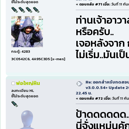
ขี้โม้ระดับสุดยอด
«
ตอบกลับ #71 เมื่อ:
วันที่ 11 ก
ท่านเจ้าอาวาส
หรือครับ..
เจอหลังจาก ก
ไม่เริ่ม..มันเ
กระทู้: 4283
3C0542C6, 4A95C3D5 [x-men]
Re: ออกสำหรับทดสอบเ
พ่อใหญ่หิน
v3.0.0.54+ Update 2
ลงทะเบียน HL
22.45 น.
ขี้โม้ระดับสุดยอด
«
ตอบกลับ #72 เมื่อ:
วันที่ 11 
ป้าดดดดดด.
นี่จั่งแหม่นคั