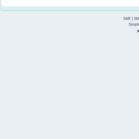
SMF
|
SM
Simpl