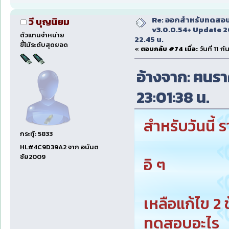
Re: ออกสำหรับทดสอบเ
วี บุญนิยม
v3.0.0.54+ Update 2
ตัวแทนจำหน่าย
22.45 น.
ขี้โม้ระดับสุดยอด
«
ตอบกลับ #74 เมื่อ:
วันที่ 11 
อ้างจาก: ฅนราศ
23:01:38 น.
สำหรับวันนี้ ร
กระทู้: 5833
HL#4C9D39A2 จาก อนันต
ชัย2009
อิ ๆ
เหลือแก้ไข 2 ข้
ทดสอบอะไร