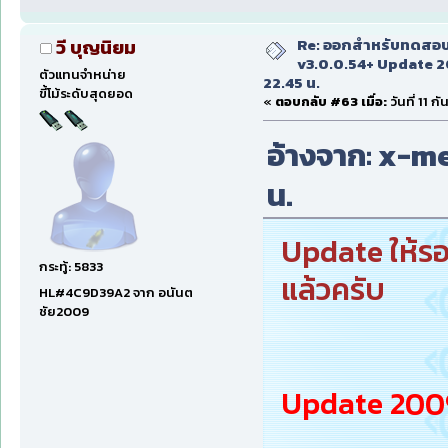
Re: ออกสำหรับทดสอบเ
วี บุญนิยม
v3.0.0.54+ Update 2
ตัวแทนจำหน่าย
22.45 น.
ขี้โม้ระดับสุดยอด
«
ตอบกลับ #63 เมื่อ:
วันที่ 11 
อ้างจาก: x-men
น.
Update ให้รอ
กระทู้: 5833
แล้วครับ
HL#4C9D39A2 จาก อนันต
ชัย2009
Update 2009