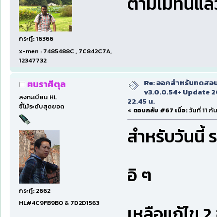
ตามไม่ทันแล้ว
กระทู้: 16366
x-men : 7485488C , 7C842C7A,
12347732
Re: ออกสำหรับทดสอบเ
ฅนราศีตุล
v3.0.0.54+ Update 2
ลงทะเบียน HL
22.45 น.
ขี้โม้ระดับสุดยอด
«
ตอบกลับ #67 เมื่อ:
วันที่ 11 
สำหรับวันนี้ ร
อิ ๆ
กระทู้: 2662
HL#4C9FB9B0 & 7D2D1563
เหลือแก้ไข 2 ข้