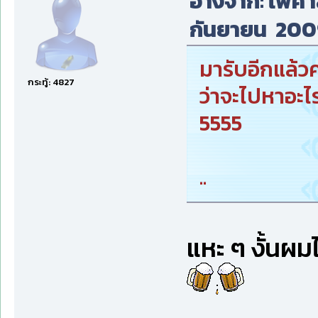
อ้างจาก: ไพศา
กันยายน 2009
มารับอีกแล้ว
กระทู้: 4827
ว่าจะไปหาอะไร
5555
..
แหะ ๆ งั้นผม