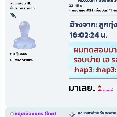
v3.0.0.54+ Update 2
ลงทะเบียน HL
22.45 น.
ขี้โม้ระดับสุดยอด
«
ตอบกลับ #39 เมื่อ:
วันที่ 11 
อ้างจาก: ลูกทุ่
16:02:24 น.
ผมทดสอบมาตั้
กระทู้: 3586
รอบบ่าย เอ ร
HL#9C012BFA
:hap3: :hap3:
มาเลย..
Re: ออกสำหรับทดสอบเ
หนุ่มเมืองนคร (ไทย)