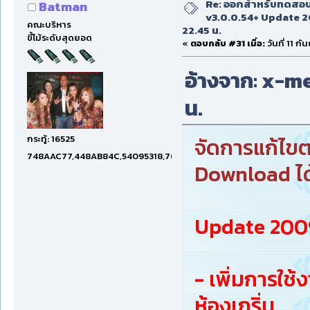
Re: ออกสำหรับทดสอบเ
Batman
v3.0.0.54+ Update 2
คณะบริหาร
22.45 น.
ขี้โม้ระดับสุดยอด
«
ตอบกลับ #31 เมื่อ:
วันที่ 11 ก
อ้างจาก: x-men
น.
กระทู้: 16525
จัดการแก้ไขต
748AAC77,448AB84C,54095318,7660DAE5,97606B15,47C5E
Download ได้
Update 2009
- เพิ่มการใช
ห้องเกริ่น