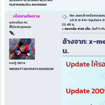
5D1E9510 4C9CB9A5 4D2C90F
552F90DB(เสีย) 80098855
Re: ออกสำหรับทดสอบเ
เด็กชายไพศาล
v3.0.0.54+ Update 2
ลงทะเบียน HL
22.45 น.
ขี้โม้ระดับสุดยอด
«
ตอบกลับ #46 เมื่อ:
วันที่ 11 
อ้างจาก: x-men
น.
Update ให้ร
กระทู้: 5074
96E35CF7,6D291875,56292D0D
Update 2009