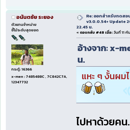
Re: ออกสำหรับทดสอบเ
อนันตชัย ระยอง
v3.0.0.54+ Update 2
ตัวแทนจำหน่าย
22.45 น.
ขี้โม้ระดับสุดยอด
«
ตอบกลับ #48 เมื่อ:
วันที่ 11 
อ้างจาก: x-men
น.
กระทู้: 16366
แหะ ๆ งั้นผม
x-men : 7485488C , 7C842C7A,
12347732
ไปหาด้วยคน.