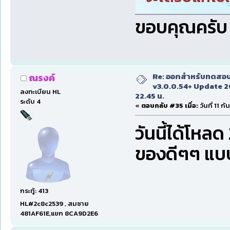
ขอบคุณครับ 
Re: ออกสำหรับทดสอบเ
ณรงค์
v3.0.0.54+ Update 2
ลงทะเบียน HL
22.45 น.
ระดับ 4
«
ตอบกลับ #35 เมื่อ:
วันที่ 11 
วันนี้ได้โหลด
ของดีๆๆ แบบ
กระทู้: 413
HL#2c8c2539 , สมชาย
481AF61E,แขก 8CA9D2E6