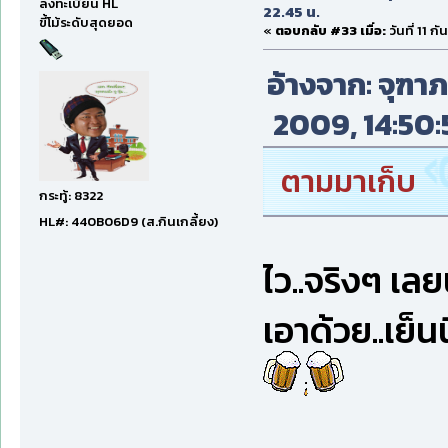
ลงทะเบียน HL
22.45 น.
ขี้โม้ระดับสุดยอด
«
ตอบกลับ #33 เมื่อ:
วันที่ 11 
อ้างจาก: จุฑาภร
2009, 14:50:5
ตามมาเก็บ
กระทู้: 8322
HL#: 440B06D9 (ส.กินเกลี้ยง)
ไว..จริงๆ เลยน
เอาด้วย..เย็