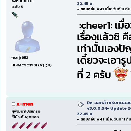
ลงทะเบียน HL
22.45 น.
ระดับ 5
«
ตอบกลับ #41 เมื่อ:
วันที่ 11 
:cheer1: เมื
เรื่องแล้วซิ 
เท่านั้นเองป
เดี๋ยวจะเอา
กระทู้: 952
HL#4C9C39B1 (ครู ภูมิ)
ที่ 2 ครับ
Re: ออกสำหรับทดสอบเ
x-men
v3.0.0.54+ Update 2
ผู้พัฒนาโปรแกรม
22.45 น.
ขี้โม้ระดับสุดยอด
«
ตอบกลับ #42 เมื่อ:
วันที่ 11 