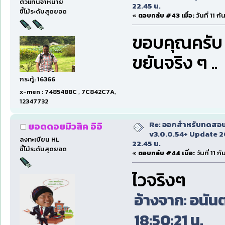
ตัวแทนจำหน่าย
22.45 น.
ขี้โม้ระดับสุดยอด
«
ตอบกลับ #43 เมื่อ:
วันที่ 11 
ขอบคุณครับ
ขยันจริง ๆ ..
กระทู้: 16366
x-men : 7485488C , 7C842C7A,
12347732
Re: ออกสำหรับทดสอบเ
ยอดดอยมิวสิค อิอิ
v3.0.0.54+ Update 2
ลงทะเบียน HL
22.45 น.
ขี้โม้ระดับสุดยอด
«
ตอบกลับ #44 เมื่อ:
วันที่ 11 
ไวจริงๆ
อ้างจาก: อนันต
18:50:21 น.