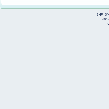
SMF
|
SM
Simpl