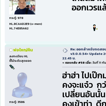
ออกเวรแล้ว
กระทู้: 978
HL.8CAAD2E9 (x-men)
HL.74E85A62
Re: ออกสำหรับทดสอบเ
พ่อใหญ่หิน
v3.0.0.54+ Update 2
ลงทะเบียน HL
22.45 น.
ขี้โม้ระดับสุดยอด
«
ตอบกลับ #58 เมื่อ:
วันที่ 11 
ฮ่าฮ่า ไปเป๊ก
คงจะแจ๋ว กว่
เปลี่ยนอันนั้น
คงเข้าท่า ดีก
กระทู้: 3586