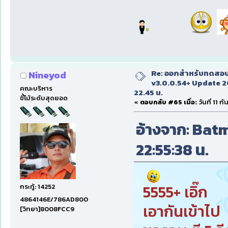
Re: ออกสำหรับทดสอบเ
Nineyod
v3.0.0.54+ Update 2
คณะบริหาร
22.45 น.
ขี้โม้ระดับสุดยอด
«
ตอบกลับ #65 เมื่อ:
วันที่ 11 
อ้างจาก: Batma
22:55:38 น.
5555+ เอิ๊ก
กระทู้: 14252
4864146E/786AD800
เอากันเข้าไป
[วิทยา]8008FCC9