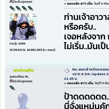
ขี้โม้ระดับสุดยอด
«
ตอบกลับ #71 เมื่อ:
วันที่ 11 ก
ท่านเจ้าอาวาส
หรือครับ..
เจอหลังจาก ก
ไม่เริ่ม..มันเ
กระทู้: 4283
3C0542C6, 4A95C3D5 [x-men]
Re: ออกสำหรับทดสอบเ
พ่อใหญ่หิน
v3.0.0.54+ Update 2
ลงทะเบียน HL
22.45 น.
ขี้โม้ระดับสุดยอด
«
ตอบกลับ #72 เมื่อ:
วันที่ 11 
ป้าดดดดดด.
นี่จั่งแหม่นคั