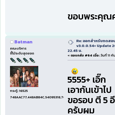
ขอบพระคุณค
Re: ออกสำหรับทดสอบเ
Batman
v3.0.0.54+ Update 2
คณะบริหาร
22.45 น.
ขี้โม้ระดับสุดยอด
«
ตอบกลับ #64 เมื่อ:
วันที่ 11 
5555+ เอิ๊ก
เอากันเข้าไป
กระทู้: 16525
ขอรอบ ตี 5 
748AAC77,448AB84C,54095318,7660DAE5,97606B15,47C5E
ครับผม