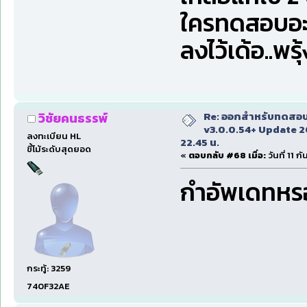
ใครทดสอบอะ
ลงไว้เด้อ..พร
Re: ออกสำหรับทดสอบเ
วิชัยคนธรรพ์
v3.0.0.54+ Update 2
ลงทะเบียน HL
22.45 น.
ขี้โม้ระดับสุดยอด
«
ตอบกลับ #68 เมื่อ:
วันที่ 11 
กำอัพเดทหรอ 
กระทู้: 3259
740F32AE