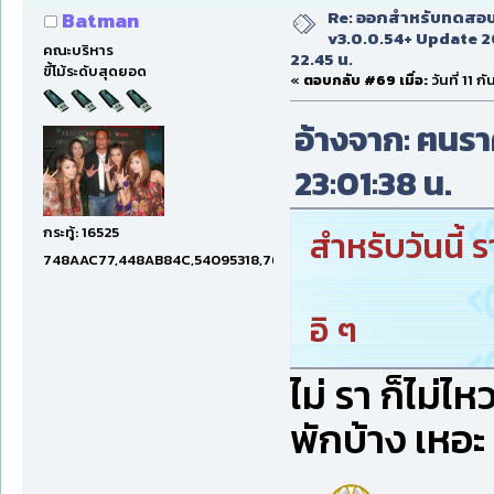
Re: ออกสำหรับทดสอบเ
Batman
v3.0.0.54+ Update 2
คณะบริหาร
22.45 น.
ขี้โม้ระดับสุดยอด
«
ตอบกลับ #69 เมื่อ:
วันที่ 11 
อ้างจาก: ฅนราศ
23:01:38 น.
กระทู้: 16525
สำหรับวันนี้ ร
748AAC77,448AB84C,54095318,7660DAE5,97606B15,47C5E
อิ ๆ
ไม่ รา ก็ไม่ไห
พักบ้าง เหอะ