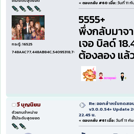
ขี้โม้ระดับสุดยอด
«
ตอบกลับ #60 เมื่อ:
วันที่ 11 
5555+
พึ่งกลับมาจ
เจอ บิลด์ 18.
กระทู้: 16525
ต้องลอง แล้ว
748AAC77,448AB84C,54095318,7660DAE5,97606B15,47C5E
Re: ออกสำหรับทดสอบเ
วี บุญนิยม
v3.0.0.54+ Update 2
ตัวแทนจำหน่าย
22.45 น.
ขี้โม้ระดับสุดยอด
«
ตอบกลับ #61 เมื่อ:
วันที่ 11 