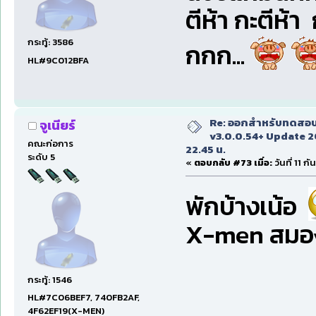
ตีห้า กะตีห้า 
กระทู้: 3586
กกก...
HL#9C012BFA
Re: ออกสำหรับทดสอบเ
จูเนียร์
v3.0.0.54+ Update 2
คณะก่อการ
22.45 น.
ระดับ 5
«
ตอบกลับ #73 เมื่อ:
วันที่ 11 
พักบ้างเน้อ
X-men สมองจะ
กระทู้: 1546
HL#7C06BEF7, 740FB2AF,
4F62EF19(X-MEN)