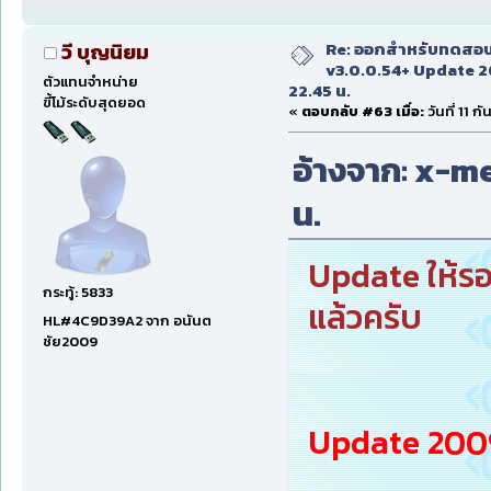
Re: ออกสำหรับทดสอบเ
วี บุญนิยม
v3.0.0.54+ Update 2
ตัวแทนจำหน่าย
22.45 น.
ขี้โม้ระดับสุดยอด
«
ตอบกลับ #63 เมื่อ:
วันที่ 11 
อ้างจาก: x-men
น.
Update ให้รอ
กระทู้: 5833
แล้วครับ
HL#4C9D39A2 จาก อนันต
ชัย2009
Update 2009