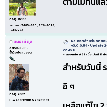
ตามไม่ทันแล้ว
กระทู้: 16366
x-men : 7485488C , 7C842C7A,
12347732
Re: ออกสำหรับทดสอบเ
ฅนราศีตุล
v3.0.0.54+ Update 2
ลงทะเบียน HL
22.45 น.
ขี้โม้ระดับสุดยอด
«
ตอบกลับ #67 เมื่อ:
วันที่ 11 
สำหรับวันนี้ ร
อิ ๆ
กระทู้: 2662
HL#4C9FB9B0 & 7D2D1563
เหลือแก้ไข 2 ข้