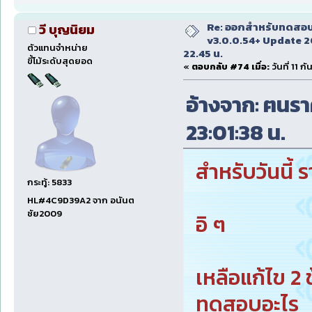
Re: ออกสำหรับทดสอบเ
วี บุญนิยม
v3.0.0.54+ Update 2
ตัวแทนจำหน่าย
22.45 น.
ขี้โม้ระดับสุดยอด
«
ตอบกลับ #74 เมื่อ:
วันที่ 11 
อ้างจาก: ฅนราศ
23:01:38 น.
สำหรับวันนี้ ร
กระทู้: 5833
HL#4C9D39A2 จาก อนันต
ชัย2009
อิ ๆ
เหลือแก้ไข 2 ข้
ทดสอบอะไร