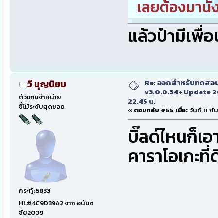
เลยต้องมานั่ง
แล้วป๋ามีเพื่อน
Re: ออกสำหรับทดสอบเ
วี บุญนิยม
v3.0.0.54+ Update 2
ตัวแทนจำหน่าย
22.45 น.
ขี้โม้ระดับสุดยอด
«
ตอบกลับ #55 เมื่อ:
วันที่ 11 
บิ๊ลด์ไหนก็เอ
คาราโอเกะที่ด
กระทู้: 5833
HL#4C9D39A2 จาก อนันต
ชัย2009