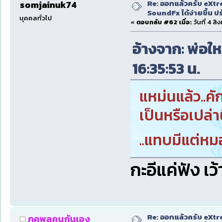
Re: ออกแล้วครับ eXtr
somjainuk74
SoundFx ได้ง่ายขึ้น 
บุคคลทั่วไป
«
ตอบกลับ #62 เมื่อ:
วันที่ 4 ส
อ้างจาก: พ่อให
16:35:53 น.
แหม่นแล้ว..ค
เป็นหรือเปล่านี
..แทบมีแต่หมอ
กะอีแค่ฟัง เว
Re: ออกแล้วครับ eXtr
ภคพลคนกันเอง