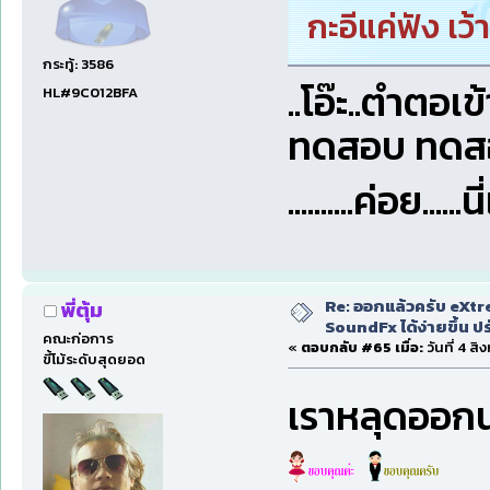
กะอีแค่ฟัง เว
กระทู้: 3586
..โอ๊ะ..ตำตอเข
HL#9C012BFA
ทดสอบ ทดสอบ
..........ค่อย...
Re: ออกแล้วครับ eXtr
พี่ตุ้ม
SoundFx ได้ง่ายขึ้น 
คณะก่อการ
«
ตอบกลับ #65 เมื่อ:
วันที่ 4 ส
ขี้โม้ระดับสุดยอด
เราหลุดออ