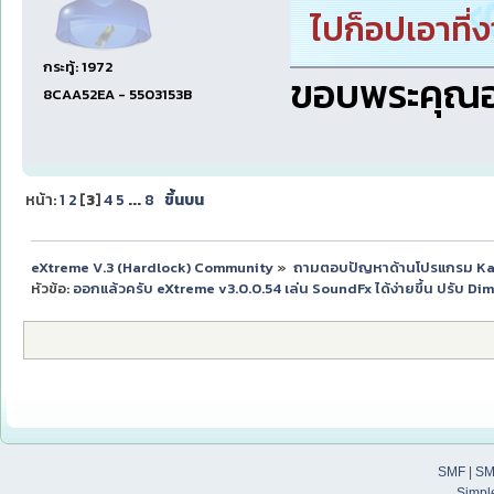
ไปก็อปเอาที่
กระทู้: 1972
ขอบพระคุณอย
8CAA52EA - 5503153B
หน้า:
1
2
[
3
]
4
5
...
8
ขึ้นบน
eXtreme V.3 (Hardlock) Community
»
ถามตอบปัญหาด้านโปรแกรม K
หัวข้อ:
ออกแล้วครับ eXtreme v3.0.0.54 เล่น SoundFx ได้ง่ายขึ้น ปรับ Di
SMF
|
SM
Simpl