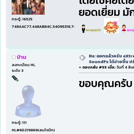
โดยใช้คีย์เดี
ยอดเยี่ยม ม
กระทู้: 16525
748AAC77,448AB84C,54095318,7660DAE5,97606B15,47C5E
Re: ออกแล้วครับ eXtr
ป่าน
SoundFx ได้ง่ายขึ้น 
ลงทะเบียน HL
«
ตอบกลับ #55 เมื่อ:
วันที่ 4 ส
ระดับ 3
ขอบคุณครับ
กระทู้: 111
HL#6D219869(สมใจนึก)