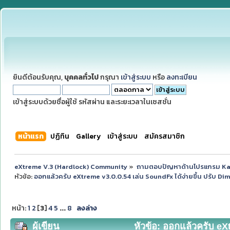
ยินดีต้อนรับคุณ,
บุคคลทั่วไป
กรุณา
เข้าสู่ระบบ
หรือ
ลงทะเบียน
เข้าสู่ระบบด้วยชื่อผู้ใช้ รหัสผ่าน และระยะเวลาในเซสชั่น
หน้าแรก
ปฏิทิน
Gallery
เข้าสู่ระบบ
สมัครสมาชิก
eXtreme V.3 (Hardlock) Community
»
ถามตอบปัญหาด้านโปรแกรม K
หัวข้อ:
ออกแล้วครับ eXtreme v3.0.0.54 เล่น SoundFx ได้ง่ายขึ้น ปรับ Di
หน้า:
1
2
[
3
]
4
5
...
8
ลงล่าง
ผู้เขียน
หัวข้อ: ออกแล้วครับ eX