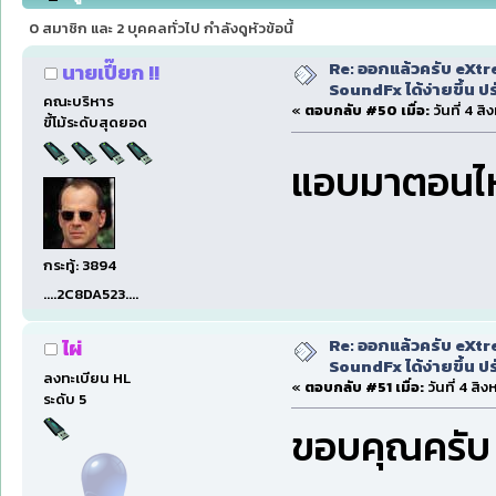
อิสระได้ (อ่าน 194424 ครั้ง)
0 สมาชิก และ 2 บุคคลทั่วไป กำลังดูหัวข้อนี้
Re: ออกแล้วครับ eXtr
นายเปี๊ยก !!
SoundFx ได้ง่ายขึ้น 
คณะบริหาร
«
ตอบกลับ #50 เมื่อ:
วันที่ 4 ส
ขี้โม้ระดับสุดยอด
แอบมาตอนไ
กระทู้: 3894
....2C8DA523....
Re: ออกแล้วครับ eXtr
ไผ่
SoundFx ได้ง่ายขึ้น 
ลงทะเบียน HL
«
ตอบกลับ #51 เมื่อ:
วันที่ 4 สิ
ระดับ 5
ขอบคุณครับ 