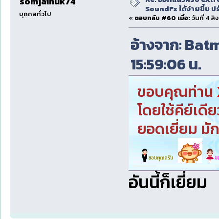
somjainuk74
SoundFx ได้ง่ายขึ้น 
บุคคลทั่วไป
«
ตอบกลับ #60 เมื่อ:
วันที่ 4 ส
อ้างจาก: Batm
15:59:06 น.
ขอบคุณท่าน
โดยใช้คีย์เดีย
ยอดเยี่ยม ม
อันนี้ก็เยี่ยม