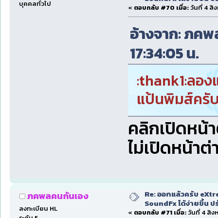
บุคคลทั่วไป
«
ตอบกลับ #70 เมื่อ:
วันที่ 4 ส
อ้างจาก: ภคพล
17:34:05 น.
:thank1:ลอง
แป้นพิมส์คร
คลิกเปิดหน้
ไม่เปิดหน้าต
Re: ออกแล้วครับ eXtr
ภคพลคนกันเอง
SoundFx ได้ง่ายขึ้น 
ลงทะเบียน HL
«
ตอบกลับ #71 เมื่อ:
วันที่ 4 สิ
ระดับ 5