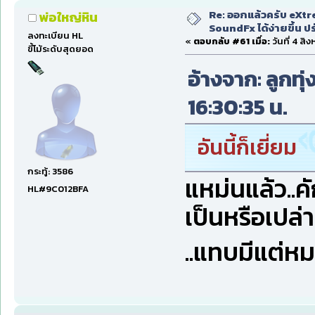
Re: ออกแล้วครับ eXtr
พ่อใหญ่หิน
SoundFx ได้ง่ายขึ้น 
ลงทะเบียน HL
«
ตอบกลับ #61 เมื่อ:
วันที่ 4 สิ
ขี้โม้ระดับสุดยอด
อ้างจาก: ลูกทุ
16:30:35 น.
อันนี้ก็เยี่ยม
กระทู้: 3586
แหม่นแล้ว..
HL#9C012BFA
เป็นหรือเปล่าน
..แทบมีแต่หมอ