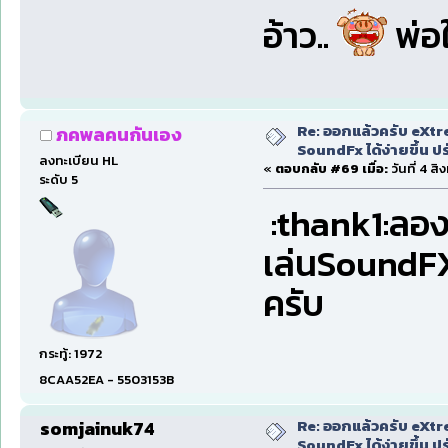
อ้าว..
พ่อใ
Re: ออกแล้วครับ eXtr
ภคพลคนกันเอง
SoundFx ได้ง่ายขึ้น 
ลงทะเบียน HL
«
ตอบกลับ #69 เมื่อ:
วันที่ 4 ส
ระดับ 5
:thank1:ลอ
เล่นSoundFX
ครับ
กระทู้: 1972
8CAA52EA - 5503153B
Re: ออกแล้วครับ eXtr
somjainuk74
SoundFx ได้ง่ายขึ้น 