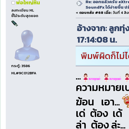
Re: ออกแล้วครับ eXtr
พ่อใหญ่หิน
SoundFx ได้ง่ายขึ้น 
ลงทะเบียน HL
«
ตอบกลับ #68 เมื่อ:
วันที่ 4 ส
ขี้โม้ระดับสุดยอด
อ้างจาก: ลูกทุ
17:14:08 น.
พิมพ์ผิดก็ไม่ไ
กระทู้: 3586
...
HL#9C012BFA
ความหมายเปลี
ฆ้อน เอา...
เด่ ต้อง เด้
ล่า ต้อง ล่ะ...