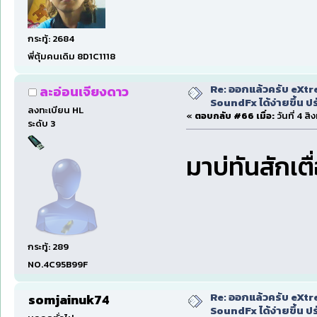
กระทู้: 2684
พี่ตุ้มคนเดิม 8D1C1118
Re: ออกแล้วครับ eXtr
ละอ่อนเจียงดาว
SoundFx ได้ง่ายขึ้น 
ลงทะเบียน HL
«
ตอบกลับ #66 เมื่อ:
วันที่ 4 ส
ระดับ 3
มาบ่ทันสักเต
กระทู้: 289
NO.4C95B99F
Re: ออกแล้วครับ eXtr
somjainuk74
SoundFx ได้ง่ายขึ้น 