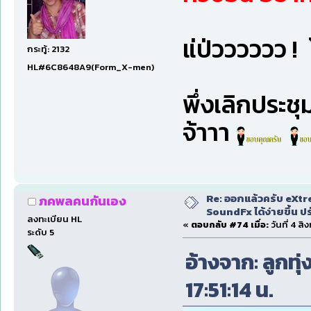
แ่ป่วววววว ! 
กระทู้: 2132
HL#6C8648A9(Form_X-men)
พึ่งเลิกประช
จ้าาา
Re: ออกแล้วครับ eXtr
ภคพลคนกันเอง
SoundFx ได้ง่ายขึ้น 
ลงทะเบียน HL
«
ตอบกลับ #74 เมื่อ:
วันที่ 4 ส
ระดับ 5
อ้างจาก: ลูกทุ
17:51:14 น.