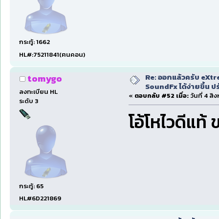
กระทู้: 1662
HL#:75211841(ฅนคอน)
Re: ออกแล้วครับ eXtr
tomygo
SoundFx ได้ง่ายขึ้น 
ลงทะเบียน HL
«
ตอบกลับ #52 เมื่อ:
วันที่ 4 ส
ระดับ 3
โอ้โหไวดีแท้
กระทู้: 65
HL#6D221869