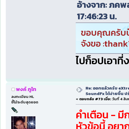
อ้างจาก: ภคพล
17:46:23 น.
ขอบคุณครับ
จังขอ :thank1
ไปก็อปเอาที่
Re: ออกแล้วครับ eXtr
พงค์ ภูไท
SoundFx ได้ง่ายขึ้น 
ลงทะเบียน HL
«
ตอบกลับ #73 เมื่อ:
วันที่ 4 ส
ขี้โม้ระดับสุดยอด
คำเตือน - มี
หัวข้อนี้ อย