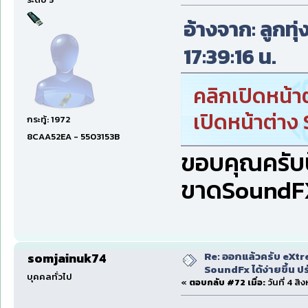
อ้างจาก: ลูกทุ
17:39:16 น.
คลิกเปิดหน้า
เปิดหน้าต่าง
กระทู้: 1972
8CAA52EA - 5503153B
ขอบคุณครับป
ขาดSoundFXห
Re: ออกแล้วครับ eXtr
somjainuk74
SoundFx ได้ง่ายขึ้น 
บุคคลทั่วไป
«
ตอบกลับ #72 เมื่อ:
วันที่ 4 ส