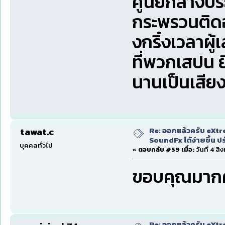
ศูนย์กลางปร
กระพรวนติดอยู
งกริ๋งเวลาผู้
ที่พวกเสปน ย
นานเป็นเสียง
Re: ออกแล้วครับ eXtr
tawat.c
SoundFx ได้ง่ายขึ้น 
บุคคลทั่วไป
«
ตอบกลับ #59 เมื่อ:
วันที่ 4 ส
ขอบคุณมากค
Re: ออกแล้วครับ eXtr