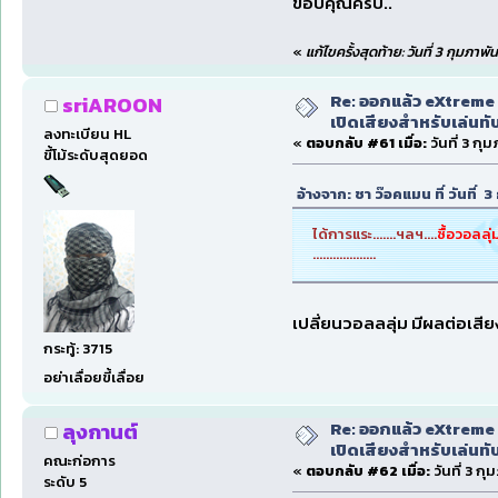
ขอบคุณครับ..
«
แก้ไขครั้งสุดท้าย: วันที่ 3 กุมภา
Re: ออกแล้ว eXtreme 
sriAROON
เปิดเสียงสำหรับเล่นทั
ลงทะเบียน HL
«
ตอบกลับ #61 เมื่อ:
วันที่ 3 กุ
ขี้โม้ระดับสุดยอด
อ้างจาก: ชา ว๊อคแมน ที่ วันที่
ได้การแระ.......ฯลฯ....
ซื้อวอลลุ
...................
เปลี่ยนวอลลลุ่ม มีผลต่อเสีย
กระทู้: 3715
อย่าเลื่อยขี้เลื่อย
Re: ออกแล้ว eXtreme 
ลุงกานต์
เปิดเสียงสำหรับเล่นทั
คณะก่อการ
«
ตอบกลับ #62 เมื่อ:
วันที่ 3 ก
ระดับ 5