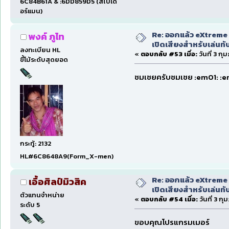
6C84B61A & :6DD859D5 (สไปเด
อร์แมน)
Re: ออกแล้ว eXtreme 
พงค์ ภูไท
เปิดเสียงสำหรับเล่นทั
ลงทะเบียน HL
«
ตอบกลับ #53 เมื่อ:
วันที่ 3 กุ
ขี้โม้ระดับสุดยอด
ชมเชยครับชมเชย :em01: :e
กระทู้: 2132
HL#6C8648A9(Form_X-men)
Re: ออกแล้ว eXtreme 
เอื้อศิลป์มิวสิค
เปิดเสียงสำหรับเล่นทั
ตัวแทนจำหน่าย
«
ตอบกลับ #54 เมื่อ:
วันที่ 3 ก
ระดับ 5
ขอบคุณโปรแกรมเมอร์