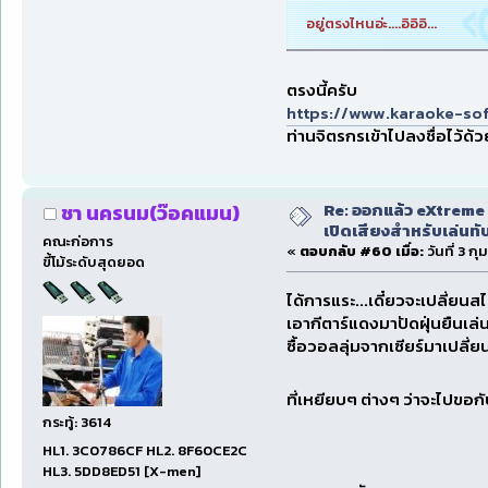
อยู่ตรงไหนอ่ะ....อิอิอิ...
ตรงนี้ครับ
https://www.karaoke-so
ท่านจิตรกรเข้าไปลงชื่อไว้ด้
Re: ออกแล้ว eXtreme 
ชา นครนม(ว๊อคแมน)
เปิดเสียงสำหรับเล่นทั
คณะก่อการ
«
ตอบกลับ #60 เมื่อ:
วันที่ 3 ก
ขี้โม้ระดับสุดยอด
ได้การแระ...เดี๋ยวจะเปลี่ยนสไ
เอากีตาร์แดงมาปัดฝุ่นยืนเล่นทั
ซื้อวอลลุ่มจากเซียร์มาเปลี่ย
ที่เหยียบๆ ต่างๆ ว่าจะไปขอกั
กระทู้: 3614
HL1. 3C0786CF HL2. 8F60CE2C
HL3. 5DD8ED51 [X-men]