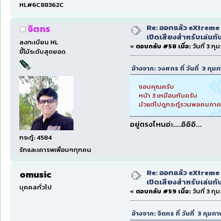
HL#6C88362C
Re: ออกแล้ว eXtreme 
จิตกร
เปิดเสียงสำหรับเล่นทั
ลงทะเบียน HL
«
ตอบกลับ #58 เมื่อ:
วันที่ 3 ก
ขี้โม้ระดับสุดยอด
อ้างจาก: วงศกร ที่ วันที่ 3 กุ
ขอบคุณครับ
หน้า 3 เหมือนกันครับ
มัวแต่ไปดูกระทู้รวมพลคนภาค
อยู่ตรงไหนอ่ะ....อิอิอิ...
กระทู้: 4584
รักและเคารพเพื่อนๆทุกคน
Re: ออกแล้ว eXtreme 
omusic
เปิดเสียงสำหรับเล่นทั
บุคคลทั่วไป
«
ตอบกลับ #59 เมื่อ:
วันที่ 3 ก
อ้างจาก: จิตกร ที่ วันที่ 3 กุม