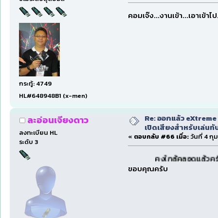
คอมเจ๊ง...งานเข้า...เอาเข้าไ
กระทู้: 4749
HL#648948B1 (x-men)
Re: ออกแล้ว eXtreme 
ละอ่อนเจียงดาว
เปิดเสียงสำหรับเล่นทั
ลงทะเบียน HL
«
ตอบกลับ #66 เมื่อ:
วันที่ 4 ก
ระดับ 3
คงใกล้คลอดแล้วครับ สำหรับฟั
ขอบคุณครับ