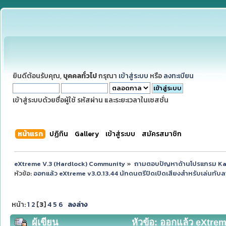
ยินดีต้อนรับคุณ,
บุคคลทั่วไป
กรุณา
เข้าสู่ระบบ
หรือ
ลงทะเบียน
เข้าสู่ระบบด้วยชื่อผู้ใช้ รหัสผ่าน และระยะเวลาในเซสชั่น
หน้าแรก
ปฏิทิน
Gallery
เข้าสู่ระบบ
สมัครสมาชิก
eXtreme V.3 (Hardlock) Community
»
ถามตอบปัญหาด้านโปรแกรม K
หัวข้อ:
ออกแล้ว eXtreme v3.0.13.44 นักดนตรีปิดเปิดเสียงสำหรับเล่นทับลา
หน้า:
1
2
[
3
]
4
5
6
ลงล่าง
ผู้เขียน
หัวข้อ: ออกแล้ว eXtreme