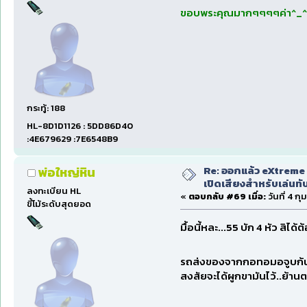
ขอบพระคุณมากๆๆๆๆค่า^_
กระทู้: 188
HL-8D1D1126 : 5DD86D40
:4E679629 :7E6548B9
Re: ออกแล้ว eXtreme 
พ่อใหญ่หิน
เปิดเสียงสำหรับเล่นทั
ลงทะเบียน HL
«
ตอบกลับ #69 เมื่อ:
วันที่ 4 ก
ขี้โม้ระดับสุดยอด
มื้อนี้หละ...55 บัก 4 หัว สิได
รถส่งของจากกอทอมอจูบก้น
สงสัยจะได้ผูกขามันไว้..ย้านต