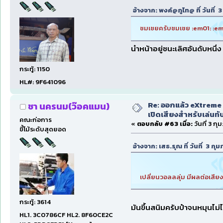
อ้างจาก: พงค์@ภูไท@ ที่ วันที่
ชมเชยครับชมเชย :em01: :em
นำหน้าอยู่ชนะเลิศอันดับหนึ่
กระทู้: 1150
HL#: 9F641096
Re: ออกแล้ว eXtreme 
ชา นครนม(ว๊อคแมน)
เปิดเสียงสำหรับเล่นทั
คณะก่อการ
«
ตอบกลับ #63 เมื่อ:
วันที่ 3 ก
ขี้โม้ระดับสุดยอด
อ้างจาก: เสธ.รุณ ที่ วันที่ 3 
เปลี่ยนวอลลลุ่ม มีผลต่อเสียง
กระทู้: 3614
มันขึ้นสนิมครับป๋าจนหมุนไม่ไ
HL1. 3C0786CF HL2. 8F60CE2C