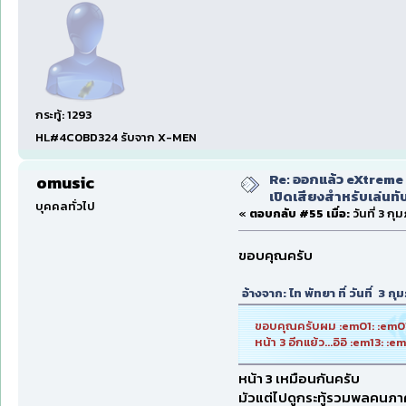
กระทู้: 1293
HL#4C0BD324 รับจาก X-MEN
Re: ออกแล้ว eXtreme 
omusic
เปิดเสียงสำหรับเล่นทั
บุคคลทั่วไป
«
ตอบกลับ #55 เมื่อ:
วันที่ 3 กุ
ขอบคุณครับ
อ้างจาก: ไท พัทยา ที่ วันที่ 3 
ขอบคุณครับผม :em01: :em01
หน้า 3 อีกแย้ว...อิอิ :em13: :
หน้า 3 เหมือนกันครับ
มัวแต่ไปดูกระทู้รวมพลคนภา