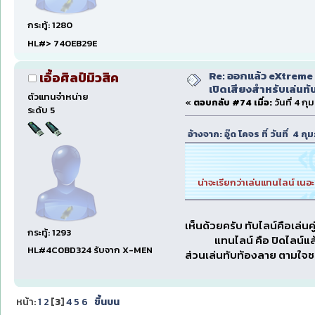
กระทู้: 1280
HL#> 740EB29E
Re: ออกแล้ว eXtreme 
เอื้อศิลป์มิวสิค
เปิดเสียงสำหรับเล่นทั
ตัวแทนจำหน่าย
«
ตอบกลับ #74 เมื่อ:
วันที่ 4 ก
ระดับ 5
อ้างจาก: อู๊ด โคจร ที่ วันที่ 4
น่าจะเรียกว่าเล่นแทนไลน์ เนอ
เห็นด้วยครับ ทับไลน์คือเล่นคู
กระทู้: 1293
แทนไลน์ คือ ปิดไลน์แล้
HL#4C0BD324 รับจาก X-MEN
ส่วนเล่นทับท้องลาย ตามใจชอบ
หน้า:
1
2
[
3
]
4
5
6
ขึ้นบน