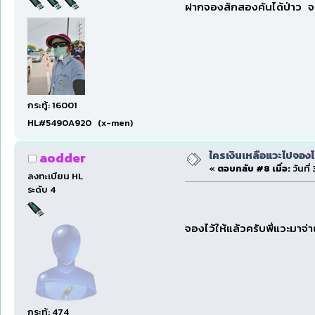
ฝากจองสักสองคันได้ป่าว จะใ
กระทู้: 16001
HL#5490A920 (x-men)
ใครเงินเหลือแวะไปจองไ
aodder
«
ตอบกลับ #8 เมื่อ:
วันที่
ลงทะเบียน HL
ระดับ 4
จองไว้ให้แล้วครับพี่แวะมาจ่
กระทู้: 474