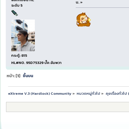
น. »
ระดับ 5
กระทู้: 815
HL#NO. 95D75329 บั๊ค อัมพวา
หน้า: [
1
]
ขึ้นบน
eXtreme V.3 (Hardlock) Community
»
หมวดหมู่ทั่วไป
»
คุยเรื่องทั่วไ