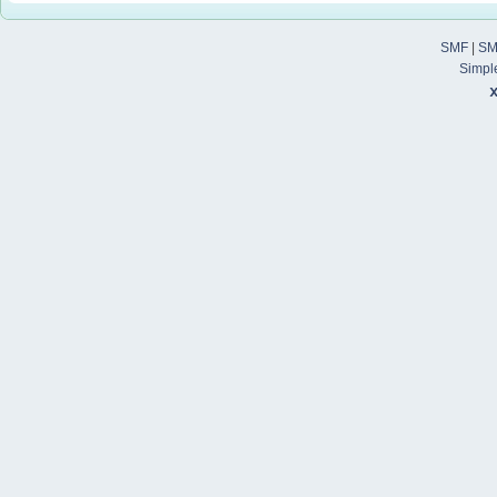
SMF
|
SM
Simpl