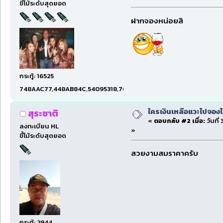
ขี้โม้ระดับสุดยอด
ฝากจองหน่อยสิ
กระทู้: 16525
748AAC77,448AB84C,54095318,7660DAE5,97606B15,47C5E
ใครเงินเหลือแวะไปจองไ
สุระชาติ
«
ตอบกลับ #2 เมื่อ:
วันที่
ลงทะเบียน HL
»
ขี้โม้ระดับสุดยอด
สวยงามสมราคาครับ
กระทู้: 2944