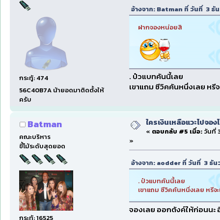
อ้างจาก: Batman ที่ วันที่ 3 
ฝากจองหน่อยสิ
. ป๋วแบทคันนี้เลย
กระทู้: 474
เขาแถม ซีวิคคันหนึ่งเลย หรี
56C40B7A น้ายอดมาติดตั้งให้
ครับ
ใครเงินเหลือแวะไปจองไ
Batman
«
ตอบกลับ #5 เมื่อ:
วันที่
คณะบริหาร
»
ขี้โม้ระดับสุดยอด
อ้างจาก: aodder ที่ วันที่ 3 ธ
. ป๋วแบทคันนี้เลย
เขาแถม ซีวิคคันหนึ่งเลย หรีจะ
จองเลย ออกตังค์ให้ก่อนนะ อ
กระทู้: 16525