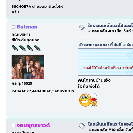
56C40B7A น้ายอดมาติดตั้งให้
ครับ
ใครเงินเหลือแวะไปจองไ
Batman
«
ตอบกลับ #9 เมื่อ:
วันที่
คณะบริหาร
ขี้โม้ระดับสุดยอด
อ้างจาก: aodder ที่ วันที่ 3 ธ
จองไว้ให้แล้วครับพี่แวะมาจ่า
คนโคราชบ้านเอ็ง
กระทู้: 16525
ใจถึง พึ่งได้
748AAC77,448AB84C,54095318,7660DAE5,97606B15,47C5E
ใครเงินเหลือแวะไปจองไ
จอมยุทธซาวด์
«
ตอบกลับ #10 เมื่อ:
วันที
ลงทะเบียน HL