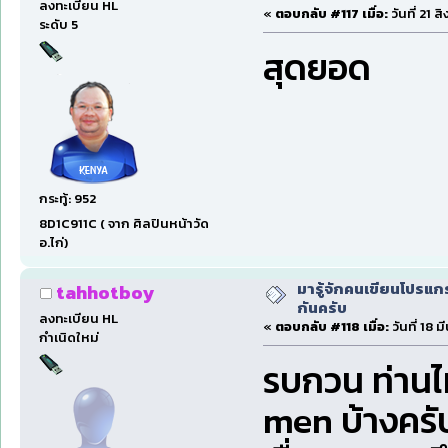
ลงทะเบียน HL
«
ตอบกลับ #117 เมื่อ:
วันที่ 21 
ระดับ 5
สุดยอด
กระทู้: 952
8D1C911C ( จาก ศิลปินหน้าวัด
อ.ไก่)
มารู้จักคนเขียนโปรแก
tahhotboy
กันครับ
ลงทะเบียน HL
«
ตอบกลับ #118 เมื่อ:
วันที่ 18 
กำเนิดใหม่
รบกวน ท่านไห
men บ้างครั