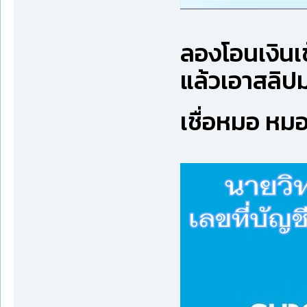
ลองโอนเงินเข
แล้วเอาสลิปม
เชื่อหมอ หม