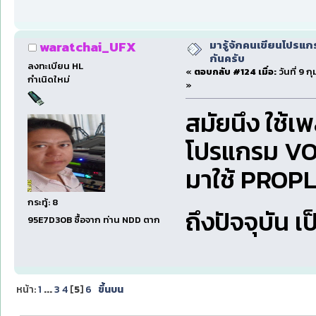
มารู้จักคนเขียนโปรแก
waratchai_UFX
กันครับ
ลงทะเบียน HL
«
ตอบกลับ #124 เมื่อ:
วันที่ 9 
กำเนิดใหม่
»
สมัยนึง ใช้เ
โปรแกรม VO
มาใช้ PROPLU
กระทู้: 8
ถึงปัจจุบัน 
95E7D30B ซื้อจาก ท่าน NDD ตาก
หน้า:
1
...
3
4
[
5
]
6
ขึ้นบน