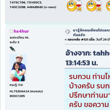
7475C786, 731493C5,
740C329B, 448AB84D (x-men)
มารู้จักคนเขียนโปรแก
hs4hur
กันครับ
ลงทะเบียน HL
«
ตอบกลับ #121 เมื่อ:
วันที่ 29 
ระดับ 3
อ้างจาก: tahho
13:14:53 น.
รบกวน ท่านไห
บ้างครับ รบ
กระทู้: 114
HL752D6A24 (ฅนคอน)
ปรึกษาท่านม
800C1285
ครับ ขอความ