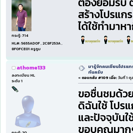
ต้องยอมรับ 
สร้างโปรแกร
ได้ใช้ทำมาหา
กระทู้: 714
HL#: 5655AD0F , 2C8F253A ,
8F0FCE01 ครูภูม
มารู้จักคนเขียนโปรแก
athome133
กันครับ
ลงทะเบียน HL
«
ตอบกลับ #109 เมื่อ:
วันที่ 1 
ระดับ 1
ขอชื่นชมด้วย
ดิฉันใช้ โปร
และปัจจุบันใ
ขอบคุณมากๆ 
กระทู้: 20