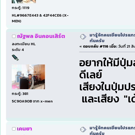
กระทู้: 1119
HL#9667E443 & 42F44CE6 (X-
MEN)
มารู้จักคนเขียนโปรแก
ณัฐพล อินคอนเสิร์ต
กันครับ
ลงทะเบียน HL
«
ตอบกลับ #116 เมื่อ:
วันที่ 21 
ระดับ 4
อยากให้มีปุ่ม
ดีเลย์
เสียงในปุ่ม
กระทู้: 381
และเสียง "เ
5C90A90B จาก x-men
มารู้จักคนเขียนโปรแก
เคนยา
กันครับ