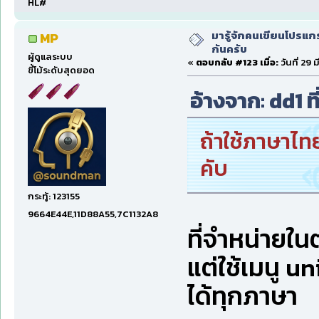
HL#
มารู้จักคนเขียนโปรแก
MP
กันครับ
ผู้ดูแลระบบ
«
ตอบกลับ #123 เมื่อ:
วันที่ 29
ขี้โม้ระดับสุดยอด
อ้างจาก: dd1 ที
ถ้าใช้ภาษาไท
คับ
กระทู้: 123155
9664E44E,11D88A55,7C1132A8
ที่จำหน่ายใ
แต่ใช้เมนู u
ได้ทุกภาษา