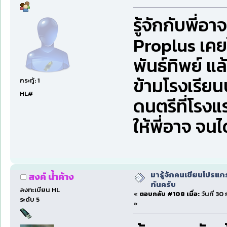
รู้จักกับพี่
Proplus เคยไป
พันธ์ทิพย์ แ
ข้ามโรงเรียนป
กระทู้: 1
HL#
ดนตรีที่โรง
ให้พี่อาจ จนได
มารู้จักคนเขียนโปรแก
สงค์ น้ำค้าง
กันครับ
ลงทะเบียน HL
«
ตอบกลับ #108 เมื่อ:
วันที่ 30
ระดับ 5
»