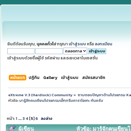
ยินดีต้อนรับคุณ,
บุคคลทั่วไป
กรุณา
เข้าสู่ระบบ
หรือ
ลงทะเบียน
เข้าสู่ระบบด้วยชื่อผู้ใช้ รหัสผ่าน และระยะเวลาในเซสชั่น
หน้าแรก
ปฏิทิน
Gallery
เข้าสู่ระบบ
สมัครสมาชิก
eXtreme V.3 (Hardlock) Community
»
ถามตอบปัญหาด้านโปรแกรม K
หัวข้อ:
มารู้จักคนเขียนโปรแกรมเอ๊กทรีมคาราโอเกะ กันครับ
หน้า:
1
...
3
4
[
5
]
6
ลงล่าง
ผู้เขียน
หัวข้อ: มารู้จักคนเขียน