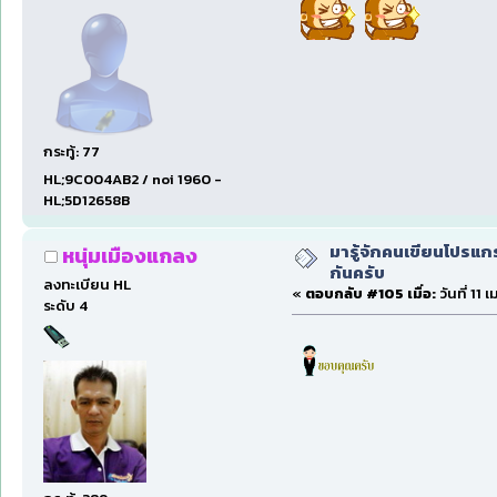
กระทู้: 77
HL;9C004AB2 / noi 1960 -
HL;5D12658B
มารู้จักคนเขียนโปรแก
หนุ่มเมืองแกลง
กันครับ
ลงทะเบียน HL
«
ตอบกลับ #105 เมื่อ:
วันที่ 11
ระดับ 4