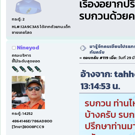
เรื่องอยากป
รบกวนด้วยคร
กระทู้: 2
HL#:12A9C3A5 ได้จากตัวแทน:เด็ก
ชายเคยโสด
มารู้จักคนเขียนโปรแก
Nineyod
กันครับ
คณะบริหาร
«
ตอบกลับ #119 เมื่อ:
วันที่ 29 
ขี้โม้ระดับสุดยอด
อ้างจาก: tahho
13:14:53 น.
รบกวน ท่านไห
บ้างครับ รบ
กระทู้: 14252
4864146E/786AD800
ปรึกษาท่านม
[วิทยา]8008FCC9