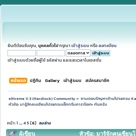
ยินดีต้อนรับคุณ,
บุคคลทั่วไป
กรุณา
เข้าสู่ระบบ
หรือ
ลงทะเบียน
เข้าสู่ระบบด้วยชื่อผู้ใช้ รหัสผ่าน และระยะเวลาในเซสชั่น
หน้าแรก
ปฏิทิน
Gallery
เข้าสู่ระบบ
สมัครสมาชิก
eXtreme V.3 (Hardlock) Community
»
ถามตอบปัญหาด้านโปรแกรม K
หัวข้อ:
มารู้จักคนเขียนโปรแกรมเอ๊กทรีมคาราโอเกะ กันครับ
หน้า:
1
...
4
5
[
6
]
ลงล่าง
ผู้เขียน
หัวข้อ: มารู้จักคนเขียน