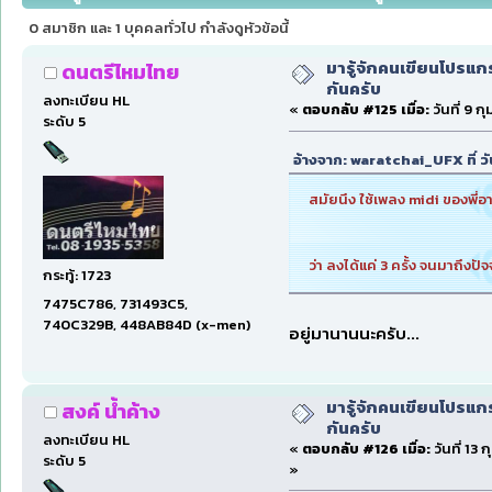
0 สมาชิก และ 1 บุคคลทั่วไป กำลังดูหัวข้อนี้
มารู้จักคนเขียนโปรแก
ดนตรีไหมไทย
กันครับ
ลงทะเบียน HL
«
ตอบกลับ #125 เมื่อ:
วันที่ 9 ก
ระดับ 5
อ้างจาก: waratchai_UFX ที่ วั
สมัยนึง ใช้เพลง midi ของพี
ว่า ลงได้แค่ 3 ครั้ง จนมาถึงป
กระทู้: 1723
7475C786, 731493C5,
740C329B, 448AB84D (x-men)
อยู่มานานนะครับ...
มารู้จักคนเขียนโปรแก
สงค์ น้ำค้าง
กันครับ
ลงทะเบียน HL
«
ตอบกลับ #126 เมื่อ:
วันที่ 13 
ระดับ 5
»