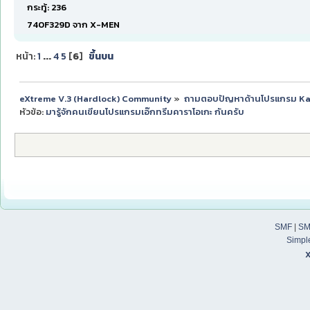
กระทู้: 236
740F329D จาก X-MEN
หน้า:
1
...
4
5
[
6
]
ขึ้นบน
eXtreme V.3 (Hardlock) Community
»
ถามตอบปัญหาด้านโปรแกรม K
หัวข้อ:
มารู้จักคนเขียนโปรแกรมเอ๊กทรีมคาราโอเกะ กันครับ
SMF
|
SM
Simpl