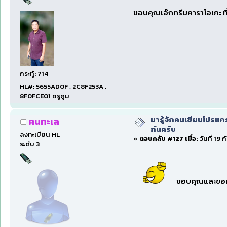
ขอบคุณเอ๊กทรีมคาราโอเกะ ที
กระทู้: 714
HL#: 5655AD0F , 2C8F253A ,
8F0FCE01 ครูภูม
มารู้จักคนเขียนโปรแก
ฅนทะเล
กันครับ
ลงทะเบียน HL
«
ตอบกลับ #127 เมื่อ:
วันที่ 19
ระดับ 3
ขอบคุณและขอเป