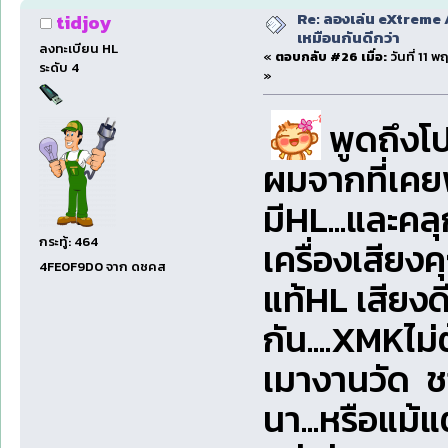
Re: ลองเล่น eXtreme 
tidjoy
เหมือนกันดีกว่า
ลงทะเบียน HL
«
ตอบกลับ #26 เมื่อ:
วันที่ 11 
ระดับ 4
»
พูดถึงโป
ผมจากที่เคยฟ
มีHL...และคล
กระทู้: 464
เครื่องเสียง
4FE0F9D0 จาก ดชคส
แท้HL เสียงด
กัน....XMKไม่ต้
เมางานวัด ช
นา...หรือแม้แ