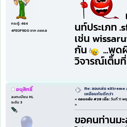
เ
นท์ประเภท .sf
กระทู้: 464
4FE0F9D0 จาก ดชคส
เช่น wissaru
กัน
...พูด
วิจารณ์เต็มท
Re: ลองเล่น eXtreme 
อนุสิทธิ์
เหมือนกันดีกว่า
ลงทะเบียน HL
«
ตอบกลับ #28 เมื่อ:
วันที่ 11 
ระดับ 3
»
ขอคนท่านมะล