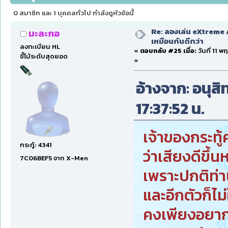
0 สมาชิก และ 1 บุคคลทั่วไป กำลังดูหัวข้อนี้
Re: ลองเล่น eXtreme 
มะละกอ
เหมือนกันดีกว่า
ลงทะเบียน HL
«
ตอบกลับ #25 เมื่อ:
วันที่ 11 
ขี้โม้ระดับสุดยอด
»
อ้างจาก: อนุสิท
17:37:52 น.
เจ้าของกระทู้
กระทู้: 4341
ว่าเสียงดีขึ้น
7C06BEF5 จาก X-Men
เพราะปกติท่าน
และอีกตัวก็ไม่
คงเพียงอยาก