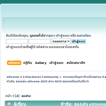
ยินดีต้อนรับคุณ,
บุคคลทั่วไป
กรุณา
เข้าสู่ระบบ
หรือ
ลงทะเบียน
เข้าสู่ระบบด้วยชื่อผู้ใช้ รหัสผ่าน และระยะเวลาในเซสชั่น
หน้าแรก
ปฏิทิน
Gallery
เข้าสู่ระบบ
สมัครสมาชิก
eXtreme V.3 (Hardlock) Community
»
ถามตอบปัญหาด้านโปรแกรม K
หัวข้อ:
ลองเล่น eXtreme ASIO ผ่าน ASIO แอบเหมือนกันดีกว่า
หน้า:
1
[
2
]
ลงล่าง
ผู้เขียน
หัวข้อ: ลองเล่น eXtreme