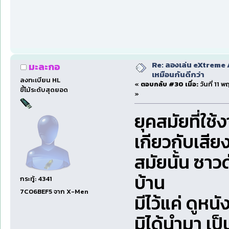
Re: ลองเล่น eXtreme 
มะละกอ
เหมือนกันดีกว่า
ลงทะเบียน HL
«
ตอบกลับ #30 เมื่อ:
วันที่ 11 
ขี้โม้ระดับสุดยอด
»
ยุคสมัยที่ใ
เกียวกับเสียง
สมัยนั้น ซาวด
บ้าน
กระทู้: 4341
7C06BEF5 จาก X-Men
มีไว้แค่ ดูห
มิได้นำมา เป็