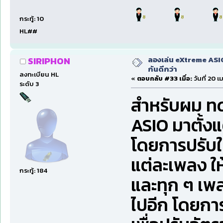
กระทู้: 10
HL##
ลองเล่น eXtreme ASI
SIRIPHON
กันดีกว่า
ลงทะเบียน HL
«
ตอบกลับ #33 เมื่อ:
วันที่ 20 
ระดับ 3
สำหรับผม ทด
ASIO มาตั้งแ
โดยการปรับให
แต่ละเพลง ให
กระทู้: 184
และทุก ๆ เพล
ไปอีก โดยกา