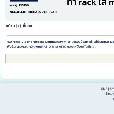
ทำ rack ใส่
กระทู้: 123156
9664E44E,11D88A55,7C1132A8
หน้า:
1
[
2
]
ขึ้นบน
eXtreme V.3 (Hardlock) Community
»
ถามตอบปัญหาด้านโปรแกรม K
หัวข้อ:
ลองเล่น eXtreme ASIO ผ่าน ASIO แอบเหมือนกันดีกว่า
SMF
|
SM
Simpl