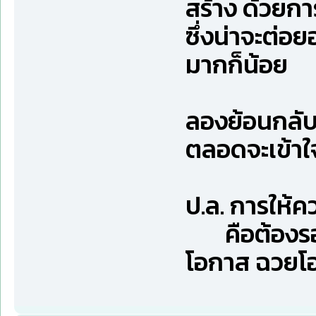
สร้าง ด้วยก
ซึ่งน่าจะต่อย
มากก็น้อย
ลองย้อนกลับไ
ตลอดจะเข้าใจ
ป.ล. การให้ค
คือต้องรอจ
โอกาส ฉวยโอ