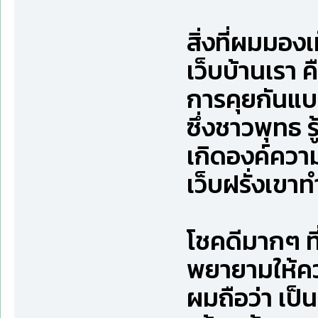
สิ่งที่ผมมอง
เว็บบ้านเรา ค
การคุยกันแ
ซึ่งชาวพุทธ ร
เกิดองค์ความ
เว็บฝรั่งเขาท
โชคดีมากๆ ที่
พยายามให้ควา
ผมถือว่า เป็