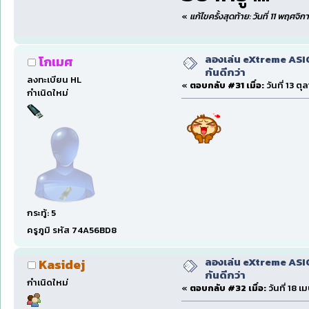
«
แก้ไขครั้งสุดท้าย: วันที่ 11 พฤศจ
ลองเล่น eXtreme ASI
โกเมศ
กันดีกว่า
ลงทะเบียน HL
«
ตอบกลับ #31 เมื่อ:
วันที่ 13 ต
กำเนิดใหม่
กระทู้: 5
ครูภูมิ รหัส 74A56BD8
ลองเล่น eXtreme ASI
Kasidej
กันดีกว่า
กำเนิดใหม่
«
ตอบกลับ #32 เมื่อ:
วันที่ 18 