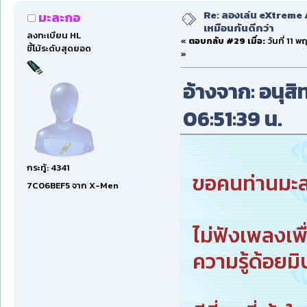
Re: ลองเล่น eXtreme 
มะละกอ
เหมือนกันดีกว่า
ลงทะเบียน HL
«
ตอบกลับ #29 เมื่อ:
วันที่ 11 
ขี้โม้ระดับสุดยอด
»
อ้างจาก: อนุสิท
06:51:39 น.
กระทู้: 4341
ขอคนท่านมะล
7C06BEF5 จาก X-Men
ไม่ฟังเพลงเพ
ความรู้ด้อยม