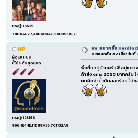
กระทู้: 16525
748AAC77,448AB84C,54095318,7660DAE5,97606B15,47C5E
Re: อยากซื้อ Hardloc
MP
«
ตอบกลับ #2 เมื่อ:
วันที่
ผู้ดูแลระบบ
ขี้โม้ระดับสุดยอด
พึ่งตื่นอยู่บ้านครับพี่ อยู่แถ
ถ้าส่ง ems 2050 บาทครับ ให
ผมคิดค่าน้ำมันสองร้อย ไม่ชอ
กระทู้: 123156
9664E44E,11D88A55,7C1132A8