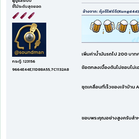
ผู้ดูแลระบบ
ขี้โม้ระดับสุดยอด
อ้างจาก: กุ้งดีโฟร์ดี(Kungd4d)
เพิ่มค่าน้ำมันรถไป 200 บาทค
กระทู้: 123156
ข้อตกลงเบื้องต้นไม่ชอบไม่เอา
9664E44E,11D88A55,7C1132A8
ชุดเคลื่อนที่เร็วของเจ้าบ้
ขอบพระคุณอย่างสูงครับสำ