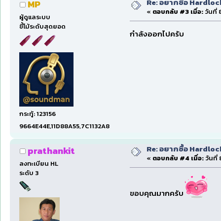
Re: อยากซื้อ Hardloc
MP
«
ตอบกลับ #3 เมื่อ:
วันที่
ผู้ดูแลระบบ
ขี้โม้ระดับสุดยอด
กำลังออกไปครับ
กระทู้: 123156
9664E44E,11D88A55,7C1132A8
Re: อยากซื้อ Hardloc
prathankit
«
ตอบกลับ #4 เมื่อ:
วันที่
ลงทะเบียน HL
ระดับ 3
ขอบคุณมากครับ