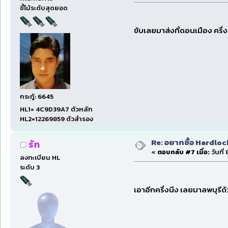
ขี้โม้ระดับสุดยอด
ขับเลยมาส่งที่ดอนเมือง ครึ่
กระทู้: 6645
HL1= 4C9D39A7 ตัวหลัก
HL2=12269859 ตัวสำรอง
Re: อยากซื้อ Hardloc
รัก
«
ตอบกลับ #7 เมื่อ:
วันที่
ลงทะเบียน HL
ระดับ 3
เอาอีกครึ่งนึง เลยมาลพบุรีด้