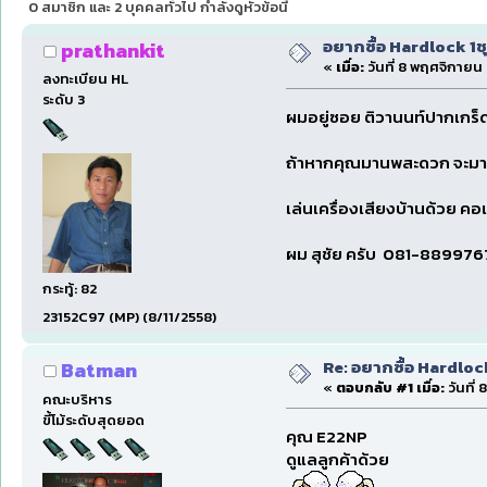
0 สมาชิก และ 2 บุคคลทั่วไป กำลังดูหัวข้อนี้
อยากซื้อ Hardlock 1ช
prathankit
«
เมื่อ:
วันที่ 8 พฤศจิกายน 
ลงทะเบียน HL
ระดับ 3
ผมอยู่ซอย ติวานนท์ปากเกร็
ถ้าหากคุณมานพสะดวก จะมาส
เล่นเครื่องเสียงบ้านด้วย คอ
ผม สุชัย ครับ 081-88997
กระทู้: 82
23152C97 (MP) (8/11/2558)
Re: อยากซื้อ Hardloc
Batman
«
ตอบกลับ #1 เมื่อ:
วันที่
คณะบริหาร
ขี้โม้ระดับสุดยอด
คุณ E22NP
ดูแลลูกค้าด้วย