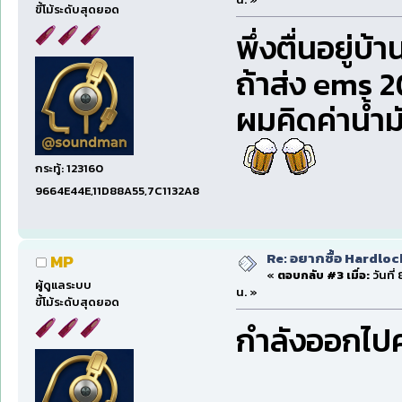
ขี้โม้ระดับสุดยอด
พึ่งตื่นอยู่บ
ถ้าส่ง ems 2
ผมคิดค่าน้ำม
กระทู้: 123160
9664E44E,11D88A55,7C1132A8
Re: อยากซื้อ Hardloc
MP
«
ตอบกลับ #3 เมื่อ:
วันที่
ผู้ดูแลระบบ
น. »
ขี้โม้ระดับสุดยอด
กำลังออกไปค