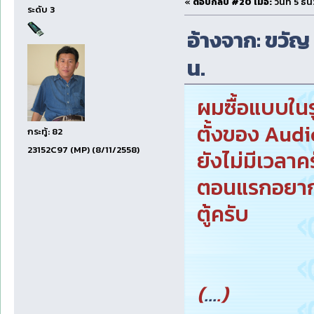
«
ตอบกลับ #20 เมื่อ:
วันที่ 5 ธ
ระดับ 3
อ้างจาก: ขวัญ 
น.
ผมซื้อแบบในรู
ตั้งของ Audi
กระทู้: 82
23152C97 (MP) (8/11/2558)
ยังไม่มีเวลาค
ตอนแรกอยากจะ
ตู้ครับ
(
...
.)