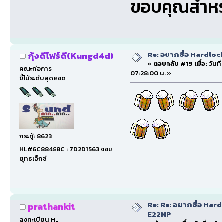
ขอบคุณสำหร
Re: อยากซื้อ Hardloc
กุ้งดีโฟร์ดี(Kungd4d)
«
ตอบกลับ #19 เมื่อ:
วันที
คณะก่อการ
07:28:00 น. »
ขี้โม้ระดับสุดยอด
กระทู้: 8623
HL#6C88488C : 7D2D1563 จอม
ยุทธเอ็กซ์
Re: Re: อยากซื้อ Hard
prathankit
E22NP
ลงทะเบียน HL