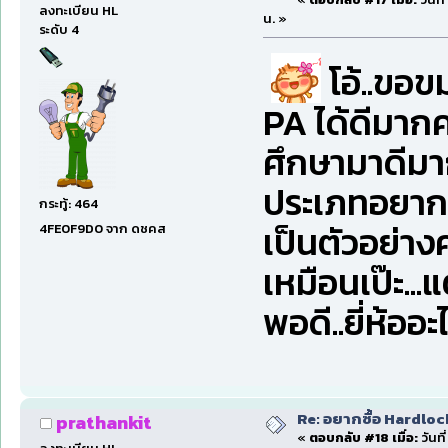
ลงทะเบียน HL
น. »
ระดับ 4
โอ้..ขอข
PA ได้ดีมากครั
ศึกษามาดีมากๆ
ประเภทอยากมี
กระทู้: 464
เป็นตัวอย่าง
4FE0F9D0 จาก ดชคส
เหมือนเป๊ะ...
พอดี..ยี่ห้ออะ
Re: อยากซื้อ Hardloc
prathankit
«
ตอบกลับ #18 เมื่อ:
วันที