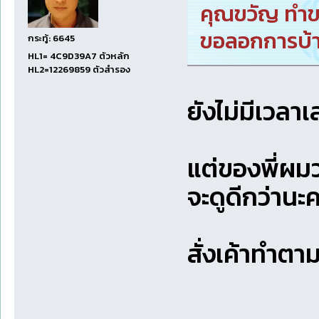
คุณขวัญ ทำขา
ขอลอกการบ้
กระทู้: 6645
HL1= 4C9D39A7 ตัวหลัก
HL2=12269859 ตัวสำรอง
ยังไม่มีเวลาเ
แต่ของพี่ผมว
จะดูดีกว่านะค
สั่งเค้าทำตา