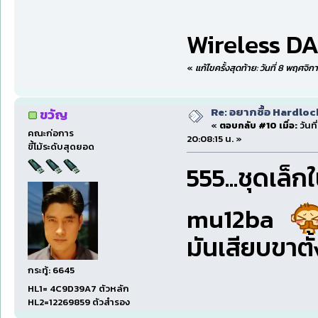
Wireless D
«
แก้ไขครั้งสุดท้าย: วันที่ 8 พฤศจ
Re: อยากซื้อ Hardloc
ขวัญ
«
ตอบกลับ #10 เมื่อ:
วันท
คณะก่อการ
20:08:15 น. »
ขี้โม้ระดับสุดยอด
555...ชุดเล็
mu12ba
มันเสียบขาตั้
กระทู้: 6645
HL1= 4C9D39A7 ตัวหลัก
HL2=12269859 ตัวสำรอง