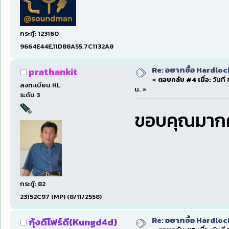
กระทู้: 123160
9664E44E,11D88A55,7C1132A8
Re: อยากซื้อ Hardloc
prathankit
«
ตอบกลับ #4 เมื่อ:
วันที่
ลงทะเบียน HL
น. »
ระดับ 3
ขอบคุณมาก
กระทู้: 82
23152C97 (MP) (8/11/2558)
Re: อยากซื้อ Hardloc
กุ้งดีโฟร์ดี(Kungd4d)