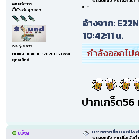
«
ตอบกลับ #5 เมื่อ:
วันที่
คณะก่อการ
น. »
ขี้โม้ระดับสุดยอด
อ้างจาก: E22NP
10:42:11 น.
กระทู้: 8623
กำลังออกไปค
HL#6C88488C : 7D2D1563 จอม
ยุทธเอ็กซ์
ปากเกร็ด56 ค
Re: อยากซื้อ Hardloc
ขวัญ
«
ตอบกลับ #6 เมื่อ:
วันที่