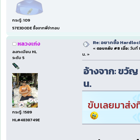
กระทู้: 109
57E3D0DE ซื้อจากพี่จ่ากอบ
Re: อยากซื้อ Hardloc
หลวงเก่ง
«
ตอบกลับ #8 เมื่อ:
วันที
ลงทะเบียน HL
น. »
ระดับ 5
อ้างจาก: ขวัญ 
น.
ขับเลยมาส่งที
กระทู้: 1589
HL#4838749E