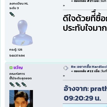
«
ตอบกลับ #21 เมื่อ:
วันที
ลงทะเบียน HL
»
ระดับ 3
ดีใจด้วยที่ื้ซ
ประทับใจมา
กระทู้: 125
54A37A94
Re: อยากซื้อ Hardloc
ขวัญ
«
ตอบกลับ #22 เมื่อ:
วันที
คณะก่อการ
»
ขี้โม้ระดับสุดยอด
อ้างจาก: prath
09:20:29 น.