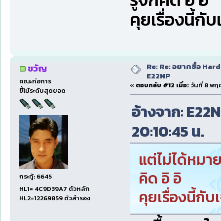
คุยเรื่องนี้กั
Re: Re: อยากซื้อ Hard
ขวัญ
E22NP
คณะก่อการ
«
ตอบกลับ #12 เมื่อ:
วันที่ 8 พ
ขี้โม้ระดับสุดยอด
อ้างจาก: E22NP
20:10:45 น.
แต่ไม่ได้หมายค
คิด อิ อิ
กระทู้: 6645
HL1= 4C9D39A7 ตัวหลัก
คุยเรื่องนี้กั
HL2=12269859 ตัวสำรอง