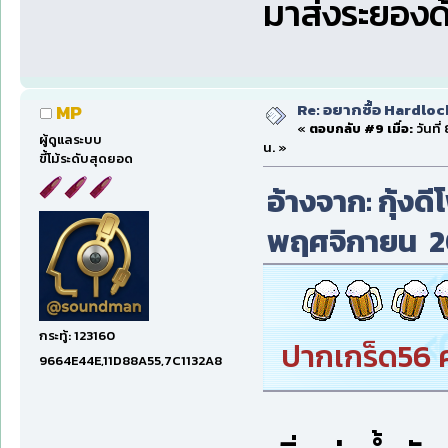
มาส่งระยองด้
Re: อยากซื้อ Hardloc
MP
«
ตอบกลับ #9 เมื่อ:
วันที
ผู้ดูแลระบบ
น. »
ขี้โม้ระดับสุดยอด
อ้างจาก: กุ้งดี
พฤศจิกายน 20
กระทู้: 123160
ปากเกร็ด56 ค
9664E44E,11D88A55,7C1132A8