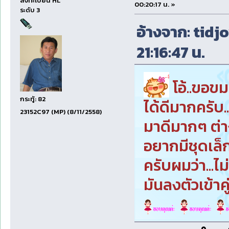
ลงทะเบียน HL
00:20:17 น. »
ระดับ 3
อ้างจาก: tidjo
21:16:47 น.
โอ้..ขอขม
กระทู้: 82
ได้ดีมากครับ..
23152C97 (MP) (8/11/2558)
มาดีมากๆ ต่าง
อยากมีชุดเล็ก
ครับผมว่า...ไ
มันลงตัวเข้าคู