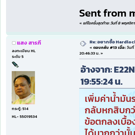
Sent from 
«
แก้ไขครั้งสุดท้าย: วันที่ 8 พฤศจ
Re: อยากซื้อ Hardloc
แสง สารภี
«
ตอบกลับ #13 เมื่อ:
วันที
ลงทะเบียน HL
20:46:33 น. »
ระดับ 5
อ้างจาก: E22NP
19:55:24 น.
เพิ่มค่าน้ำม
กลับหกสิบกว่า
กระทู้: 514
HL- 55019534
ข้อตกลงเบื้องต
ได้มากกว่านั้