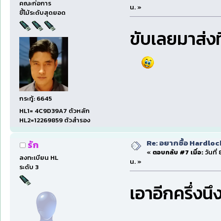
คณะก่อการ
น. »
ขี้โม้ระดับสุดยอด
ขับเลยมาส่งท
กระทู้: 6645
HL1= 4C9D39A7 ตัวหลัก
HL2=12269859 ตัวสำรอง
Re: อยากซื้อ Hardloc
รัก
«
ตอบกลับ #7 เมื่อ:
วันที่
ลงทะเบียน HL
น. »
ระดับ 3
เอาอีกครึ่งน