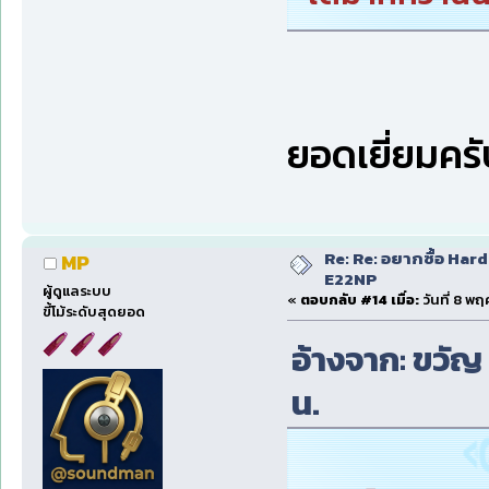
ยอดเยี่ยมคร
Re: Re: อยากซื้อ Hard
MP
E22NP
ผู้ดูแลระบบ
«
ตอบกลับ #14 เมื่อ:
วันที่ 8 พ
ขี้โม้ระดับสุดยอด
อ้างจาก: ขวัญ 
น.