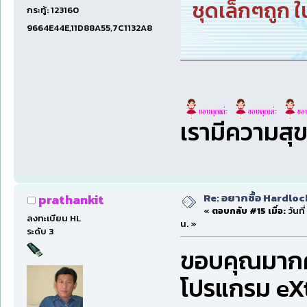
ชุดเล็กๆถูก 
กระทู้: 123160
9664E44E,11D88A55,7C1132A8
เรามีความสุ
Re: อยากซื้อ Hardloc
prathankit
«
ตอบกลับ #15 เมื่อ:
วันที
ลงทะเบียน HL
น. »
ระดับ 3
ขอบคุณมากค
โปรแกรม eXt