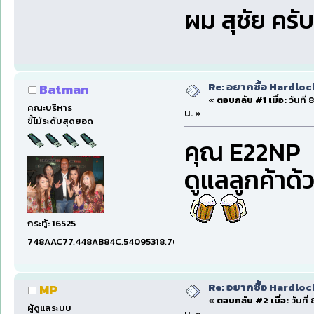
ผม สุชัย ค
Re: อยากซื้อ Hardloc
Batman
«
ตอบกลับ #1 เมื่อ:
วันที่
คณะบริหาร
น. »
ขี้โม้ระดับสุดยอด
คุณ E22NP
ดูแลลูกค้าด้
กระทู้: 16525
748AAC77,448AB84C,54095318,7660DAE5,97606B15,47C5E
Re: อยากซื้อ Hardloc
MP
«
ตอบกลับ #2 เมื่อ:
วันที่
ผู้ดูแลระบบ
น. »