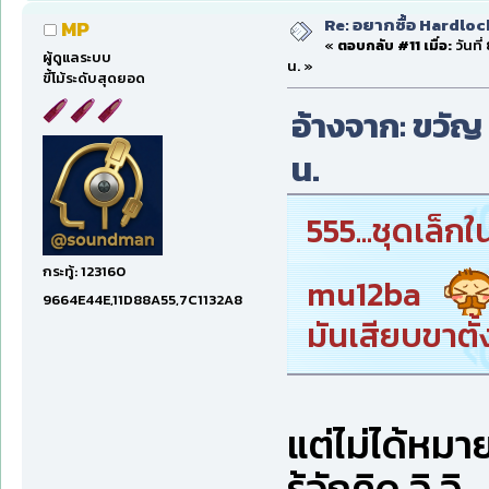
Re: อยากซื้อ Hardloc
MP
«
ตอบกลับ #11 เมื่อ:
วันที
ผู้ดูแลระบบ
น. »
ขี้โม้ระดับสุดยอด
อ้างจาก: ขวัญ 
น.
555...ชุดเล็
กระทู้: 123160
mu12ba
9664E44E,11D88A55,7C1132A8
มันเสียบขาตั้ง
แต่ไม่ได้หมาย
รู้จักคิด อิ อิ