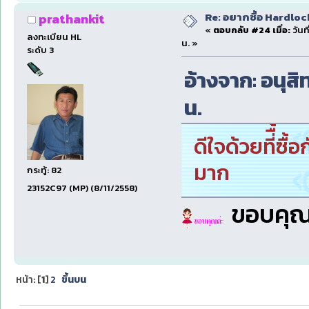
Re: อยากซื้อ Hardloc
prathankit
«
ตอบกลับ #24 เมื่อ:
วันท
ลงทะเบียน HL
น. »
ระดับ 3
อ้างจาก: อนุสิท
น.
ดีใจด้วยที่ื้ซ
มาก
กระทู้: 82
23152C97 (MP) (8/11/2558)
ขอบคุณค
หน้า: [
1
]
2
ขึ้นบน