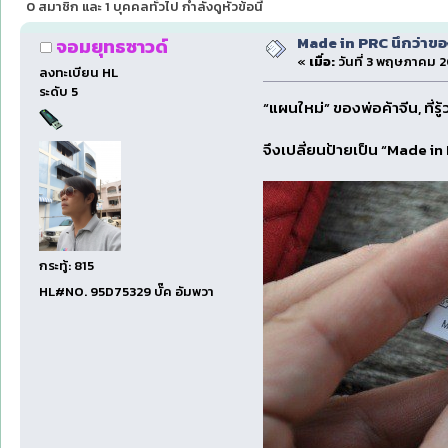
0 สมาชิก และ 1 บุคคลทั่วไป กำลังดูหัวข้อนี้
Made in PRC นึกว่าขอ
จอมยุทธซาวด์
«
เมื่อ:
วันที่ 3 พฤษภาคม 2
ลงทะเบียน HL
ระดับ 5
“แผนใหม่” ของพ่อค้าจีน, ที่
จึงเปลี่ยนป้ายเป็น “Made i
กระทู้: 815
HL#NO. 95D75329 บั๊ค อัมพวา