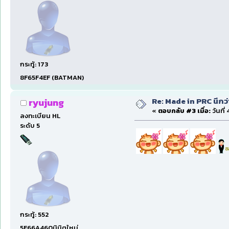
กระทู้: 173
8F65F4EF (BATMAN)
Re: Made in PRC นึกว
ryujung
«
ตอบกลับ #3 เมื่อ:
วันที่
ลงทะเบียน HL
ระดับ 5
กระทู้: 552
5F66A460นิมิตใหม่