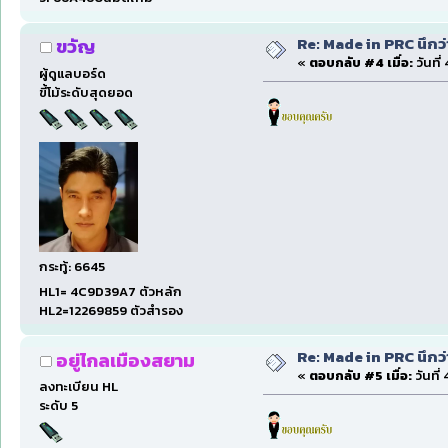
Re: Made in PRC นึกว
ขวัญ
«
ตอบกลับ #4 เมื่อ:
วันที
ผู้ดูแลบอร์ด
ขี้โม้ระดับสุดยอด
กระทู้: 6645
HL1= 4C9D39A7 ตัวหลัก
HL2=12269859 ตัวสำรอง
Re: Made in PRC นึกว
อยู่ไกลเมืองสยาม
«
ตอบกลับ #5 เมื่อ:
วันที่
ลงทะเบียน HL
ระดับ 5