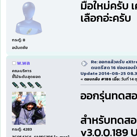
มือใหม่ครับ 
เลือกอ่ะครับ
กระทู้: 8
อนันตชัย
Re: ออกแล้วครับ eXt
พ.พล
ดนตรีสด 16 ช่องรองรั
คณะบริหาร
Update 2014-08-25 08.3
ขี้โม้ระดับสุดยอด
«
ตอบกลับ #186 เมื่อ:
วันที่ 14
ออกรุ่นทดสอ
สำหรับทดสอบ
v3.0.0.189 
กระทู้: 4283
3C0542C6, 4A95C3D5 [x-men]