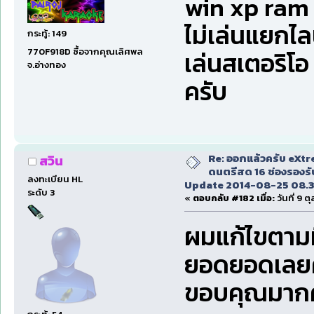
win xp ram 
ไม่เล่นแยกไล
กระทู้: 149
770F918D ซื้อจากคุณเลิศพล
เล่นสเตอริโ
จ.อ่างทอง
ครับ
Re: ออกแล้วครับ eXt
สวิน
ดนตรีสด 16 ช่องรองรั
ลงทะเบียน HL
Update 2014-08-25 08.3
ระดับ 3
«
ตอบกลับ #182 เมื่อ:
วันที่ 9 
ผมแก้ไขตามที
ยอดยอดเลยค
ขอบคุณมากค