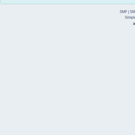
SMF
|
SM
Simpl