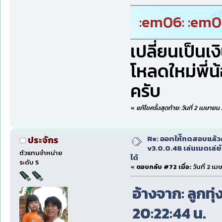
:em06: :em0
เปลี่ยนเป็นเง
โหลดใหม่พี่น
ครับ
«
แก้ไขครั้งสุดท้าย: วันที่ 2 เมษาย
Re: ออกให้ืทดสอบแล้
ประจักร
v3.0.0.48 เล่นเมดเล่ย์
ตัวแทนจำหน่าย
ได้
ระดับ 5
«
ตอบกลับ #72 เมื่อ:
วันที่ 2 เ
อ้างจาก: ลูกทุ
20:22:44 น.