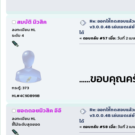
Re: ออกให้ืทดสอบแล้
สมบัติ มิวสิค
v3.0.0.48 เล่นเมดเล่ย์
ลงทะเบียน HL
ได้
ระดับ 4
«
ตอบกลับ #57 เมื่อ:
วันที่ 2 เ
......ขอบคุณครั
กระทู้: 373
HL#4C9DB99B
Re: ออกให้ืทดสอบแล้
ยอดดอยมิวสิค อิอิ
v3.0.0.48 เล่นเมดเล่ย์
ลงทะเบียน HL
ได้
ขี้โม้ระดับสุดยอด
«
ตอบกลับ #58 เมื่อ:
วันที่ 2 เ