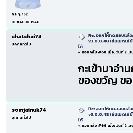
กระทู้: 152
HL#4C9DB9A8
Re: ออกให้ืทดสอบแล้
chatchai74
v3.0.0.48 เล่นเมดเล่ย์
บุคคลทั่วไป
ได้
«
ตอบกลับ #68 เมื่อ:
วันที่ 2 เ
กะเข้ามาอ่านก
ของขวัญ ขอ
Re: ออกให้ืทดสอบแล้
somjainuk74
v3.0.0.48 เล่นเมดเล่ย์
บุคคลทั่วไป
ได้
«
ตอบกลับ #69 เมื่อ:
วันที่ 2 เ