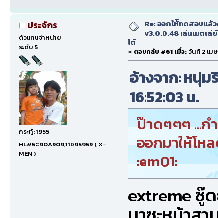
Re: ออกให้ืทดสอบแล้
ประจักร
v3.0.0.48 เล่นเมดเล่ย์
ตัวแทนจำหน่าย
ได้
ระดับ 5
«
ตอบกลับ #61 เมื่อ:
วันที่ 2 เม
อ้างจาก: หนุ่ม
16:52:03 น.
ป๊าดๆๆๆ ...กำ
กระทู้: 1955
ออกมาให้โหลด
HL#5C90A909,11D95959 ( X-
MEN )
:em01:
extreme ซู๊ด
มาซะหน้าสาม