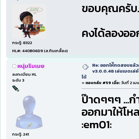
ขอบคุณครับ..
คงได้ลองออกงา
กระทู้: 8322
HL#: 440B06D9 (ส.กินเกลี้ยง)
Re: ออกให้ืทดสอบแล้
หนุ่มริมเมย
v3.0.0.48 เล่นเมดเล่ย์
ลงทะเบียน HL
ได้
ระดับ 3
«
ตอบกลับ #59 เมื่อ:
วันที่ 2 เ
ป๊าดๆๆๆ ...กำ
ออกมาให้โหลด
:em01:
กระทู้: 241