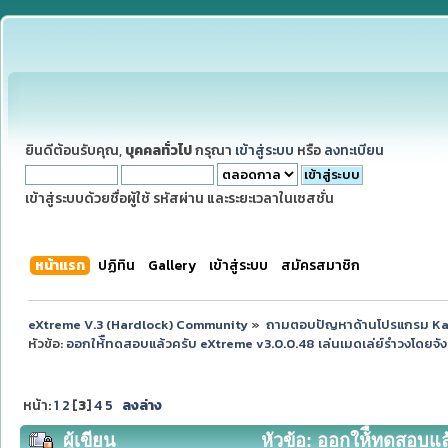
ยินดีต้อนรับคุณ,
บุคคลทั่วไป
กรุณา
เข้าสู่ระบบ
หรือ
ลงทะเบียน
เข้าสู่ระบบด้วยชื่อผู้ใช้ รหัสผ่าน และระยะเวลาในเซสชั่น
หน้าแรก
ปฏิทิน
Gallery
เข้าสู่ระบบ
สมัครสมาชิก
eXtreme V.3 (Hardlock) Community
»
ถามตอบปัญหาด้านโปรแกรม K
หัวข้อ:
ออกให้ืทดสอบแล้วครับ eXtreme v3.0.0.48 เล่นเมดเล่ย์รำวงโดยจังหวะ
หน้า:
1
2
[
3
]
4
5
ลงล่าง
ผู้เขียน
หัวข้อ: ออกให้ืทดสอบแล้