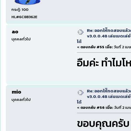
กระทู้: 100
HL#6C8B362E
Re: ออกให้ืทดสอบแล้
ao
v3.0.0.48 เล่นเมดเล่ย์
บุคคลทั่วไป
ได้
«
ตอบกลับ #55 เมื่อ:
วันที่ 2 เ
อืมค่ะ ทำไมโห
Re: ออกให้ืทดสอบแล้
mio
v3.0.0.48 เล่นเมดเล่ย์
บุคคลทั่วไป
ได้
«
ตอบกลับ #56 เมื่อ:
วันที่ 2 เ
ขอบคุณครับ