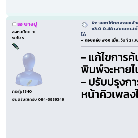
Re: ออกให้ืทดสอบแล้
เอ บางปู
v3.0.0.48 เล่นเมดเล่ย์
ลงทะเบียน HL
ได้
ระดับ 5
«
ตอบกลับ #66 เมื่อ:
วันที่ 2 เ
- แก้ไขการค้
พิมพ์จะหายไ
- ปรับปรุงก
หน้าคิวเพลงไ
กระทู้: 1340
ยินดีรับใช้ครับ 084-3839349