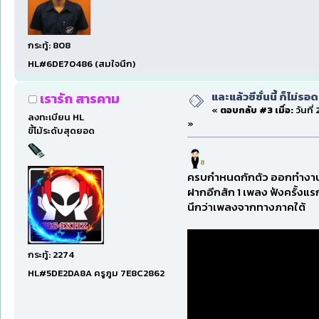
กระทู้: 808
HL#6DE70486 (สมใจนึก)
และแล้วซีซั่นนี้ ก็ไม่รอ
เรารัก สารคาม
«
ตอบกลับ #3 เมื่อ:
วันที่
ลงทะเบียน HL
»
ขี้โม้ระดับสุดยอด
ครบกำหนดกักตัว ออกทำงา
ฝากอีกสัก 1 เพลง ฟังครั้งแ
นึกว่าเพลงจากทางภาคใต้
กระทู้: 2274
HL#5DE2DA8A ครูภูม 7E8C2862