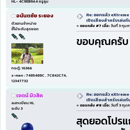
HL- 4C9EB9A4 ครูภูม
Re: ออกแล้ว eXtreme 
อนันตชัย ระยอง
เปิดเสียงสำหรับเล่นทั
ตัวแทนจำหน่าย
«
ตอบกลับ #7 เมื่อ:
วันที่ 3 กุม
ขี้โม้ระดับสุดยอด
ขอบคุณครับ
กระทู้: 16366
x-men : 7485488C , 7C842C7A,
12347732
Re: ออกแล้ว eXtreme 
เจตน์ มิวสิค
เปิดเสียงสำหรับเล่นทั
ลงทะเบียน HL
«
ตอบกลับ #8 เมื่อ:
วันที่ 3 กุม
ระดับ 3
สุดยอดโปรแก