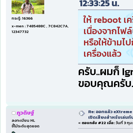
12:33:25 น.
ให้ reboot เค
กระทู้: 16366
x-men : 7485488C , 7C842C7A,
เนื่องจากไฟล์น
12347732
หรือให้ข้ามไปก
เครื่องแล้ว
ครับ..ผมก็ I
ขอบคุณครับ.
Re: ออกแล้ว eXtreme 
ภูวดิษฐ์
เปิดเสียงสำหรับเล่นทั
ลงทะเบียน HL
«
ตอบกลับ #22 เมื่อ:
วันที่ 3 ก
ขี้โม้ระดับสุดยอด