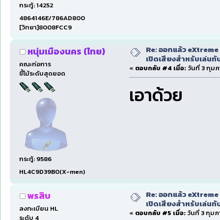
กระทู้: 14252
4864146E/786AD800
[วิทยา]8008FCC9
Re: ออกแล้ว eXtreme 
หนุ่มเมืองนคร (ไทย)
เปิดเสียงสำหรับเล่นทั
คณะก่อการ
«
ตอบกลับ #4 เมื่อ:
วันที่ 3 กุม
ขี้โม้ระดับสุดยอด
เอาด้วย
กระทู้: 9586
HL4C9D39B0(X-men)
Re: ออกแล้ว eXtreme 
พรสิบ
เปิดเสียงสำหรับเล่นทั
ลงทะเบียน HL
«
ตอบกลับ #5 เมื่อ:
วันที่ 3 กุม
ระดับ 4