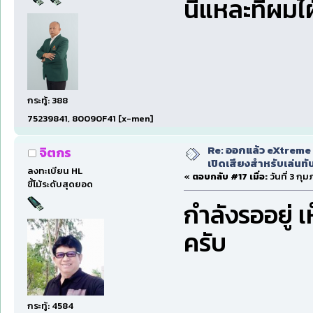
นี่แหละที่ผมไฝ่ฝั
กระทู้: 388
75239841, 80090F41 [x-men]
Re: ออกแล้ว eXtreme 
จิตกร
เปิดเสียงสำหรับเล่นทั
ลงทะเบียน HL
«
ตอบกลับ #17 เมื่อ:
วันที่ 3 กุ
ขี้โม้ระดับสุดยอด
กำลังรออยู่ 
ครับ
กระทู้: 4584