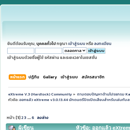
ยินดีต้อนรับคุณ,
บุคคลทั่วไป
กรุณา
เข้าสู่ระบบ
หรือ
ลงทะเบียน
เข้าสู่ระบบด้วยชื่อผู้ใช้ รหัสผ่าน และระยะเวลาในเซสชั่น
หน้าแรก
ปฏิทิน
Gallery
เข้าสู่ระบบ
สมัครสมาชิก
eXtreme V.3 (Hardlock) Community
»
ถามตอบปัญหาด้านโปรแกรม K
หัวข้อ:
ออกแล้ว eXtreme v3.0.13.44 นักดนตรีปิดเปิดเสียงสำหรับเล่นทับลา
หน้า: [
1
]
2
3
...
6
ลงล่าง
ผู้เขียน
หัวข้อ: ออกแล้ว eXtreme