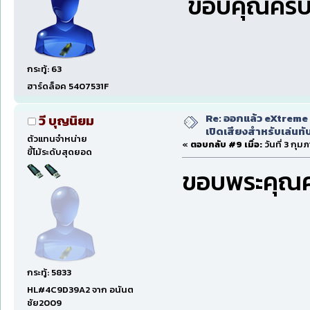
ขอบคุณครับ.
กระทู้: 63
ฮาร์ดล็อค 5407531F
Re: ออกแล้ว eXtreme 
วี บุญนิยม
เปิดเสียงสำหรับเล่นทั
ตัวแทนจำหน่าย
«
ตอบกลับ #9 เมื่อ:
วันที่ 3 กุม
ขี้โม้ระดับสุดยอด
ขอบพระคุณค
กระทู้: 5833
HL#4C9D39A2 จาก อนันต
ชัย2009