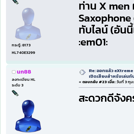
ท่าน X men ผ
Saxophone ด
ทับไลน์ (อัน
:em01:
กระทู้: 8173
HL740E3299
Re: ออกแล้ว eXtreme 
นก88
เปิดเสียงสำหรับเล่นทั
ลงทะเบียน HL
«
ตอบกลับ #23 เมื่อ:
วันที่ 3 กุ
ระดับ 3
สะดวกดีจังครั