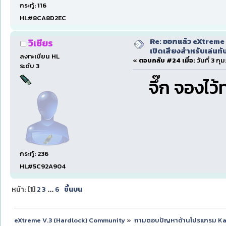
กระทู้: 116
HL#8CA8D2EC
Re: ออกแล้ว eXtreme 
วิเชียร
เปิดเสียงสำหรับเล่นทั
ลงทะเบียน HL
«
ตอบกลับ #24 เมื่อ:
วันที่ 3 กุ
ระดับ 3
จึ๊ก จองไว้
กระทู้: 236
HL#5C92A904
หน้า: [
1
]
2
3
...
6
ขึ้นบน
eXtreme V.3 (Hardlock) Community
»
ถามตอบปัญหาด้านโปรแกรม K