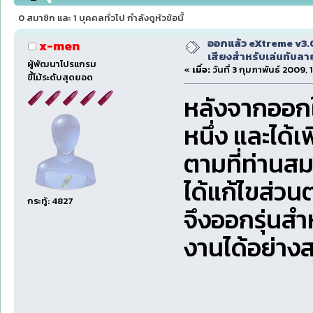
(อ่าน 146726 ครั้ง)
0 สมาชิก และ 1 บุคคลทั่วไป กำลังดูหัวข้อนี้
ออกแล้ว eXtreme v3.0
x-men
เสียงสำหรับเล่นทับลาย
ผู้พัฒนาโปรแกรม
«
เมื่อ:
วันที่ 3 กุมภาพันธ์ 2009, 
ขี้โม้ระดับสุดยอด
หลังจากออก
หนึ่ง และได้
ตามที่ท่านสม
ได้แก้ไขส่ว
กระทู้: 4827
จึงออกรุ่นสำ
งานได้อย่าง