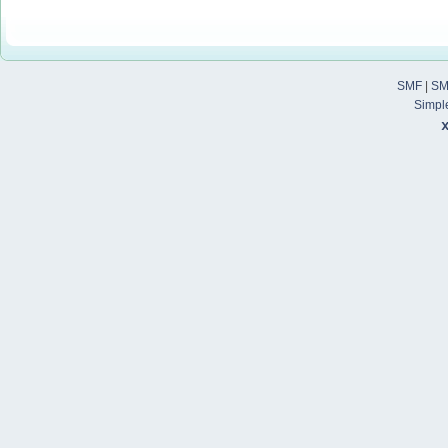
SMF
|
SM
Simpl