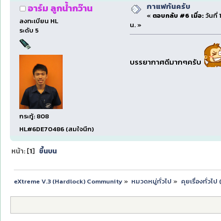
กาแฟกันครับ
อาร์ม ลูกน้ำกว๊าน
«
ตอบกลับ #6 เมื่อ:
วันที
ลงทะเบียน HL
น. »
ระดับ 5
บรรยากาศดีมากๆครับ
กระทู้: 808
HL#6DE70486 (สมใจนึก)
หน้า: [
1
]
ขึ้นบน
eXtreme V.3 (Hardlock) Community
»
หมวดหมู่ทั่วไป
»
คุยเรื่องทั่วไ