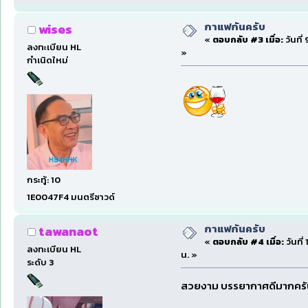
กาแฟกันครับ
wises
«
ตอบกลับ #3 เมื่อ:
วันที่
ลงทะเบียน HL
»
กำเนิดใหม่
กระทู้: 10
1E0047F4 มนตรีซาวด์
กาแฟกันครับ
tawanaot
«
ตอบกลับ #4 เมื่อ:
วันที
ลงทะเบียน HL
น. »
ระดับ 3
สวยงาม บรรยากาศดีมากคร