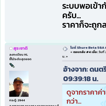
ระบบพอเข้ากั
ครับ...
ราคาก็จะถูก
ไมค์ Shure Beta 58A 
สุระชาติ
«
ตอบกลับ #4 เมื่อ:
วันที
ลงทะเบียน HL
น. »
ขี้โม้ระดับสุดยอด
อ้างจาก: ดนตรี
09:39:18 น.
ดูจากราคาค่าซ
กว่า...
กระทู้: 2944