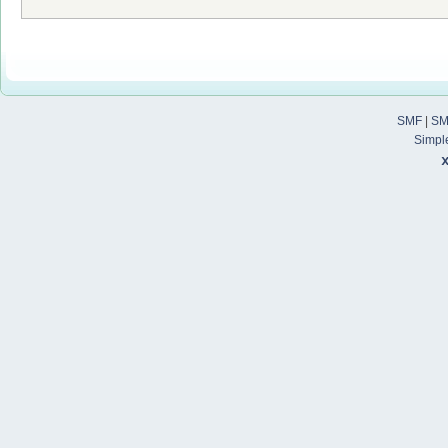
SMF
|
SM
Simpl