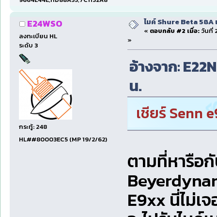
ไมค์ Shure Beta 58A 
E24WSO
«
ตอบกลับ #2 เมื่อ:
วันที่
ลงทะเบียน HL
»
ระดับ 3
อ้างจาก: E22NP
น.
เชียร์ Senn 
กระทู้: 248
HL##80003EC5 (MP 19/2/62)
ตามที่หารือก
Beyerdynam
E9xx นี่ไม่เจอ