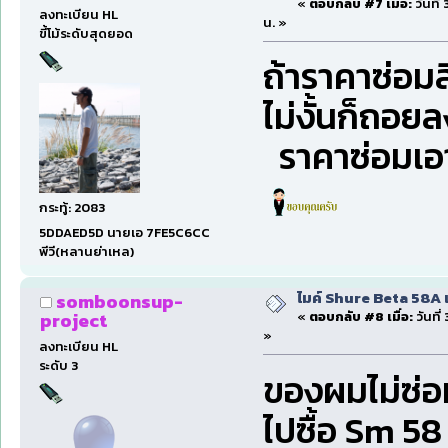
«
ตอบกลับ #7 เมื่อ:
วันที่
ลงทะเบียน HL
น. »
ขี้โม้ระดับสุดยอด
ถ้าราคาซ่อมสี
ไม่งั้นก็ถอย
ราคาซ่อมเอา
กระทู้: 2083
5DDAED5D นายเอ 7FE5C6CC
พีวี(หลานย่าเหล)
ไมค์ Shure Beta 58A 
somboonsup-
project
«
ตอบกลับ #8 เมื่อ:
วันที่
»
ลงทะเบียน HL
ระดับ 3
ของผมไม่ซ่อ
ไปซื้อ Sm 58