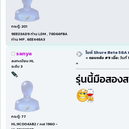
กระทู้: 201
9EE03AD9 ท่าน LDM , 78D66FBA
ท่าน MP , 6EE448A3
ไมค์ Shure Beta 58A 
sanya
«
ตอบกลับ #9 เมื่อ:
วันที่
ลงทะเบียน HL
»
ระดับ 3
รุ่นนี้มือส
กระทู้: 77
HL;9C004AB2 / noi 1960 -