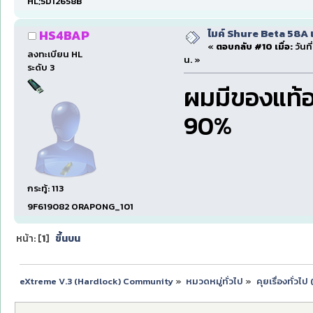
HL;5D12658B
ไมค์ Shure Beta 58A 
HS4BAP
«
ตอบกลับ #10 เมื่อ:
วันที
ลงทะเบียน HL
น. »
ระดับ 3
ผมมีของแท้อ
90%
กระทู้: 113
9F619082 ORAPONG_101
หน้า: [
1
]
ขึ้นบน
eXtreme V.3 (Hardlock) Community
»
หมวดหมู่ทั่วไป
»
คุยเรื่องทั่วไ