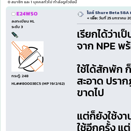
0 สมาชิก และ 1 บุคคลทั่วไป กำลังดูหัวข้อนี้
ไมค์ Shure Beta 58A 
E24WSO
«
เมื่อ:
วันที่ 25 มกราคม 20
ลงทะเบียน HL
ระดับ 3
เรียกได้ว่าเ
จาก NPE พร้
ใช้ได้สักพั
สะอาด ปรากฏ
กระทู้: 248
HL##80003EC5 (MP 19/2/62)
ขาดไป
แต่ก็ยังใช้งา
ใช้อีกครั้ง แต