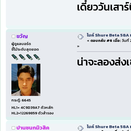
เดี๋ยววันเสาร
ไมค์ Shure Beta 58A 
ขวัญ
«
ตอบกลับ #6 เมื่อ:
วันที่
ผู้ดูแลบอร์ด
»
ขี้โม้ระดับสุดยอด
น่าจะลองส่ง
กระทู้: 6645
HL1= 4C9D39A7 ตัวหลัก
HL2=12269859 ตัวสำรอง
ไมค์ Shure Beta 58A 
ปานชนกมิวสิค