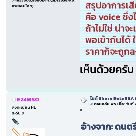
7485360D,9660E447,5D12658A(เด็ก
สรุปอาการเสี
ชายเคยโสด)
คือ voice ซึ่งไ
ถ้าไม่ใช่ น่าจ
พอเข้ากันได้ ใ
ราคาก็จะถูก
เห็นด้วยครับ 
ไมค์ Shure Beta 58A 
E24WSO
«
ตอบกลับ #5 เมื่อ:
วันที่
ลงทะเบียน HL
»
ระดับ 3
อ้างจาก: ดนตรี