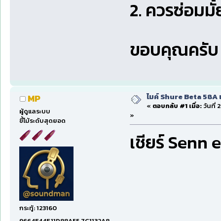
2. ควรซ่อมมั้
ขอบคุณครับ
ไมค์ Shure Beta 58A 
MP
«
ตอบกลับ #1 เมื่อ:
วันที่
ผู้ดูแลระบบ
»
ขี้โม้ระดับสุดยอด
เชียร์ Senn 
กระทู้: 123160
9664E44E,11D88A55,7C1132A8