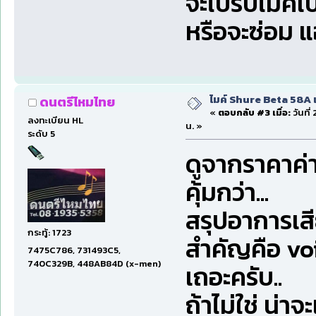
จะไปรับไมค์เบ
หรือจะซ่อม แ
ไมค์ Shure Beta 58A 
ดนตรีไหมไทย
«
ตอบกลับ #3 เมื่อ:
วันที่
ลงทะเบียน HL
น. »
ระดับ 5
ดูจากราคาค่าซ
คุ้มกว่า...
สรุปอาการเสี
กระทู้: 1723
สำคัญคือ voice
7475C786, 731493C5,
740C329B, 448AB84D (x-men)
เถอะครับ..
ถ้าไม่ใช่ น่าจ