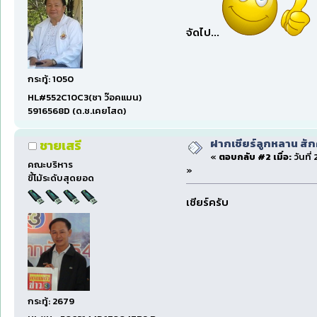
จัดไป...
กระทู้: 1050
HL#552C10C3(ชา ว๊อคแมน)
5916568D (ด.ช.เคยโสด)
ฝากเชียร์ลูกหลาน สั
ชายเสรี
«
ตอบกลับ #2 เมื่อ:
วันที่
คณะบริหาร
»
ขี้โม้ระดับสุดยอด
เชียร์ครับ
กระทู้: 2679