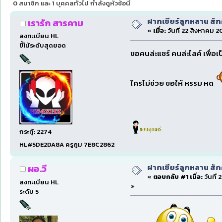
0 สมาชิก และ 1 บุคคลทั่วไป กำลังดูหัวข้อนี้
ฝากเชียร์ลูกหลาน สั
เรารัก สารคาม
«
เมื่อ:
วันที่ 22 สิงหาคม 2
ลงทะเบียน HL
ขี้โม้ระดับสุดยอด
ขอคนล่ะแชร์ คนล่ะไลค์ เพื่อ
ใครไม่ช่วย ขอให้ หรรม หด
กระทู้: 2274
HL#5DE2DA8A ครูภูม 7E8C2862
ฝากเชียร์ลูกหลาน สั
ผอ.วี
«
ตอบกลับ #1 เมื่อ:
วันที่
ลงทะเบียน HL
»
ระดับ 5