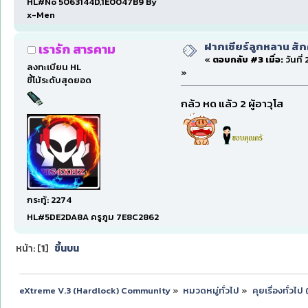
HL#No 5063144D,1E0047B9 By
x-Men
ฝากเชียร์ลูกหลาน สั
เรารัก สารคาม
«
ตอบกลับ #3 เมื่อ:
วันที่
ลงทะเบียน HL
»
ขี้โม้ระดับสุดยอด
กล้ว หด แล้ว 2 ผู้อาวุโส
กระทู้: 2274
HL#5DE2DA8A ครูภูม 7E8C2862
หน้า: [
1
]
ขึ้นบน
eXtreme V.3 (Hardlock) Community
»
หมวดหมู่ทั่วไป
»
คุยเรื่องทั่วไ