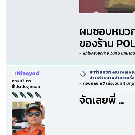
ผมชอบหมวกรุ
ของร้าน P
«
แก้ไขครั้งสุดท้าย: วันที่ 5 มิถุนา
จะทำหมวก eXtreme Ka
Nineyod
จ่ายช่วยงานสัมนาครั้งท
คณะบริหาร
«
ตอบกลับ #7 เมื่อ:
วันที่ 5 มิถ
ขี้โม้ระดับสุดยอด
จัดเลยพี่ ...