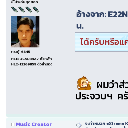
ขี้โม้ระดับสุดยอด
อ้างจาก: E22NP
น.
ได้ครับหรือแค
กระทู้: 6645
HL1= 4C9D39A7 ตัวหลัก
HL2=12269859 ตัวสำรอง
ผมว่าส่
ประจวบฯ ครั
จะทำหมวก eXtreme Ka
Music Creator