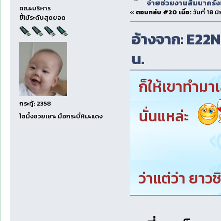
จ่ายช่วยงานสัมนาครั้งท
คณะบริหาร
«
ตอบกลับ #20 เมื่อ:
วันที่ 18 
ขี้โม้ระดับสุดยอด
อ้างจาก: E22NP
น.
ก็ให้เขาทำมาเ
กระทู้: 2358
นั่นแหล่ะ
ไซมึ้งซวยเซาะ มือกระบี่หิมะแดง
ว่าแต่ว่า ยาว