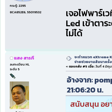
กระทู้: 2295
เจอไฟพาร์เว
8CA852E6, 55019532
Led เข้าตาระ
ไม่ได้
จะทำหมวก eXtreme Ka
แสง สารภี
จ่ายช่วยงานสัมนาครั้งท
ลงทะเบียน HL
«
ตอบกลับ #5 เมื่อ:
วันที่ 4 มิถ
ระดับ 5
อ้างจาก: pompa
21:06:20 น.
สนับสนุน อย