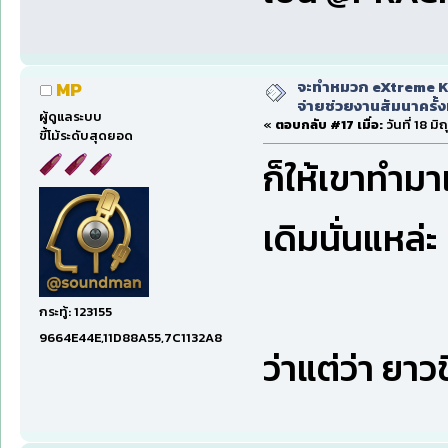
จะทำหมวก eXtreme Ka
MP
จ่ายช่วยงานสัมนาครั้งท
ผู้ดูแลระบบ
«
ตอบกลับ #17 เมื่อ:
วันที่ 18 ม
ขี้โม้ระดับสุดยอด
ก็ให้เขาทำมา
เดิมนั่นแหล่
กระทู้: 123155
9664E44E,11D88A55,7C1132A8
ว่าแต่ว่า ยา