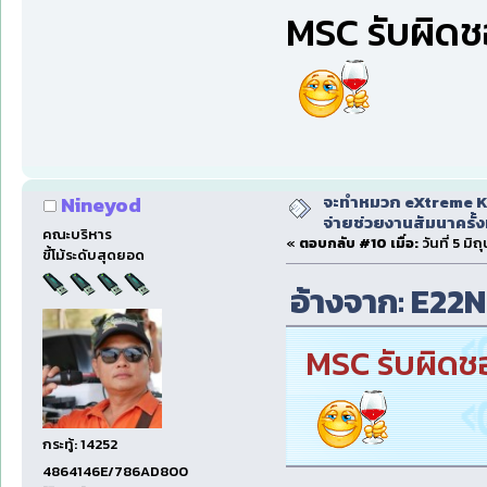
MSC รับผิดช
จะทำหมวก eXtreme Ka
Nineyod
จ่ายช่วยงานสัมนาครั้งท
คณะบริหาร
«
ตอบกลับ #10 เมื่อ:
วันที่ 5 มิ
ขี้โม้ระดับสุดยอด
อ้างจาก: E22NP
MSC รับผิดชอ
กระทู้: 14252
4864146E/786AD800