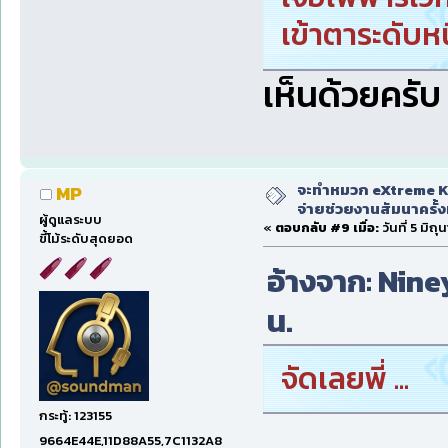
เข้าตาระดับหน
เห็นด้วยครับ
จะทำหมวก eXtreme Ka
MP
จ่ายช่วยงานสัมนาครั้งท
ผู้ดูแลระบบ
«
ตอบกลับ #9 เมื่อ:
วันที่ 5 มิถ
ขี้โม้ระดับสุดยอด
อ้างจาก: Niney
น.
จัดเลยพี่ ...
กระทู้: 123155
9664E44E,11D88A55,7C1132A8