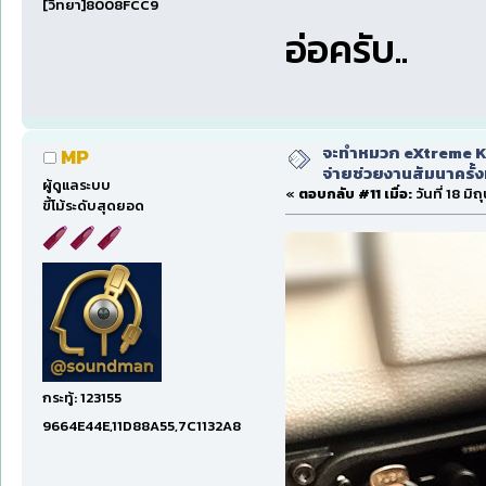
[วิทยา]8008FCC9
อ่อครับ..
จะทำหมวก eXtreme Ka
MP
จ่ายช่วยงานสัมนาครั้งท
ผู้ดูแลระบบ
«
ตอบกลับ #11 เมื่อ:
วันที่ 18 มิ
ขี้โม้ระดับสุดยอด
กระทู้: 123155
9664E44E,11D88A55,7C1132A8