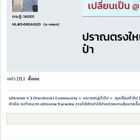
เปลี่ยนเป็น
กระทู้: 16001
HL#5490A920 (x-men)
ปราณตรงใหน
ป๋า
หน้า: [
1
]
2
ขึ้นบน
eXtreme V.3 (Hardlock) Community
»
หมวดหมู่ทั่วไป
»
คุยเรื่องทั่วไ
หัวข้อ:
จะทำหมวก eXtreme Karaoke รายได้หักค่าใช้จ่ายช่วยงานสัมนาครั้งท