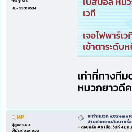
เบสบอล หมวกก
กระทู้: 514
HL- 55019534
เวที
เจอไฟพาร์เว
เข้าตาระดับหน
เท่าที่ทางท
หมวกยาวดีค
จะทำหมวก eXtreme Ka
MP
จ่ายช่วยงานสัมนาครั้งท
ผู้ดูแลระบบ
«
ตอบกลับ #6 เมื่อ:
วันที่ 4 มิถ
ขี้โม้ระดับสุดยอด