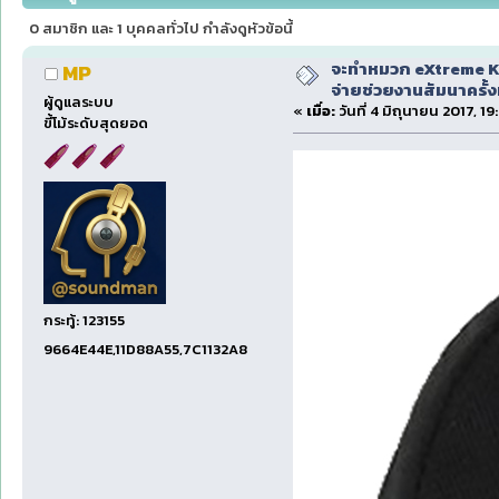
19396 ครั้ง)
0 สมาชิก และ 1 บุคคลทั่วไป กำลังดูหัวข้อนี้
จะทำหมวก eXtreme Ka
MP
จ่ายช่วยงานสัมนาครั้งท
ผู้ดูแลระบบ
«
เมื่อ:
วันที่ 4 มิถุนายน 2017, 19
ขี้โม้ระดับสุดยอด
กระทู้: 123155
9664E44E,11D88A55,7C1132A8