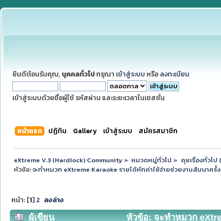
ยินดีต้อนรับคุณ,
บุคคลทั่วไป
กรุณา
เข้าสู่ระบบ
หรือ
ลงทะเบียน
เข้าสู่ระบบด้วยชื่อผู้ใช้ รหัสผ่าน และระยะเวลาในเซสชั่น
หน้าแรก
ปฏิทิน
Gallery
เข้าสู่ระบบ
สมัครสมาชิก
eXtreme V.3 (Hardlock) Community
»
หมวดหมู่ทั่วไป
»
คุยเรื่องทั่วไ
หัวข้อ:
จะทำหมวก eXtreme Karaoke รายได้หักค่าใช้จ่ายช่วยงานสัมนาครั้งท
หน้า: [
1
]
2
ลงล่าง
ผู้เขียน
หัวข้อ: จะทำหมวก eXtrem