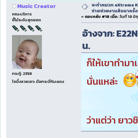
จะทำหมวก eXtreme Ka
Music Creator
จ่ายช่วยงานสัมนาครั้งท
คณะบริหาร
«
ตอบกลับ #18 เมื่อ:
วันที่ 18 ม
ขี้โม้ระดับสุดยอด
อ้างจาก: E22NP
น.
ก็ให้เขาทำมาเ
กระทู้: 2358
นั่นแหล่ะ
ไซมึ้งซวยเซาะ มือกระบี่หิมะแดง
ว่าแต่ว่า ยาว