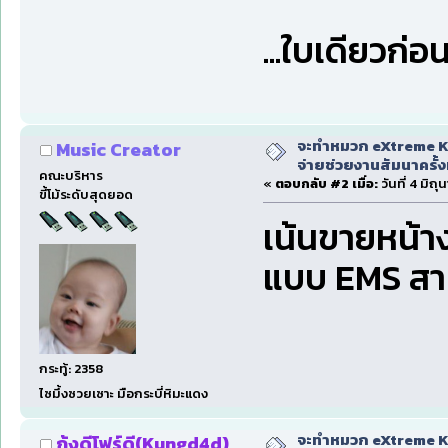
...ใบเดียวก่อน......
จะทำหมวก eXtreme Ka
Music Creator
จ่ายช่วยงานสัมนาครั้งท
คณะบริหาร
«
ตอบกลับ #2 เมื่อ:
วันที่ 4 มิถ
ขี้โม้ระดับสุดยอด
เน้นขายหน้าง
แบบ EMS สาม
กระทู้: 2358
ไซมึ้งซวยเซาะ มือกระบี่หิมะแดง
จะทำหมวก eXtreme Ka
กุ้งดีโฟร์ดี(Kungd4d)