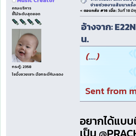
Music Creator
จ่ายช่วยงานสัมนาครั้งท
คณะบริหาร
«
ตอบกลับ #16 เมื่อ:
วันที่ 18 ม
ขี้โม้ระดับสุดยอด
อ้างจาก: E22NP
น.
(
...
.)
กระทู้: 2358
ไซมึ้งซวยเซาะ มือกระบี่หิมะแดง
Sent from m
อยากได้แบบน
เป็น @PRAC