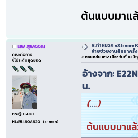
ต้นแบบมาแล้
จะทำหมวก eXtreme Ka
นพ สุพรรณ
จ่ายช่วยงานสัมนาครั้งท
คณะก่อการ
«
ตอบกลับ #12 เมื่อ:
วันที่ 18 ม
ขี้โม้ระดับสุดยอด
อ้างจาก: E22NP
น.
(
...
.)
กระทู้: 16001
HL#5490A920 (x-men)
ต้นแบบมาแล้