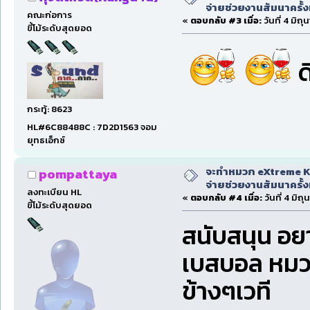
จ่ายช่วยงานสัมนาครั้งท
คณะก่อการ
«
ตอบกลับ #3 เมื่อ:
วันที่ 4 มิถ
ขี้โม้ระดับสุดยอด
ด
กระทู้: 8623
HL#6C88488C : 7D2D1563 จอม
ยุทธเอ็กซ์
จะทำหมวก eXtreme Ka
pompattaya
จ่ายช่วยงานสัมนาครั้งท
ลงทะเบียน HL
«
ตอบกลับ #4 เมื่อ:
วันที่ 4 มิถ
ขี้โม้ระดับสุดยอด
สนับสนุน อ
เบสบอล หมวกก
ข้างๆเวที