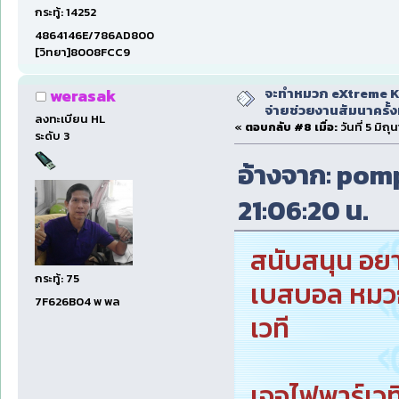
กระทู้: 14252
4864146E/786AD800
[วิทยา]8008FCC9
จะทำหมวก eXtreme Ka
werasak
จ่ายช่วยงานสัมนาครั้งท
ลงทะเบียน HL
«
ตอบกลับ #8 เมื่อ:
วันที่ 5 มิถ
ระดับ 3
อ้างจาก: pompa
21:06:20 น.
สนับสนุน อย
กระทู้: 75
เบสบอล หมวกก
7F626B04 พ พล
เวที
เจอไฟพาร์เว