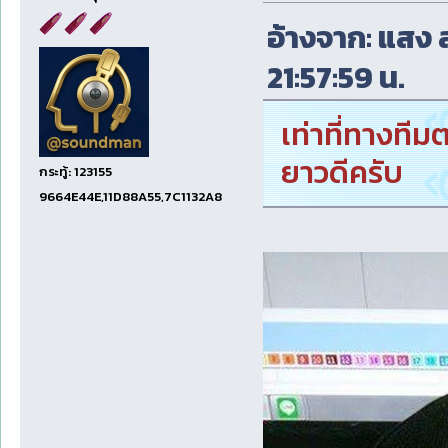
อ้างจาก: แสง สา
21:57:59 น.
เท่าที่ทางท
ยาวดีครับ
กระทู้: 123155
9664E44E,11D88A55,7C1132A8