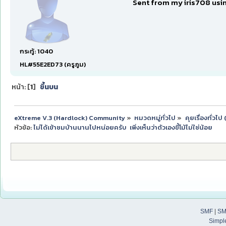
Sent from my iris708 usi
กระทู้: 1040
HL#55E2ED73 (ครูภูม)
หน้า: [
1
]
ขึ้นบน
eXtreme V.3 (Hardlock) Community
»
หมวดหมู่ทั่วไป
»
คุยเรื่องทั่วไ
หัวข้อ:
ไม่ได้เข้าชมบ้านนานไปหน่อยครับ  เพิ่งเห็นว่าตัวเองขี้โม้ไม่ใช่น้อย
SMF
|
SM
Simpl