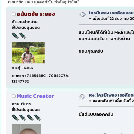
0 สมาชิก และ 1 บุคคลทั่วไป กำลังดูหัวข้อนี้
ใครมีเพลง เธอคือของขวั
อนันตชัย ระยอง
«
เมื่อ:
วันที่ 22 ธันวาคม 20
ตัวแทนจำหน่าย
ขี้โม้ระดับสุดยอด
แบบไหนก็ได้ที่เป็น Midi และไ
ขอหน่อยครับ ทางหลังบ้าน
ขอบคุณครับ
กระทู้: 16366
x-men : 7485488C , 7C842C7A,
12347732
Re: ใครมีเพลง เธอคือขอ
Music Creator
«
ตอบกลับ #1 เมื่อ:
วันที่
คณะบริหาร
ขี้โม้ระดับสุดยอด
มีแต่แบบลอคครับ