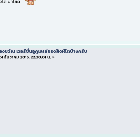
ิงโต นำโชค
งขวัญ เวอร์ชั่นอูคูเลเล่ของสิงห์โตบ้างครับ
 24 ธันวาคม 2015, 22:30:01 น. »