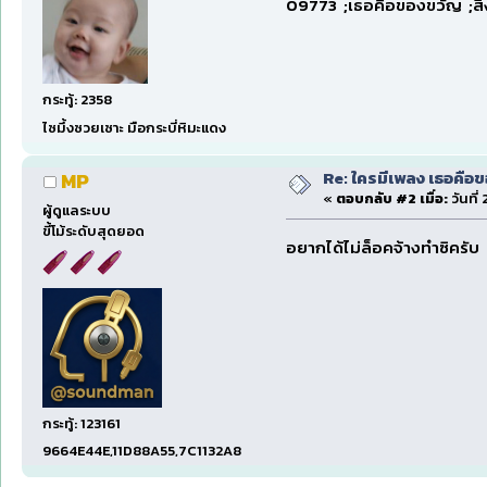
09773 ;เธอคือของขวัญ ;ส
กระทู้: 2358
ไซมึ้งซวยเซาะ มือกระบี่หิมะแดง
Re: ใครมีเพลง เธอคือขอ
MP
«
ตอบกลับ #2 เมื่อ:
วันที่
ผู้ดูแลระบบ
ขี้โม้ระดับสุดยอด
อยากได้ไม่ล็อคจ้างทำซิครับ
กระทู้: 123161
9664E44E,11D88A55,7C1132A8