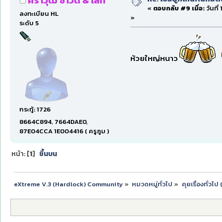
ศราวุฒิ ซาวด์ & ไลท์
«
ตอบกลับ #9 เมื่อ:
วันที่
ลงทะเบียน HL
»
ระดับ 5
ห้วยใหญ่หนาว
กระทู้: 1726
8664C894, 7664DAE0,
87E04CCA 1E004416 ( ครูภูม )
หน้า: [
1
]
ขึ้นบน
eXtreme V.3 (Hardlock) Community
»
หมวดหมู่ทั่วไป
»
คุยเรื่องทั่วไ