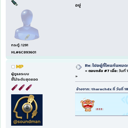
อยู่
กระทู้: 1291
HL#6C893601
Re: ไปอยู๋ที่ไหนกันหมด
MP
«
ตอบกลับ #7 เมื่อ:
วันที่
ผู้ดูแลระบบ
»
ขี้โม้ระดับสุดยอด
อ้างจาก: tharachdx ที่ วันที่
:zzz: