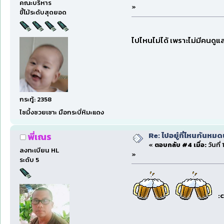
คณะบริหาร
»
ขี้โม้ระดับสุดยอด
ไปไหนไม่ได้ เพราะไม่มีคนดูแ
กระทู้: 2358
ไซมึ้งซวยเซาะ มือกระบี่หิมะแดง
Re: ไปอยู๋ที่ไหนกันหมด
พี่เณร
«
ตอบกลับ #4 เมื่อ:
วันที่
ลงทะเบียน HL
»
ระดับ 5
: