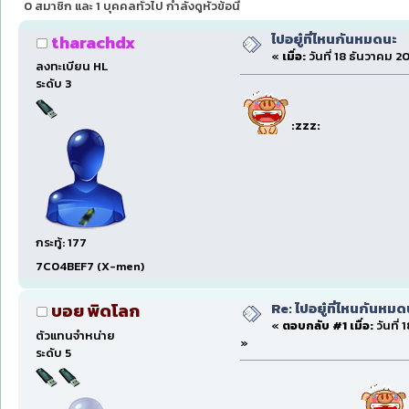
0 สมาชิก และ 1 บุคคลทั่วไป กำลังดูหัวข้อนี้
ไปอยู๋ที่ไหนกันหมดนะ
tharachdx
«
เมื่อ:
วันที่ 18 ธันวาคม 2
ลงทะเบียน HL
ระดับ 3
:zzz:
กระทู้: 177
7C04BEF7 (X-men)
Re: ไปอยู๋ที่ไหนกันหมด
บอย พิดโลก
«
ตอบกลับ #1 เมื่อ:
วันที่
ตัวแทนจำหน่าย
»
ระดับ 5