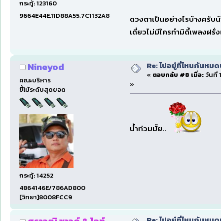
กระทู้: 123160
9664E44E,11D88A55,7C1132A8
ดวงตาเป็นอย่างไรบ้างครับน
เดี๋ยวไม่มีใครทำมิดี้เพลงฝรั
Re: ไปอยู๋ที่ไหนกันหมด
Nineyod
«
ตอบกลับ #8 เมื่อ:
วันที่
คณะบริหาร
»
ขี้โม้ระดับสุดยอด
น้ำท่วมมั้ย..
กระทู้: 14252
4864146E/786AD800
[วิทยา]8008FCC9
Re: ไปอยู๋ที่ไหนกันหมด