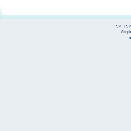
SMF
|
SM
Simpl