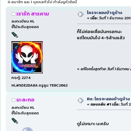
0 สมาชิก และ 1 บุคคลทั่วไป กำลังดูหัวข้อนี้
ใครจะลองบ้าดูบ้าง
เรารัก สารคาม
«
เมื่อ:
วันที่ 1 ธันวาคม 201
ลงทะเบียน HL
ขี้โม้ระดับสุดยอด
ก็ไม่ค่อยเชื่อมันหรอกนะ
แต่โดนมันไป 4-5ล้านแล้ว
«
แก้ไขครั้งสุดท้าย: วันที่ 1 ธันวาค
กระทู้: 2274
HL#5DE2DA8A ครูภูม 7E8C2862
Re: ใครจะลองบ้าดูบ้าง
มะละกอ
«
ตอบกลับ #1 เมื่อ:
วันที่ 
ลงทะเบียน HL
ขี้โม้ระดับสุดยอด
ดูไม่เหมาะ นะครับ