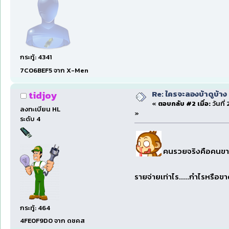
กระทู้: 4341
7C06BEF5 จาก X-Men
Re: ใครจะลองบ้าดูบ้าง
tidjoy
«
ตอบกลับ #2 เมื่อ:
วันที่
ลงทะเบียน HL
»
ระดับ 4
คนรวยจริงคือคนขายคร
รายจ่ายเท่าไร.....กำไรหรือขาด
กระทู้: 464
4FE0F9D0 จาก ดชคส