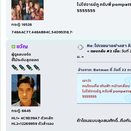
ไม่ใช่จารย์ภู ครับพี่ pompat
5555555
กระทู้: 16526
748AAC77,448AB84C,54095318,7660DAE5,97606B15,47C5E
Re: ไปเจอมาอย่างฮา ค
ขวัญ
«
ตอบกลับ #2 เมื่อ:
วันที
ผู้ดูแลบอร์ด
น. »
ขี้โม้ระดับสุดยอด
อ้างจาก: Batman ที่ วันที่ 22
เขาว่า
คนโดนคือ เหินฟ้า หน้าเหลี่ยม
ไม่ใช่จารย์ภู ครับพี่ pompatt
5555555
กระทู้: 6645
HL1= 4C9D39A7 ตัวหลัก
ถ้าโดนแบบลุงสมศักดิ์..ถึง
HL2=12269859 ตัวสำรอง