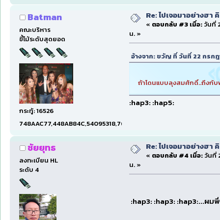
Re: ไปเจอมาอย่างฮา ค
Batman
«
ตอบกลับ #3 เมื่อ:
วันที
คณะบริหาร
น. »
ขี้โม้ระดับสุดยอด
อ้างจาก: ขวัญ ที่ วันที่ 22 ก
ถ้าโดนแบบลุงสมศักดิ์..ถึงก
:hap3: :hap5:
กระทู้: 16526
748AAC77,448AB84C,54095318,7660DAE5,97606B15,47C5E
Re: ไปเจอมาอย่างฮา ค
ชัยยุทธ
«
ตอบกลับ #4 เมื่อ:
วันที
ลงทะเบียน HL
น. »
ระดับ 4
:hap3: :hap3: :hap3:...ผมพึ่