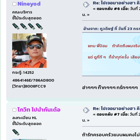
Re: ไปเจอมาอย่างฮา ค
Nineyod
«
ตอบกลับ #6 เมื่อ:
วันที
คณะบริหาร
น. »
ขี้โม้ระดับสุดยอด
อ้างจาก: ภูวดิษฐ์ ที่ วันที่ 23
แหม พี่ป้อม ถ้าคิดถึงผม
แต่ ดูกี่ที ๆ ก็ขำทุก่ครั้ง เ
กระทู้: 14252
4864146E/786AD800
[วิทยา]8008FCC9
ฮ่าๆๆๆ ก๊ากๆๆๆ กรั่กๆๆๆๆ 
Re: ไปเจอมาอย่างฮา ค
โกวิท ไปนำกันเด้อ
«
ตอบกลับ #7 เมื่อ:
วันที่
ลงทะเบียน HL
น. »
ขี้โม้ระดับสุดยอด
ถ้ารักครอบครัวแบบผมคงไม่เ