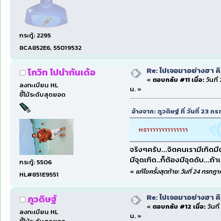
กระทู้: 2295
8CA852E6, 55019532
Re: ไปเจอมาอย่างฮา ค
โกวิท ไปนำกันเด้อ
«
ตอบกลับ #11 เมื่อ:
วันที
ลงทะเบียน HL
น. »
ขี้โม้ระดับสุดยอด
อ้างจาก: ภูวดิษฐ์ ที่ วันที่ 2
หราาาาาาาาาาาาาา
จริงๆครับ...จิตคนเรามีเกิดมีด
มีจุดเกิด..ก็ต้องมีจุดดับ...ถ้า
กระทู้: 5506
«
แก้ไขครั้งสุดท้าย: วันที่ 24 กรกฎ
HL#851E9551
Re: ไปเจอมาอย่างฮา ค
ภูวดิษฐ์
«
ตอบกลับ #12 เมื่อ:
วันที
ลงทะเบียน HL
น. »