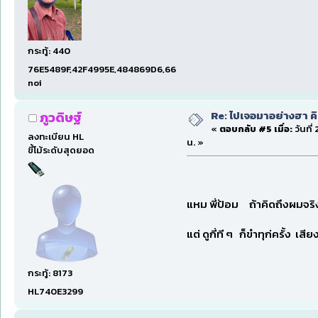
กระทู้: 440
76E5489F,42F4995E,484869D6,663916C8,4884D185
noi
Re: ไปเจอมาอย่างฮา ค
ภูวดิษฐ์
«
ตอบกลับ #5 เมื่อ:
วันที่
ลงทะเบียน HL
น. »
ขี้โม้ระดับสุดยอด
แหม พี่ป้อม ถ้าคิดถึงผ
แต่ ดูกี่ที ๆ ก็ขำทุก่ครั้ง
กระทู้: 8173
HL740E3299