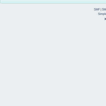
SMF
|
SM
Simpl