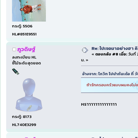
กระทู้: 5506
HL#851E9551
Re: ไปเจอมาอย่างฮา ค
ภูวดิษฐ์
«
ตอบกลับ #8 เมื่อ:
วันที
ลงทะเบียน HL
น. »
ขี้โม้ระดับสุดยอด
อ้างจาก: โกวิท ไปนำกันเด้อ ที่ 
ถ้ารักครอบครัวแบบผมคงไม่เก
หราาาาาาาาาาาาาา
กระทู้: 8173
HL740E3299