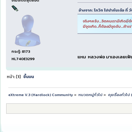
ขี้โม้ระดับสุดยอด
อ้างจาก: โกวิท ไปนำกันเด้อ ที่
จริงๆครับ...จิตคนเรามีเกิดมีดั
มีจุดเกิด..ก็ต้องมีจุดดับ...ถ้าเ
กระทู้: 8173
แหม หลวงพ่อ มาเองเลยเฟ้
HL740E3299
หน้า: [
1
]
ขึ้นบน
eXtreme V.3 (Hardlock) Community
»
หมวดหมู่ทั่วไป
»
คุยเรื่องทั่วไ