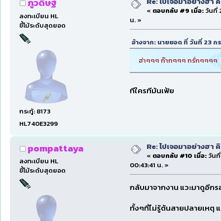
Re: ไปเจอมาอย่างฮา ค
ภูวดิษฐ์
«
ตอบกลับ #9 เมื่อ:
วันที
ลงทะเบียน HL
น. »
ขี้โม้ระดับสุดยอด
อ้างจาก: นายยอด ที่ วันที่ 23
ฮ่าๆๆๆ ก๊ากๆๆๆ กรั่กๆๆๆๆ :
ทีใครทีมันเฟ้ย
กระทู้: 8173
HL740E3299
Re: ไปเจอมาอย่างฮา ค
pompattaya
«
ตอบกลับ #10 เมื่อ:
วันท
ลงทะเบียน HL
00:43:41 น. »
ขี้โม้ระดับสุดยอด
กลับมาจากงาน แวะมาดูอีกรอ
ทั้งๆที่ไม่รู้ต้นสายปลายเห