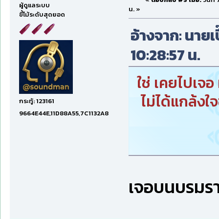
ผู้ดูแลระบบ
น. »
ขี้โม้ระดับสุดยอด
อ้างจาก: นายเป
10:28:57 น.
ใช่ เคยไปเจอ 
ไม่ได้แกล้งใจ
กระทู้: 123161
9664E44E,11D88A55,7C1132A8
เจอบนบรมรา