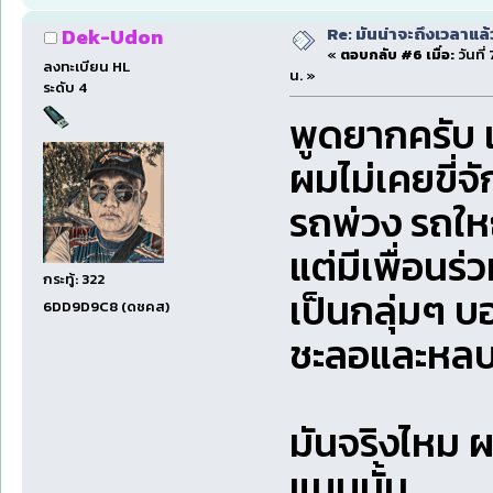
Re: มันน่าจะถึงเวลาแล้
Dek-Udon
«
ตอบกลับ #6 เมื่อ:
วันที
ลงทะเบียน HL
น. »
ระดับ 4
พูดยากครับ เ
ผมไม่เคยขี่
รถพ่วง รถให
แต่มีเพื่อนร
กระทู้: 322
เป็นกลุ่มๆ บ
6DD9D9C8 (ดชคส)
ชะลอและหลบใ
มันจริงไหม ผ
แบบนั้น