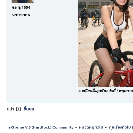
กระทู้: 1654
57E250D6
«
แก้ไขครั้งสุดท้าย: วันที่ 7 พฤษภ
หน้า: [
1
]
ขึ้นบน
eXtreme V.3 (Hardlock) Community
»
หมวดหมู่ทั่วไป
»
คุยเรื่องทั่วไ