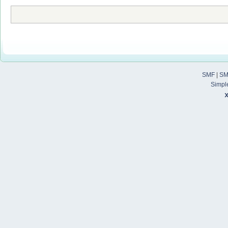
SMF
|
SM
Simpl