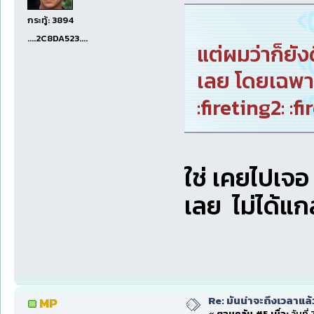
กระทู้: 3894
....2C8DA523....
แต่ผมว่าก็ยังด
เลย โดยเฉพา
:fireting2: :f
ใช่ เคยไปเจอ 
เลย ไม่ได้แกล
Re: มันน่าจะถึงเวลาแล้
MP
«
ตอบกลับ #5 เมื่อ:
วันที่