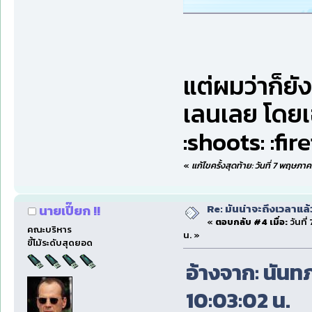
แต่ผมว่าก็ยังด
เลนเลย โดยเ
:shoots: :fir
«
แก้ไขครั้งสุดท้าย: วันที่ 7 พฤษภ
Re: มันน่าจะถึงเวลาแล้
นายเปี๊ยก !!
«
ตอบกลับ #4 เมื่อ:
วันที
คณะบริหาร
น. »
ขี้โม้ระดับสุดยอด
อ้างจาก: นันท
10:03:02 น.