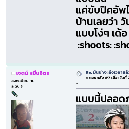
แค่ขับปิคอั
บ้านเลยว่า ว
แบบโง่ๆ เด้อ
:shoots: :sh
Re: มันน่าจะถึงเวลาแล้
เจตน์ หมื่นจิตร
«
ตอบกลับ #7 เมื่อ:
วันที่
ลงทะเบียน HL
»
ระดับ 5
แบบนี้ปลอดภ