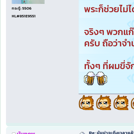
พระก็ช่วยไม่ไ
กระทู้: 5506
HL#851E9551
จริงๆ พวกแก๊ง
ครับ ถือว่าจ
ทั้งๆ ที่ผมขี
Re: มันน่าจะถึงเวลาแล้
นันทภพ