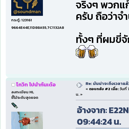
จริงๆ พวกแก๊ง
ครับ ถือว่าจ
กระทู้: 123161
9664E44E,11D88A55,7C1132A8
ทั้งๆ ที่ผมขี
Re: มันน่าจะถึงเวลาแล้
โกวิท ไปนำกันเด้อ
«
ตอบกลับ #2 เมื่อ:
วันที
ลงทะเบียน HL
น. »
ขี้โม้ระดับสุดยอด
อ้างจาก: E22N
09:44:24 น.