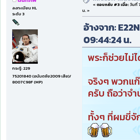
«
ตอบกลับ #3 เมื่อ:
วันที
ลงทะเบียน HL
น. »
ระดับ 3
อ้างจาก: E22N
09:44:24 น.
พระก็ช่วยไม่ไ
กระทู้: 229
75201840 (อนันตชัย2009 เสีย)/
จริงๆ พวกแก๊ง
8007C98F (MP)
ครับ ถือว่าจ
ทั้งๆ ที่ผมขี