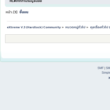
HL#จากท่านริมมูลน้อย
หน้า: [
1
]
ขึ้นบน
eXtreme V.3 (Hardlock) Community
»
หมวดหมู่ทั่วไป
»
คุยเรื่องทั่วไ
SMF
|
SM
Simpl