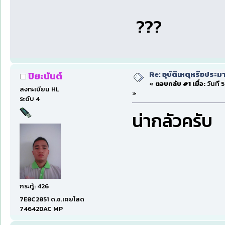
???
Re: อุบัติเหตุหรือประม
ปิยะนันต์
«
ตอบกลับ #1 เมื่อ:
วันที่
ลงทะเบียน HL
»
ระดับ 4
น่ากลัวครับ
กระทู้: 426
7E8C2851 ด.ช.เคยโสด
74642DAC MP