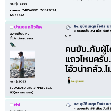
กระทู้: 16366
x-men : 7485488C , 7C842C7A,
12347732
Re: อุบัติเหตุหรือประม
ปานชนกมิวสิค
«
ตอบกลับ #4 เมื่อ:
วันที
ลงทะเบียน HL
น. »
ขี้โม้ระดับสุดยอด
คนขับ..กับผู้
แถวไหนครับ.
โอ้วน่ากลัว..
กระทู้: 2083
5DDAED5D นายเอ 7FE5C6CC
พีวี(หลานย่าเหล)
Re: อุบัติเหตุหรือประม
thi
«
ตอบกลับ #5 เมื่อ:
วันที่