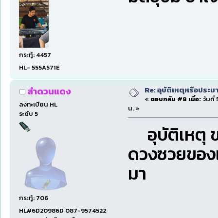
กระทู้: 4457
HL- 555A571E
Re: อุบัติเหตุหรือประม
ลำดวนแดง
«
ตอบกลับ #8 เมื่อ:
วันที
ลงทะเบียน HL
น. »
ระดับ 5
อุบัติเหตุ 
ดวงซวยของแท
มา
กระทู้: 706
HL#6D20986D 087-9574522