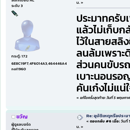
ลงทะเบียน HL
น. »
ระดับ 3
ประมาทครับเ
แล้วไม่เก็บ
ไว้ในสายสลิ
ลนล้มเพราะ
กระทู้: 172
ส่วนคนขับรถ
6E8C19F7,4F6014A3,464446A4
noi1960
เบาะนอนรอญ
คันเก๋งไม่แน่
«
แก้ไขครั้งสุดท้าย: วันที่ 5 พฤษภา
Re: อุบัติเหตุหรือประม
ขวัญ
«
ตอบกลับ #6 เมื่อ:
วันที
ผู้ดูแลบอร์ด
น. »
ขี้โม้ระดับสุดยอด