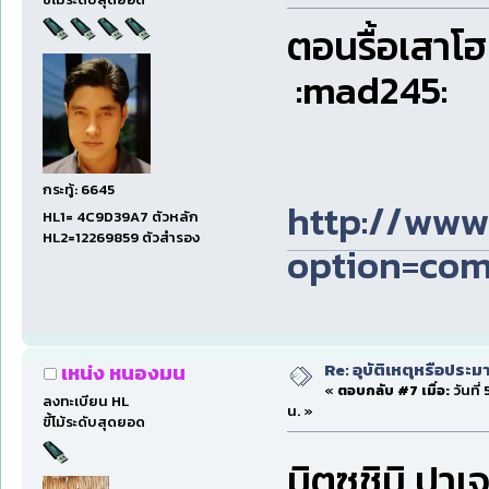
ตอนรื้อเสาโฮ
:mad245:
กระทู้: 6645
http://www
HL1= 4C9D39A7 ตัวหลัก
HL2=12269859 ตัวสำรอง
option=com
Re: อุบัติเหตุหรือประม
เหน่ง หนองมน
«
ตอบกลับ #7 เมื่อ:
วันที
ลงทะเบียน HL
น. »
ขี้โม้ระดับสุดยอด
มิตซุชิมิ ปาเจ