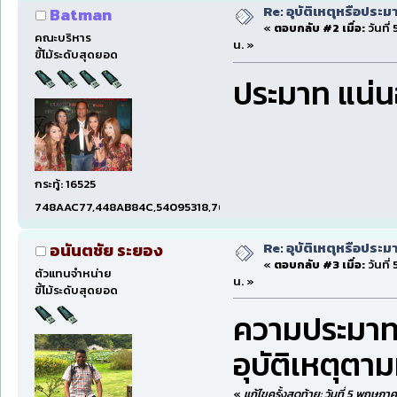
Re: อุบัติเหตุหรือประม
Batman
«
ตอบกลับ #2 เมื่อ:
วันที่
คณะบริหาร
น. »
ขี้โม้ระดับสุดยอด
ประมาท แน่
กระทู้: 16525
748AAC77,448AB84C,54095318,7660DAE5,97606B15,47C5E
Re: อุบัติเหตุหรือประม
อนันตชัย ระยอง
«
ตอบกลับ #3 เมื่อ:
วันที่
ตัวแทนจำหน่าย
น. »
ขี้โม้ระดับสุดยอด
ความประมาทข
อุบัติเหตุตาม
«
แก้ไขครั้งสุดท้าย: วันที่ 5 พฤษภ