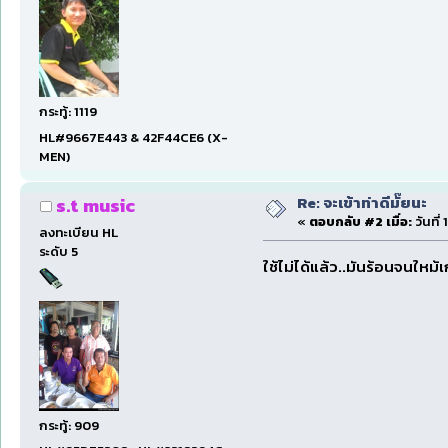
กระทู้: 1119
HL#9667E443 & 42F44CE6 (X-
MEN)
Re: จะเข้าท่าดีมั๊ยนะ
s.t music
«
ตอบกลับ #2 เมื่อ:
วันที่
ลงทะเบียน HL
ระดับ 5
ใช้ไม่ได้แล้ว..มันร้อนจนใหม้เ
กระทู้: 909