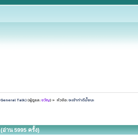
ป (General Talk)
(ผู้ดูแล:
ขวัญ
) »
หัวข้อ:
จะเข้าท่าดีมั๊ยนะ
(อ่าน 5995 ครั้ง)