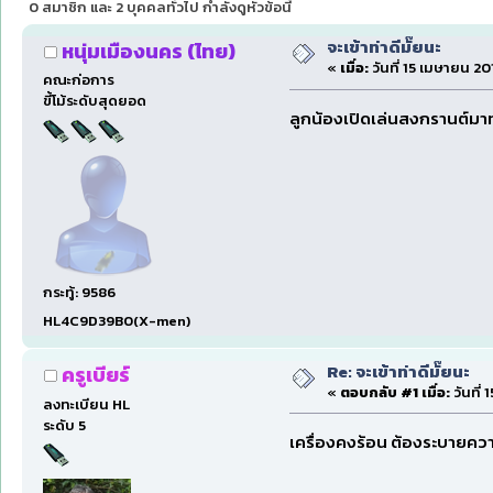
0 สมาชิก และ 2 บุคคลทั่วไป กำลังดูหัวข้อนี้
จะเข้าท่าดีมั๊ยนะ
หนุ่มเมืองนคร (ไทย)
«
เมื่อ:
วันที่ 15 เมษายน 20
คณะก่อการ
ขี้โม้ระดับสุดยอด
ลูกน้องเปิดเล่นสงกรานต์มาทั
กระทู้: 9586
HL4C9D39B0(X-men)
Re: จะเข้าท่าดีมั๊ยนะ
ครูเบียร์
«
ตอบกลับ #1 เมื่อ:
วันที่
ลงทะเบียน HL
ระดับ 5
เครื่องคงร้อน ต้องระบายค