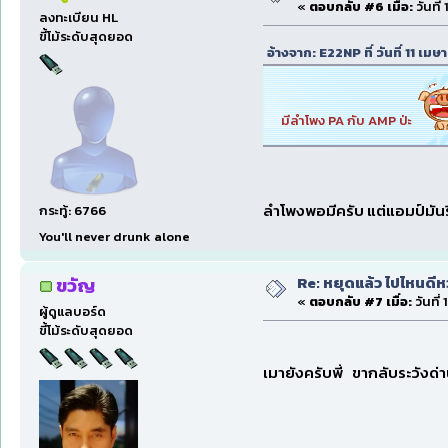
«
ตอบกลับ #6 เมื่อ:
วันที่
ลงทะเบียน HL
ขี้โม้ระดับสุดยอด
อ้างจาก: E22NP ที่ วันที่ 11 เ
มีลำโพง PA กับ AMP ป่ะ
ลำโพงพอมีครับ แต่แอมป์มั
กระทู้: 6766
You'll never drunk alone
Re: หยุดแล้ว ไปไหนดีหว่
ขวัญ
«
ตอบกลับ #7 เมื่อ:
วันที่
ผู้ดูแลบอร์ด
ขี้โม้ระดับสุดยอด
เมายังครับพี่ ขากลับระวังด