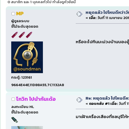
0 สมาชิก และ 1 บุคคลทั่วไป กำลังดูหัวข้อนี้
หยุดแล้ว ไปไหนดีหว่าวัน
MP
«
เมื่อ:
วันที่ 11 เมษายน 201
ผู้ดูแลระบบ
ขี้โม้ระดับสุดยอด
หรือจะไปกินมะม่วงบ้านบองอู๊
กระทู้: 123161
9664E44E,11D88A55,7C1132A8
Re: หยุดแล้ว ไปไหนดีหว่
โกวิท ไปนำกันเด้อ
«
ตอบกลับ #1 เมื่อ:
วันที่ 
ลงทะเบียน HL
ขี้โม้ระดับสุดยอด
มาเฝ้าเครื่องเสียงที่ชลบุรีให