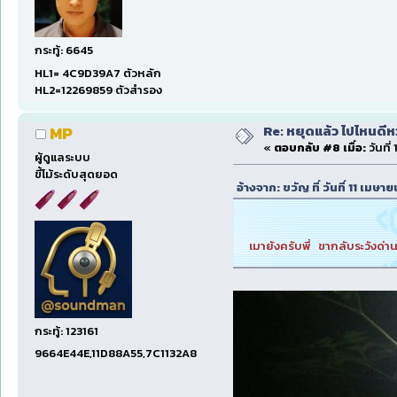
กระทู้: 6645
HL1= 4C9D39A7 ตัวหลัก
HL2=12269859 ตัวสำรอง
Re: หยุดแล้ว ไปไหนดีหว่
MP
«
ตอบกลับ #8 เมื่อ:
วันที่
ผู้ดูแลระบบ
ขี้โม้ระดับสุดยอด
อ้างจาก: ขวัญ ที่ วันที่ 11 เม
เมายังครับพี่ ขากลับระวังด่
กระทู้: 123161
9664E44E,11D88A55,7C1132A8