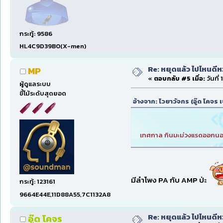
กระทู้: 9586
HL4C9D39B0(X-men)
Re: หยุดแล้ว ไปไหนดีหว่
MP
«
ตอบกลับ #5 เมื่อ:
วันที่
ผู้ดูแลระบบ
ขี้โม้ระดับสุดยอด
อ้างจาก: ไวยาวัจกร (อู๊ด โคจร เจ้
เทศกาล กินมะม่วงแรดออกนอก
มีลำโพง PA กับ AMP ป่ะ
กระทู้: 123161
9664E44E,11D88A55,7C1132A8
Re: หยุดแล้ว ไปไหนดีหว่
อู๊ด โคจร