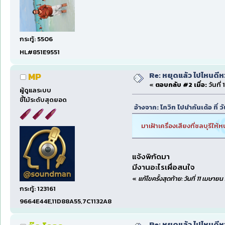
กระทู้: 5506
HL#851E9551
Re: หยุดแล้ว ไปไหนดีหว่
MP
«
ตอบกลับ #2 เมื่อ:
วันที่
ผู้ดูแลระบบ
ขี้โม้ระดับสุดยอด
อ้างจาก: โกวิท ไปนำกันเด้อ ที่ 
มาเฝ้าเครื่องเสียงที่ชลบุรีให้
แจ้งพิกัดมา
มีงานอะไรเผื่อสนใจ
«
แก้ไขครั้งสุดท้าย: วันที่ 11 เมษา
กระทู้: 123161
9664E44E,11D88A55,7C1132A8
Re: หยุดแล้ว ไปไหนดีหว่