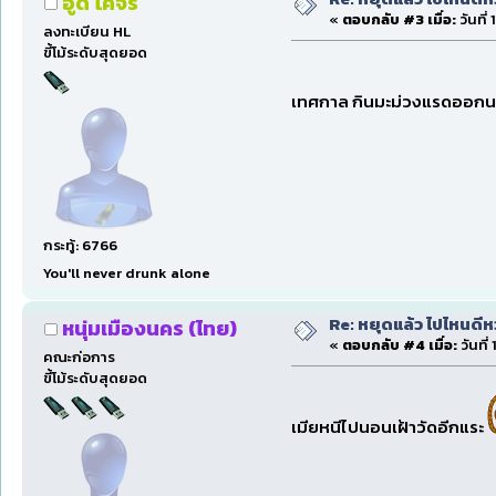
อู๊ด โคจร
«
ตอบกลับ #3 เมื่อ:
วันที่
ลงทะเบียน HL
ขี้โม้ระดับสุดยอด
เทศกาล กินมะม่วงแรดออกนอ
กระทู้: 6766
You'll never drunk alone
Re: หยุดแล้ว ไปไหนดีหว่
หนุ่มเมืองนคร (ไทย)
«
ตอบกลับ #4 เมื่อ:
วันที่
คณะก่อการ
ขี้โม้ระดับสุดยอด
เมียหนีไปนอนเฝ้าวัดอีกแระ