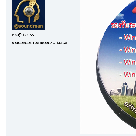
กระทู้: 123155
9664E44E,11D88A55,7C1132A8