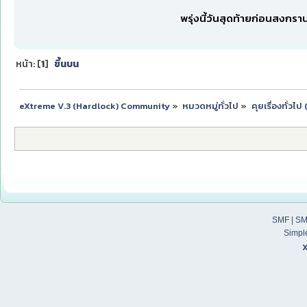
พรุ่งนี้วันสุดท้ายก่อนสงกรา
หน้า: [
1
]
ขึ้นบน
eXtreme V.3 (Hardlock) Community
»
หมวดหมู่ทั่วไป
»
คุยเรื่องทั่วไ
SMF
|
SM
Simpl