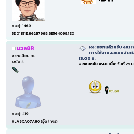
กระทู้: 1469
5D01151E,862B7968,8E564098,1E001690
Re: ออกแล้วครับ eXtr
มวล8R
การใช้งานจอแบบสัมผ
ลงทะเบียน HL
13.00 น.
ระดับ 4
«
ตอบกลับ #40 เมื่อ:
วันที่ 29 
กระทู้: 419
HL#5CA07A80 (อู๊ด โคจร)