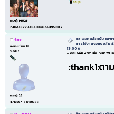
กระทู้: 16525
748AAC77,448AB84C,54095318,7660DAE5,97606B15,47C5E
Re: ออกแล้วครับ eXtr
fox
การใช้งานจอแบบสัมผ
ลงทะเบียน HL
13.00 น.
ระดับ 1
«
ตอบกลับ #37 เมื่อ:
วันที่ 29 
:thank1:ตา
กระทู้: 22
47D5671E นายยอด
Re: ออกแล้วครับ eXtr