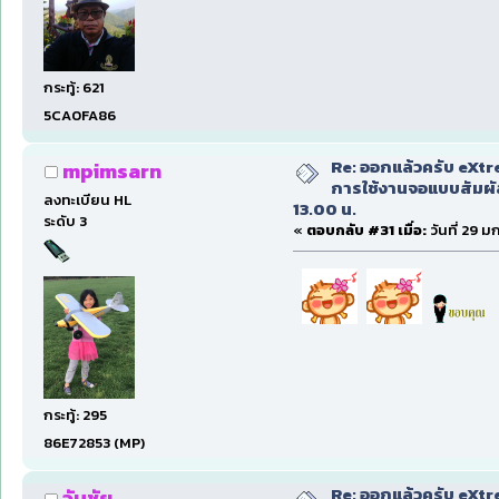
กระทู้: 621
5CA0FA86
Re: ออกแล้วครับ eXtr
mpimsarn
การใช้งานจอแบบสัมผ
ลงทะเบียน HL
13.00 น.
ระดับ 3
«
ตอบกลับ #31 เมื่อ:
วันที่ 29 ม
กระทู้: 295
86E72853 (MP)
Re: ออกแล้วครับ eXtr
วันชัย