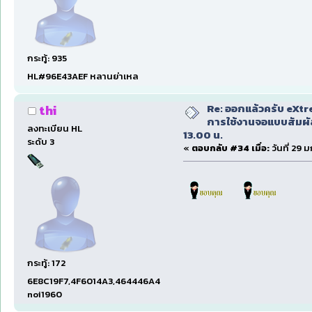
กระทู้: 935
HL#96E43AEF หลานย่าเหล
Re: ออกแล้วครับ eXtr
thi
การใช้งานจอแบบสัมผ
ลงทะเบียน HL
13.00 น.
ระดับ 3
«
ตอบกลับ #34 เมื่อ:
วันที่ 29 
กระทู้: 172
6E8C19F7,4F6014A3,464446A4
noi1960