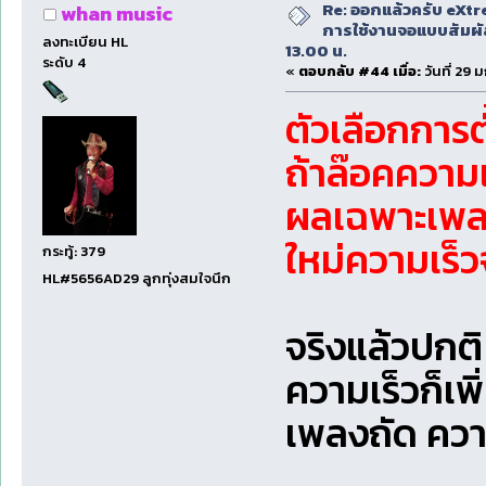
Re: ออกแล้วครับ eXtr
whan music
การใช้งานจอแบบสัมผ
ลงทะเบียน HL
13.00 น.
ระดับ 4
«
ตอบกลับ #44 เมื่อ:
วันที่ 29 
ตัวเลือกการ
ถ้าล๊อคความเ
ผลเฉพาะเพลงที
ใหม่ความเร็
กระทู้: 379
HL#5656AD29 ลูกทุ่งสมใจนึก
จริงแล้วปกต
ความเร็วก็เพิ
เพลงถัด ความ