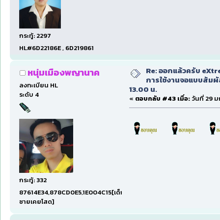
กระทู้: 2297
HL#6D22186E , 6D219861
Re: ออกแล้วครับ eXtr
หนุ่มเมืองพญานาค
การใช้งานจอแบบสัมผ
ลงทะเบียน HL
13.00 น.
ระดับ 4
«
ตอบกลับ #43 เมื่อ:
วันที่ 29 
กระทู้: 332
87614E34,878CD0E5,1E004C15[เด็ก
ชายเคยโสด]