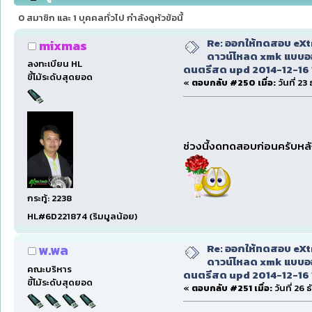
ดนตรีสด upd 2014-12-16 11.00 น. (อ่าน 336655 ครั้
0 สมาชิก และ 1 บุคคลทั่วไป กำลังดูหัวข้อนี้
Re: ออกให้ทดสอบ eXt
mixmas
ดาวน์โหลด xmk แบบออน
ลงทะเบียน HL
ดนตรีสด upd 2014-12-16 
ขี้โม้ระดับสุดยอด
«
ตอบกลับ #250 เมื่อ:
วันที่ 23
ช่วงนี้งดทดสอบก่อนครับหลั
กระทู้: 2238
HL#6D221874 (ริมมูลน้อย)
Re: ออกให้ทดสอบ eXt
พ.พล
ดาวน์โหลด xmk แบบออน
คณะบริหาร
ดนตรีสด upd 2014-12-16 
ขี้โม้ระดับสุดยอด
«
ตอบกลับ #251 เมื่อ:
วันที่ 26 