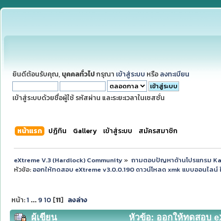
ยินดีต้อนรับคุณ,
บุคคลทั่วไป
กรุณา
เข้าสู่ระบบ
หรือ
ลงทะเบียน
เข้าสู่ระบบด้วยชื่อผู้ใช้ รหัสผ่าน และระยะเวลาในเซสชั่น
หน้าแรก
ปฏิทิน
Gallery
เข้าสู่ระบบ
สมัครสมาชิก
eXtreme V.3 (Hardlock) Community
»
ถามตอบปัญหาด้านโปรแกรม K
หัวข้อ:
ออกให้ทดสอบ eXtreme v3.0.0.190 ดาวน์โหลด xmk แบบออนไลน์ ใช้
หน้า:
1
...
9
10
[
11
]
ลงล่าง
ผู้เขียน
หัวข้อ: ออกให้ทดสอบ e