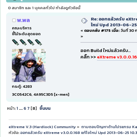
152101 ครั้ง)
0 สมาชิก และ 1 บุคคลทั่วไป กำลังดูหัวข้อนี้
Re: ออกแล้วครับ eXtr
พ.พล
ใหม่ Upd 2013-06-25 
คณะบริหาร
«
ตอบกลับ #175 เมื่อ:
วันที่ 30
ขี้โม้ระดับสุดยอด
»
ออก Build ใหม่แล้วครับ..
คลิ๊ก >>
eXtreme v3.0.0.16
กระทู้: 4283
3C0542C6, 4A95C3D5 [x-men]
หน้า:
1
...
6
7
[
8
]
ขึ้นบน
eXtreme V.3 (Hardlock) Community
»
ถามตอบปัญหาด้านโปรแกรม K
หัวข้อ:
ออกแล้วครับ eXtreme v3.0.0.168 แก้ไขใหม่ Upd 2013-06-25 10.3