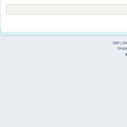
SMF
|
SM
Simpl