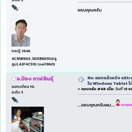
ขอบคุณครับ
กระทู้: 1646
4C95B9A5 ,5DDB6D51(ครู
ภูม),42F4C51D (noi1960)
Re: ออกแล้วครับ eXtre
อ.ป๋อง กาฬสินธุ์
ใน Windows Tablet ได้ด
ลงทะเบียน HL
«
ตอบกลับ #46 เมื่อ:
วันที่ 18 
ระดับ 3
...ขอบคุณครับผม...