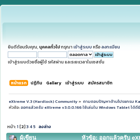
ยินดีต้อนรับคุณ,
บุคคลทั่วไป
กรุณา
เข้าสู่ระบบ
หรือ
ลงทะเบียน
เข้าสู่ระบบด้วยชื่อผู้ใช้ รหัสผ่าน และระยะเวลาในเซสชั่น
หน้าแรก
ปฏิทิน
Gallery
เข้าสู่ระบบ
สมัครสมาชิก
eXtreme V.3 (Hardlock) Community
»
ถามตอบปัญหาด้านโปรแกรม K
หัวข้อ:
ออกแล้วครับ eXtreme v3.0.0.166 ใช้เล่นใน Windows Tablet ได้ดียิ่
หน้า:
1
[
2
]
3
4
5
ลงล่าง
ผู้เขียน
หัวข้อ: ออกแล้วครับ eXt