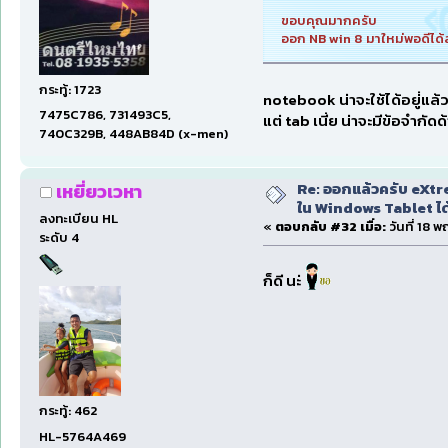
ขอบคุณมากครับ
ออก NB win 8 มาใหม่พอดีได
กระทู้: 1723
notebook น่าจะใช้ได้อยู่่แล้
7475C786, 731493C5,
แต่ tab เนี่ย น่าจะมีข้อจำก
740C329B, 448AB84D (x-men)
Re: ออกแล้วครับ eXtre
เหยี่ยวเวหา
ใน Windows Tablet ได้ด
ลงทะเบียน HL
«
ตอบกลับ #32 เมื่อ:
วันที่ 18 
ระดับ 4
ก็ดี นะ่
กระทู้: 462
HL-5764A469