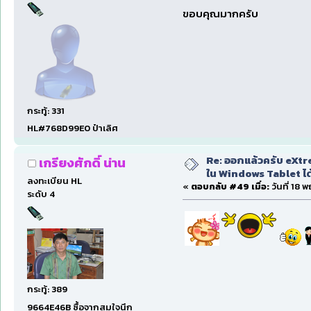
ขอบคุณมากครับ
กระทู้: 331
HL#768D99E0 ป๋าเลิศ
Re: ออกแล้วครับ eXtre
เกรียงศักดิ์ น่าน
ใน Windows Tablet ได้ด
ลงทะเบียน HL
«
ตอบกลับ #49 เมื่อ:
วันที่ 18 
ระดับ 4
กระทู้: 389
9664E46B ซื้อจากสมใจนึก