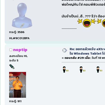
พ่อใหญ่หิน ใซ่ คอมพ์พิวเตอร์
มันจำเป็นบ่..ฮึ.. ??? รึว่า ต้อง
................
กระทู้: 3586
HL#9C012BFA
Re: ออกแล้วครับ eXtre
noptip
ใน Windows Tablet ได้ด
ลงทะเบียน HL
«
ตอบกลับ #29 เมื่อ:
วันที่ 18 
ระดับ 5
กระทู้: 911