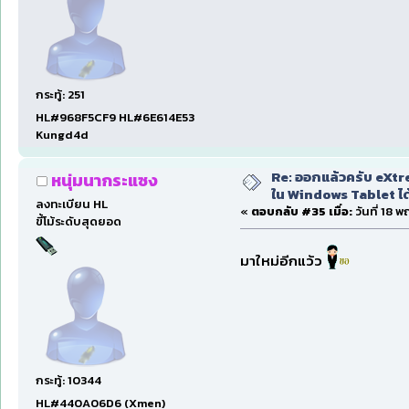
กระทู้: 251
HL#968F5CF9 HL#6E614E53
Kungd4d
Re: ออกแล้วครับ eXtre
หนุ่มนากระแซง
ใน Windows Tablet ได้ด
ลงทะเบียน HL
«
ตอบกลับ #35 เมื่อ:
วันที่ 18 
ขี้โม้ระดับสุดยอด
มาใหม่อีกแว้ว
กระทู้: 10344
HL#440A06D6 (Xmen)