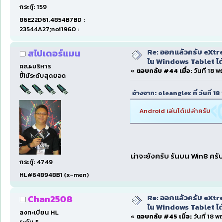
กระทู้: 159
86E22D61,4854B7BD :
23544A27;noi1960 :
Re: ออกแล้วครับ eXtre
สไปเดอร์แมน
ใน Windows Tablet ได้ด
คณะบริหาร
«
ตอบกลับ #44 เมื่อ:
วันที่ 18
ขี้โม้ระดับสุดยอด
อ้างจาก: oleanglex ที่ วันที่
Android เล่นได้เปล่าครับ
น่าจะยังครับ รันบน Win8 ครับ 
กระทู้: 4749
HL#648948B1 (x-men)
Re: ออกแล้วครับ eXtre
Chan2508
ใน Windows Tablet ได้ด
ลงทะเบียน HL
«
ตอบกลับ #45 เมื่อ:
วันที่ 18 
ระดับ 5