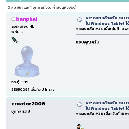
101508 ครั้ง)
0 สมาชิก และ 1 บุคคลทั่วไป กำลังดูหัวข้อนี้
Re: ออกแล้วครับ eXtre
banphai
ใน Windows Tablet ได้ด
ลงทะเบียน HL
«
ตอบกลับ #25 เมื่อ:
วันที่ 18 
ระดับ 5
ขอบคุณครับ
กระทู้: 509
8E65C087 เอื้อศิลป์ โคราช
Re: ออกแล้วครับ eXtre
creator2006
ใน Windows Tablet ได้ด
บุคคลทั่วไป
«
ตอบกลับ #26 เมื่อ:
วันที่ 18 