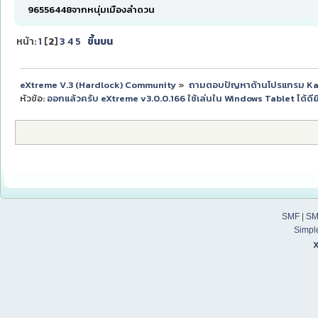
96556448จากหนุ่มเมืองลำดวน
หน้า:
1
[
2
]
3
4
5
ขึ้นบน
eXtreme V.3 (Hardlock) Community
»
ถามตอบปัญหาด้านโปรแกรม K
หัวข้อ:
ออกแล้วครับ eXtreme v3.0.0.166 ใช้เล่นใน Windows Tablet ได้ดียิ่
SMF
|
SM
Simpl