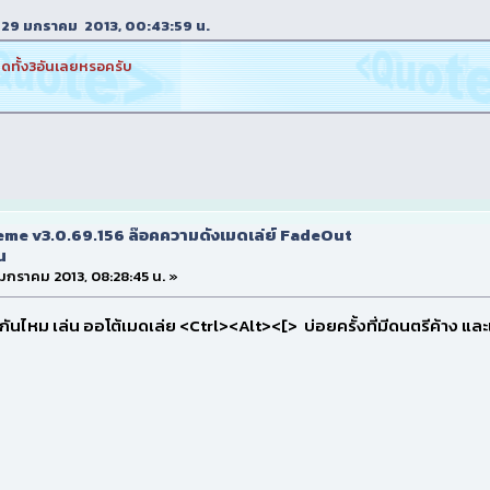
ที่ 29 มกราคม 2013, 00:43:59 น.
ลดทั้ง3อันเลยหรอครับ
eme v3.0.69.156 ล๊อคความดังเมดเล่ย์ FadeOut
น
9 มกราคม 2013, 08:28:45 น. »
นกันไหม เล่น ออโต้เมดเล่ย <Ctrl><Alt><[> บ่อยครั้งที่มีดนตรีค้าง แ