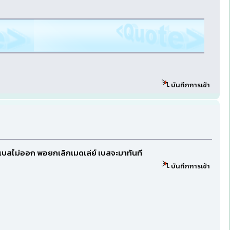
บันทึกการเข้า
ละเบสไม่ออก พอยกเลิกเมดเล่ย์ เบสจะมาทันที
บันทึกการเข้า