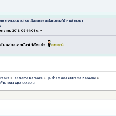
eme v3.0.69.156 ล๊อคความดังเมดเล่ย์ FadeOut
น
1 มกราคม 2013, 08:44:05 น. »
่นไม่คล่องเลยมีมาให้อีกแย้ว
araoke
»
eXtreme Karaoke
»
รุ่นต่าง ๆ ของ eXtreme Karaoke
»
 ท้ายเพลง Upd 09.30 น