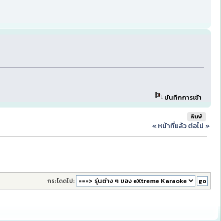
บันทึกการเข้า
พิมพ์
« หน้าที่แล้ว
ต่อไป »
กระโดดไป: