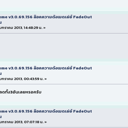
eme v3.0.69.156 ล๊อคความดังเมดเล่ย์ FadeOut
น
8 มกราคม 2013, 14:48:29 น. »
eme v3.0.69.156 ล๊อคความดังเมดเล่ย์ FadeOut
น
9 มกราคม 2013, 00:43:59 น. »
หลดทั้ง3อันเลยหรอครับ
eme v3.0.69.156 ล๊อคความดังเมดเล่ย์ FadeOut
น
9 มกราคม 2013, 07:07:18 น. »