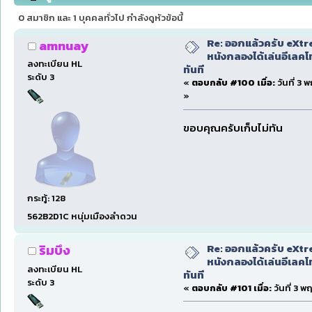
ได้ทันที (อ่าน 76495 ครั้ง)
0 สมาชิก และ 1 บุคคลทั่วไป กำลังดูหัวข้อนี้
Re: ออกแล้วครับ eXtr
amnuay
หนังกลองได้เล่นอีเลค
ลงทะเบียน HL
ทันที
ระดับ 3
«
ตอบกลับ #100 เมื่อ:
วันที่ 3 
»
ขอบคุณครับเก็บไม่ทัน
กระทู้: 128
562B2D1C หนุ่มเมืองลำดวน
Re: ออกแล้วครับ eXtr
ริมบึง
หนังกลองได้เล่นอีเลค
ลงทะเบียน HL
ทันที
ระดับ 3
«
ตอบกลับ #101 เมื่อ:
วันที่ 3 