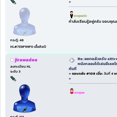
»
กำลังเรียนรู้อยู่ครับ ขอบคุ
กระทู้: 48
HL#7E8F99F0 เอื้อศิลป์
Re: ออกแล้วครับ eXtr
jirawadee
หนังกลองได้เล่นอีเลค
ลงทะเบียน HL
ทันที
ระดับ 3
«
ตอบกลับ #108 เมื่อ:
วันที่ 4
»
กระทู้: 113