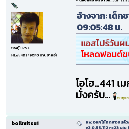
«
ตอบกลับ #59 เมื่อ:
วันที่ 22 ธ
อ้างจาก: เด็กช
09:05:48 น.
แอสไปร์วันผมไ
กระทู้: 1795
โหลดฟอนต์ข
HL#: 4D2F90F0 ท่านชายอ่ำ
โอโฮ...441 
มั่งครับ...
Re: ออกให้ทดสอบแล้ว
bollmitsu1
v3.0.55.112 rc23 เล่น