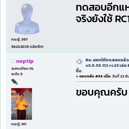
ทดสอบอีกแหล
จริงยังใช้ R
กระทู้: 397
562A2D25 (เลิศรัก)
Re: ออกให้ทดสอบแล้ว
noptip
v3.0.55.112 rc23 เล่น
ลงทะเบียน HL
ขึ้น
ระดับ 5
«
ตอบกลับ #55 เมื่อ:
วันที่ 22 ธ
ขอบคุณครับ
กระทู้: 911