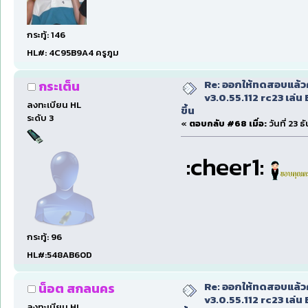
กระทู้: 146
HL#: 4C95B9A4 ครูภูม
Re: ออกให้ทดสอบแล้ว
กระเต็น
v3.0.55.112 rc23 เล่น
ลงทะเบียน HL
ขึ้น
ระดับ 3
«
ตอบกลับ #68 เมื่อ:
วันที่ 23 
:cheer1:
กระทู้: 96
HL#:548AB60D
Re: ออกให้ทดสอบแล้ว
น็อต สกลนคร
v3.0.55.112 rc23 เล่น
ลงทะเบียน HL