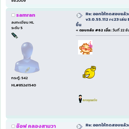
ชัย2009
Re: ออกให้ทดสอบแล้ว
samran
v3.0.55.112 rc23 เล่น
ลงทะเบียน HL
ขึ้น
ระดับ 5
«
ตอบกลับ #62 เมื่อ:
วันที่ 22 
กระทู้: 542
HL#852d1540
Re: ออกให้ทดสอบแล้ว
อ๊อฟ คลองสามวา