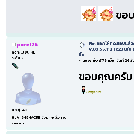
ขอบ
Re: ออกให้ทดสอบแล้ว
pure126
v3.0.55.112 rc23 เล่น
ลงทะเบียน HL
ขึ้น
ระดับ 2
«
ตอบกลับ #73 เมื่อ:
วันที่ 24 ธ
ขอบคุณครับ
กระทู้: 40
HL#: 8484AC5B รับมากะมือท่าน
x-men