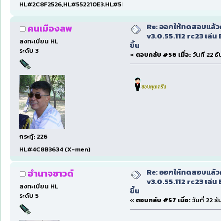
HL#2C8F2526,HL#552210E3.HL#5D2EE587
Re: ออกให้ทดสอบแล้ว
คนเมืองลพ
v3.0.55.112 rc23 เล่น
ลงทะเบียน HL
ขึ้น
ระดับ 3
«
ตอบกลับ #56 เมื่อ:
วันที่ 22 ธ
กระทู้: 226
HL#4C8B3634 (X-men)
Re: ออกให้ทดสอบแล้ว
อำนาจซาวด์
v3.0.55.112 rc23 เล่น
ลงทะเบียน HL
ขึ้น
ระดับ 5
«
ตอบกลับ #57 เมื่อ:
วันที่ 22 