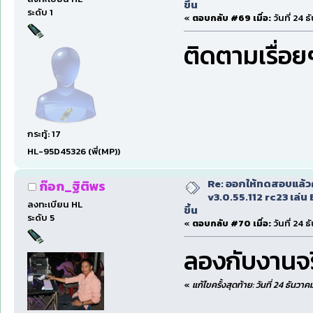
ขึ้น
ระดับ 1
«
ตอบกลับ #69 เมื่อ:
วันที่ 24 
ติดตามเรื่อย
กระทู้: 17
HL-95D45326 (พี่(MP))
Re: ออกให้ทดสอบแล้ว
ก๊อก_ฐิติพร
v3.0.55.112 rc23 เล่น
ลงทะเบียน HL
ขึ้น
ระดับ 5
«
ตอบกลับ #70 เมื่อ:
วันที่ 24 
ลองกับงานจริ
«
แก้ไขครั้งสุดท้าย: วันที่ 24 ธันวา