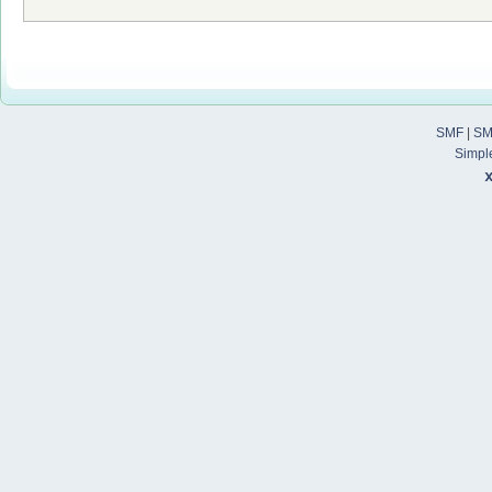
SMF
|
SM
Simpl