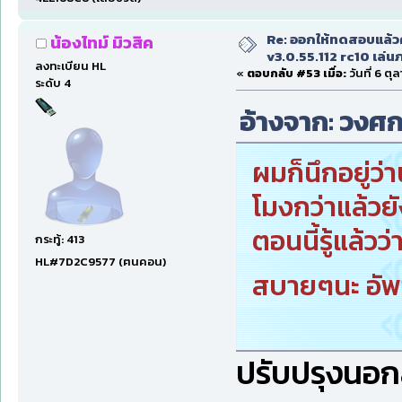
Re: ออกให้ทดสอบแล้ว
น้องไทม์ มิวสิค
v3.0.55.112 rc10 เล่นภา
ลงทะเบียน HL
«
ตอบกลับ #53 เมื่อ:
วันที่ 6 ตุ
ระดับ 4
อ้างจาก: วงศกร
ผมก็นึกอยู่ว่าน
โมงกว่าแล้วยั
ตอนนี้รู้แล้วว่
กระทู้: 413
HL#7D2C9577 (ฅนคอน)
สบายๆนะ อัพ
ปรับปรุงนอก