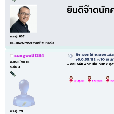
ยินดีจ๊าดนัก
กระทู้: 837
HL-862A7959 จากพี่(MP)ครับ
Re: ออกให้ทดสอบแล้ว
sungwall1234
v3.0.55.112 rc10 เล่นภา
ลงทะเบียน HL
«
ตอบกลับ #57 เมื่อ:
วันที่ 6 ตุ
ระดับ 3
กระทู้: 79