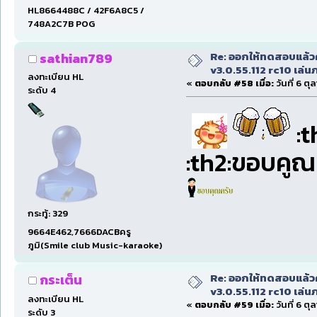
HL8664488C / 42F6A8C5 /
748A2C7B POG
Re: ออกให้ทดสอบแล้ว
sathian789
v3.0.55.112 rc10 เล่นภา
ลงทะเบียน HL
«
ตอบกลับ #58 เมื่อ:
วันที่ 6 ต
ระดับ 4
:t
:th2:ขอบคูณ
กระทู้: 329
9664E462,7666DACBครู
ภูมิ(Smile club Music-karaoke)
Re: ออกให้ทดสอบแล้ว
กระเต็น
v3.0.55.112 rc10 เล่นภา
ลงทะเบียน HL
«
ตอบกลับ #59 เมื่อ:
วันที่ 6 ต
ระดับ 3