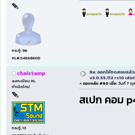
กระทู้: 96
HL#:548AB60D
Re: ออกให้ทดสอบแล้ว
chaistamp
v3.0.55.112 rc10 เล่นภา
ลงทะเบียน HL
«
ตอบกลับ #60 เมื่อ:
วันที่ 7 ต
กำเนิดใหม่
สเปก คอม p4
กระทู้: 13