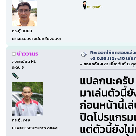
กระทู้: 1008
8E664099 (อนันตชัย2009)
Re: ออกให้ทดสอบแล้ว
บ่าววานร
v3.0.55.112 rc10 เล่นภา
ลงทะเบียน HL
«
ตอบกลับ #72 เมื่อ:
วันที่ 12 ต
ระดับ 5
แปลกนะครับ
มาเล่นตัวนี้ย
ก่อนหน้านี้เล
ปิดโปรแกรมแ
กระทู้: 749
แต่ตัวนี้ยังไ
HL#6FE6B979 จาก ดชคส.