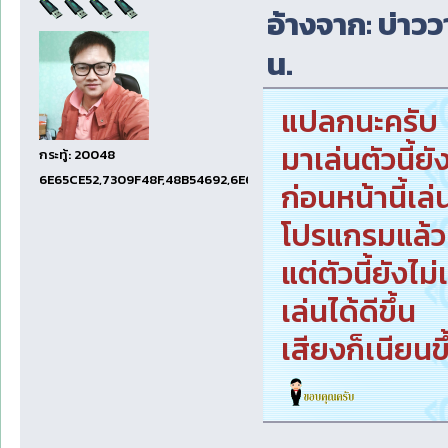
อ้างจาก: บ่าววา
น.
แปลกนะครับ
มาเล่นตัวนี้ย
กระทู้: 20048
6E65CE52,7309F48F,48B54692,6E674E74,1E001EF5
ก่อนหน้านี้เล่
โปรแกรมแล้วเ
แต่ตัวนี้ยังไ
เล่นได้ดีขึ้น
เสียงก็เนียนข