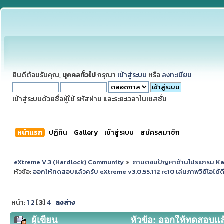
ยินดีต้อนรับคุณ,
บุคคลทั่วไป
กรุณา
เข้าสู่ระบบ
หรือ
ลงทะเบียน
เข้าสู่ระบบด้วยชื่อผู้ใช้ รหัสผ่าน และระยะเวลาในเซสชั่น
หน้าแรก
ปฏิทิน
Gallery
เข้าสู่ระบบ
สมัครสมาชิก
eXtreme V.3 (Hardlock) Community
»
ถามตอบปัญหาด้านโปรแกรม K
หัวข้อ:
ออกให้ทดสอบแล้วครับ eXtreme v3.0.55.112 rc10 เล่นภาพวิดีโอได้ดีข
หน้า:
1
2
[
3
]
4
ลงล่าง
ผู้เขียน
หัวข้อ: ออกให้ทดสอบแล้ว