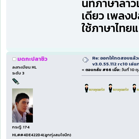
นท์ภาษาลาวเล
เดียว เพลงป
ใช้ภาษาไทย
Re: ออกให้ทดสอบแล้ว
มดกะปลาซิว
v3.0.55.112 rc10 เล่นภา
ลงทะเบียน HL
«
ตอบกลับ #66 เมื่อ:
วันที่ 10 
ระดับ 3
กระทู้: 174
HL##4DE422D4(ลูกทุ่งสมใจนึก)