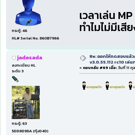
เวลาเล่น MP 
ทำไมไม่มีเสี
กระทู้: 46
HL# Serial No. 860B7966
Re: ออกให้ทดสอบแล้ว
jadesada
v3.0.55.112 rc10 เล่นภา
ลงทะเบียน HL
«
ตอบกลับ #69 เมื่อ:
วันที่ 11 
ระดับ 3
กระทู้: 63
5DD8D9DA (กุ้งD4D)