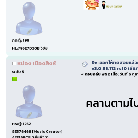
กระทู้: 199
HL#95E7D30B วิชัย
Re: ออกให้ทดสอบแล้ว
หม่อง เมืองสิงห์
v3.0.55.112 rc10 เล่นภา
ระดับ 5
«
ตอบกลับ #52 เมื่อ:
วันที่ 6 ตุ
คลานตามไปห
กระทู้: 1252
8E576468 [Music Creator]
4EE168C8 (เสียชีวิต)