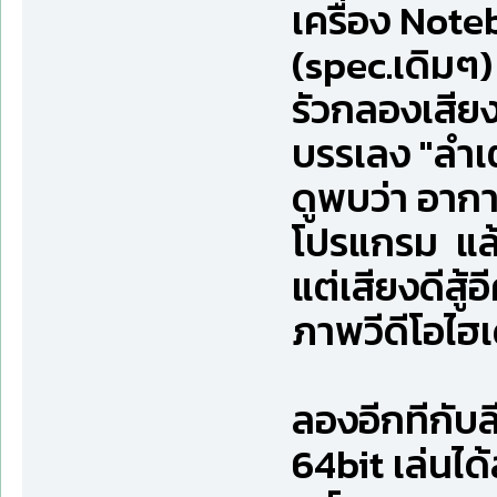
เครื่อง Not
(spec.เดิมๆ)
รัวกลองเสีย
บรรเลง "ลำเต
ดูพบว่า อากา
โปรแกรม แล
แต่เสียงดีสู
ภาพวีดีโอไฮ
ลองอีกทีกับ
64bit เล่นได